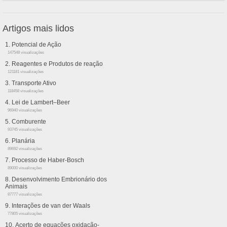
Artigos mais lidos
Potencial de Ação
147548 visualizações
Reagentes e Produtos de reação
121181 visualizações
Transporte Ativo
118458 visualizações
Lei de Lambert–Beer
96940 visualizações
Comburente
93745 visualizações
Planária
89692 visualizações
Processo de Haber-Bosch
89000 visualizações
Desenvolvimento Embrionário dos
Animais
87777 visualizações
Interações de van der Waals
77805 visualizações
Acerto de equações oxidação-