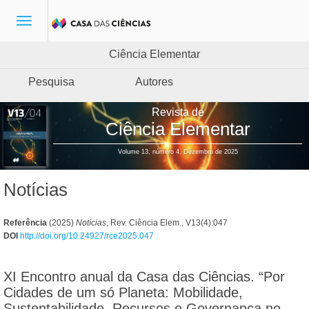
Toggle
navigation
Ciência Elementar
Pesquisa
Autores
Revista de
Ciência Elementar
Volume 13, número 4, Dezembro de 2025
Notícias
Referência
(2025)
Notícias
, Rev. Ciência Elem., V13(4):047
DOI
http://doi.org/10.24927/rce2025.047
XI Encontro anual da Casa das Ciências. “Por
Cidades de um só Planeta: Mobilidade,
Sustentabilidade, Recursos e Governança no