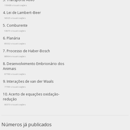
118430 visualizações
Lei de Lambert–Beer
96925 visualizações
Comburente
93679 visualizações
Planária
89532 visualizações
Processo de Haber-Bosch
88964 visualizações
Desenvolvimento Embrionário dos
Animais
87760 visualizações
Interações de van der Waals
77769 visualizações
Acerto de equações oxidação-
redução
66373 visualizações
Números já publicados