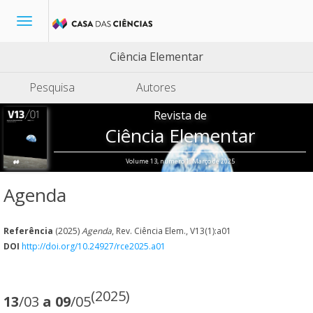
Toggle
navigation
Ciência Elementar
Pesquisa
Autores
Revista de
Ciência Elementar
Volume 13, número 1, Março de 2025
Agenda
Referência
(2025)
Agenda
, Rev. Ciência Elem., V13(1):a01
DOI
http://doi.org/10.24927/rce2025.a01
(2025)
13
/03
a 09
/05