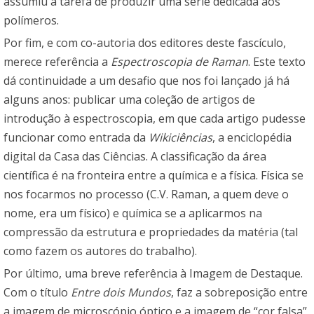
assumiu a tarefa de produzir uma série dedicada aos
polímeros.
Por fim, e com co-autoria dos editores deste fascículo,
merece referência a
Espectroscopia de Raman
. Este texto
dá continuidade a um desafio que nos foi lançado já há
alguns anos: publicar uma coleção de artigos de
introdução à espectroscopia, em que cada artigo pudesse
funcionar como entrada da
Wikiciências
, a enciclopédia
digital da Casa das Ciências. A classificação da área
científica é na fronteira entre a química e a física. Física se
nos focarmos no processo (C.V. Raman, a quem deve o
nome, era um físico) e química se a aplicarmos na
compressão da estrutura e propriedades da matéria (tal
como fazem os autores do trabalho).
Por último, uma breve referência à Imagem de Destaque.
Com o título
Entre dois Mundos
, faz a sobreposição entre
a imagem de microscópio óptico e a imagem de “cor falsa”