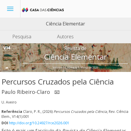
Toggle
navigation
Ciência Elementar
Pesquisa
Autores
Revista de
Ciência Elementar
Volume 14, número 1, Março de 2026
Percursos Cruzados pela Ciência
Paulo Ribeiro-Claro
📧
U. Aveiro
Referência
Claro, P. R., (2026)
Percursos Cruzados pela Ciência
, Rev. Ciência
Elem., V14(1):001
DOI
http://doi.org/10.24927/rce2026.001
Este é mais um fascículo da
Revista de Ciência Elementar
,