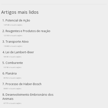
Artigos mais lidos
Potencial de Ação
147548 visualizações
Reagentes e Produtos de reação
121183 visualizações
Transporte Ativo
118460 visualizações
Lei de Lambert–Beer
96940 visualizações
Comburente
93748 visualizações
Planária
89702 visualizações
Processo de Haber-Bosch
89001 visualizações
Desenvolvimento Embrionário dos
Animais
87779 visualizações