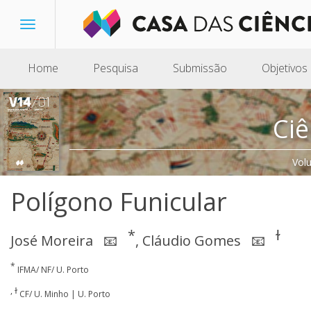
Toggle
navigation
Home
Pesquisa
Submissão
Objetivos
Ciê
Vol
Polígono Funicular
*
ɫ
José Moreira
,
Cláudio Gomes
📧
📧
*
IFMA/ NF/ U. Porto
, ɫ
CF/ U. Minho | U. Porto