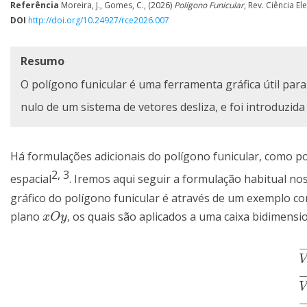
Referência
Moreira, J., Gomes, C., (2026)
Polígono Funicular
, Rev. Ciência El
DOI
http://doi.org/10.24927/rce2026.007
Resumo
O polígono funicular é uma ferramenta gráfica útil para
nulo de um sistema de vetores desliza, e foi introduzid
Há formulações adicionais do polígono funicular, como p
2, 3
espacial
. Iremos aqui seguir a formulação habitual nos
gráfico do polígono funicular é através de um exemplo co
plano
, os quais são aplicados a uma caixa bidimensi
x
O
y
x
O
y
V