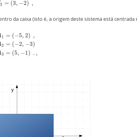
=
(
3
,
−
2
)
,
V
3
tro da caixa (isto é, a origem deste sistema está centrada n
=
(
−
5
,
2
)
,
1
=
(
−
5
,
2
)
,
A
2
=
(
−
2
,
−
3
)
A
3
=
(
5
,
−
1
)
.
,
A
1
=
(
−
2
,
−
3
)
A
2
=
(
5
,
−
1
)
.
,
A
3