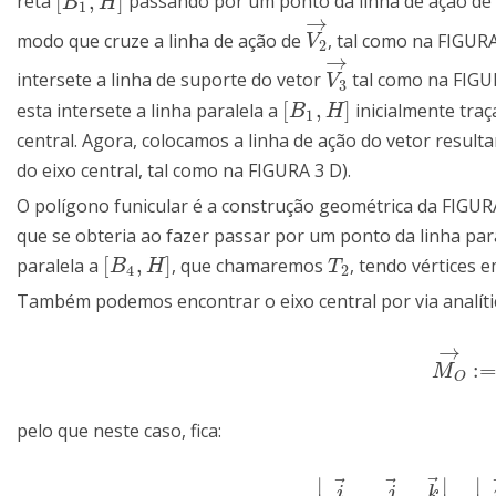
[
,
]
reta
passando por um ponto da linha de ação d
[
B
1
,
H
]
B
H
1
→
modo que cruze a linha de ação de
, tal como na FIGUR
V
2
→
V
2
→
intersete a linha de suporte do vetor
tal como na FIGU
V
3
→
V
3
[
,
]
esta intersete a linha paralela a
inicialmente traç
[
B
1
,
H
]
B
H
1
central. Agora, colocamos a linha de ação do vetor resul
do eixo central, tal como na FIGURA 3 D).
O polígono funicular é a construção geométrica da FIGURA 3 
que se obteria ao fazer passar por um ponto da linha par
[
,
]
paralela a
, que chamaremos
, tendo vértices 
[
B
4
,
H
]
T
2
B
H
T
4
2
Também podemos encontrar o eixo central por via analíti
→
:
M
O
→
:=
M
O
pelo que neste caso, fica:
⃗
⃗
⃗
∣
∣
∣
i
j
k