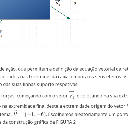
 ação, que permitem a definição da equação vetorial da ret
icados nas fronteiras da caixa, embora os seus efeitos fís
 das suas linhas suporte respetivas:
→
de forças, começando com o vetor
, e colocando na sua ext
V
1
→
V
1
o na extremidade final deste a extremidade origem do vetor
⃗
=
(
−
1
,
−
6
)
stema,
. Escolhemos aleatoriamente um pont
R
→
=
(
−
1
,
−
6
)
R
 da construção gráfica da FIGURA 2.