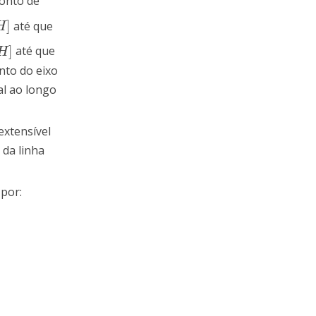
onto de
]
até que
]
H
]
até que
]
H
nto do eixo
al ao longo
extensível
 da linha
por: