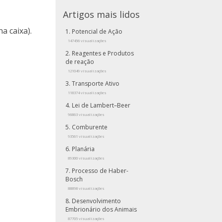
Artigos mais lidos
a caixa).
Potencial de Ação
147456 visualizações
Reagentes e Produtos
de reação
121049 visualizações
Transporte Ativo
118374 visualizações
Lei de Lambert–Beer
96863 visualizações
Comburente
93561 visualizações
Planária
89300 visualizações
Processo de Haber-
Bosch
88898 visualizações
Desenvolvimento
Embrionário dos Animais
87705 visualizações