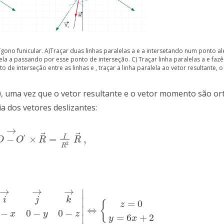
ono funicular. A)Traçar duas linhas paralelas a e a intersetando num ponto al
lela a passando por esse ponto de interseção. C) Traçar linha paralelas a e fazê
 de interseção entre as linhas e , traçar a linha paralela ao vetor resultante, o 
0
, uma vez que o vetor resultante e o vetor momento são o
ia dos vetores deslizantes:
→
⃗
⃗
′
I
−
×
=
,
O
−
O
′
→
×
R
→
=
I
R
2
R
→
,
O
O
R
R
2
R
→
→
→
∣
i
j
k
∣
=
0
{
z
⇔
∣
x
0
−
y
0
−
z
−
1
−
6
0
|
⇔
{
z
=
0
y
=
6
x
+
2
−
0
−
0
−
x
y
z
=
6
+
2
∣
y
x