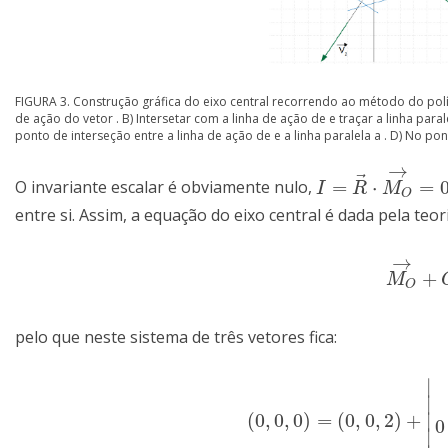
FIGURA 3. Construção gráfica do eixo central recorrendo ao método do políg
de ação do vetor . B) Intersetar com a linha de ação de e traçar a linha para
ponto de interseção entre a linha de ação de e a linha paralela a . D) No ponto
→
⃗
=
⋅
=
O invariante escalar é obviamente nulo,
I
=
R
→
⋅
M
O
→
=
0
I
R
M
O
entre si. Assim, a equação do eixo central é dada pela teor
→
+
M
O
→
+
M
O
pelo que neste sistema de três vetores fica:
∣
∣
(
0
,
0
,
0
)
=
(
0
,
0
,
2
)
+
∣
(
0
,
0
,
0
)
=
(
0
,
0
,
2
)
+
|
i
→
j
→
k
→
0
−
0
∣