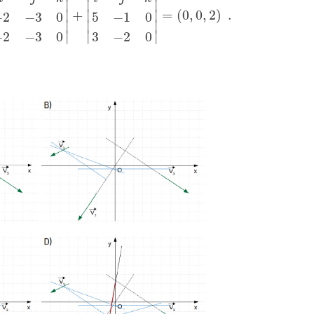
∣
∣
∣
+
=
(
0
,
0
,
2
)
.
∣
∣
∣
+
|
i
→
j
→
k
→
−
2
−
3
0
−
2
−
3
0
|
+
|
i
→
j
→
k
→
5
−
1
0
3
−
2
0
|
=
(
0
,
0
,
2
)
.
−
2
−
3
0
5
−
1
0
∣
∣
∣
∣
∣
∣
−
2
−
3
0
3
−
2
0