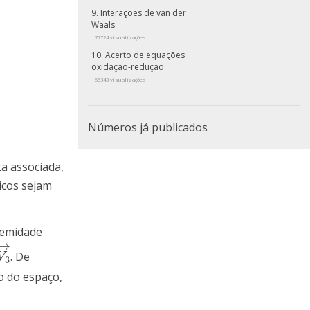
Interações de van der
Waals
77724 visualizações
Acerto de equações
oxidação-redução
66343 visualizações
Números já publicados
a associada,
icos sejam
remidade
→
. De
V
3
→
V
3
o do espaço,