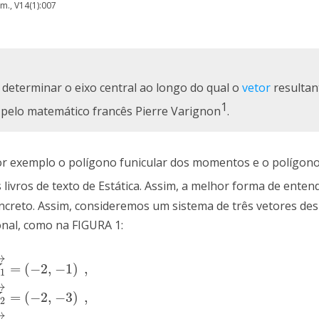
em., V14(1):007
 determinar o eixo central ao longo do qual o
vetor
resultan
1
a pelo matemático francês Pierre Varignon
.
or exemplo o polígono funicular dos momentos e o polígono
 livros de texto de Estática. Assim, a melhor forma de ente
ncreto. Assim, consideremos um sistema de três vetores des
onal, como na FIGURA 1:
→
=
(
−
2
,
−
1
)
,
1
→
=
(
−
2
,
−
1
)
,
V
2
→
=
(
−
2
,
−
3
)
,
V
3
→
=
(
3
,
−
2
)
,
V
1
→
=
(
−
2
,
−
3
)
,
V
2
→