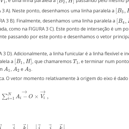
[
,
]
e
, e uma linha paralela a
passando pelo mesmo p
V
1
→
[
B
2
,
H
]
V
B
H
1
2
[
,
A 3 A). Neste ponto, desenhamos uma linha paralela a
[
B
3
,
H
B
3
[
,
RA 3 B). Finalmente, desenhamos uma linha paralela a
[
B
4
,
H
B
4
ada, como na FIGURA 3 C). Este ponto de interseção é um po
tante passando por este ponto e desenhamos o vetor princip
D). Adicionalmente, a linha funicular é a linha flexível e in
[
,
]
alela a
, que chamaremos
, e terminar num ponto
[
B
1
,
H
]
T
1
B
H
T
1
1
em
,
e
.
A
1
A
2
A
3
A
A
A
1
2
3
ca. O vetor momento relativamente à origem do eixo é dado 
→
→
N
=
−
×
,
∑
∑
i
=
1
N
A
i
−
O
→
×
V
i
→
,
A
O
V
=
1
i
i
i
⃗
⃗
⃗
⃗
⃗
⃗
∣
∣
∣
i
j
k
i
j
k