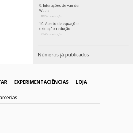
Interações de van der
Waals
77729 visualizações
Acerto de equações
oxidação-redução
66347 visualizações
Números já publicados
TAR
EXPERIMENTACIÊNCIAS
LOJA
arcerias