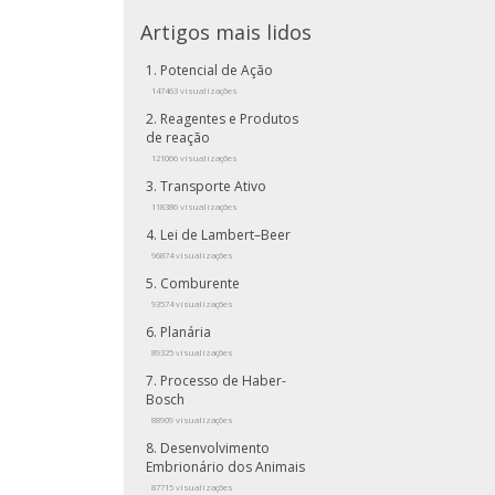
Artigos mais lidos
Potencial de Ação
147463 visualizações
Reagentes e Produtos
de reação
121066 visualizações
Transporte Ativo
118386 visualizações
Lei de Lambert–Beer
96874 visualizações
Comburente
93574 visualizações
Planária
89325 visualizações
Processo de Haber-
Bosch
88909 visualizações
Desenvolvimento
Embrionário dos Animais
87715 visualizações