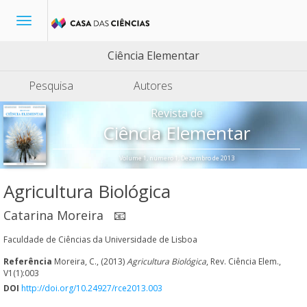
Toggle
navigation
Ciência Elementar
Pesquisa
Autores
Revista de
Ciência Elementar
Volume 1, número 1, Dezembro de 2013
Agricultura Biológica
Catarina Moreira
📧
Faculdade de Ciências da Universidade de Lisboa
Referência
Moreira, C., (2013)
Agricultura Biológica
, Rev. Ciência Elem.,
V1(1):003
DOI
http://doi.org/10.24927/rce2013.003