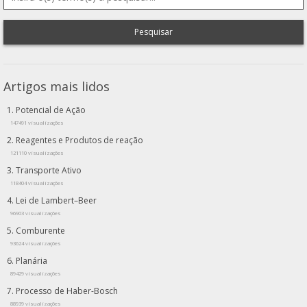
Pesquisar
Artigos mais lidos
Potencial de Ação
147491 visualizações
Reagentes e Produtos de reação
121110 visualizações
Transporte Ativo
118404 visualizações
Lei de Lambert–Beer
96903 visualizações
Comburente
93624 visualizações
Planária
89429 visualizações
Processo de Haber-Bosch
88939 visualizações