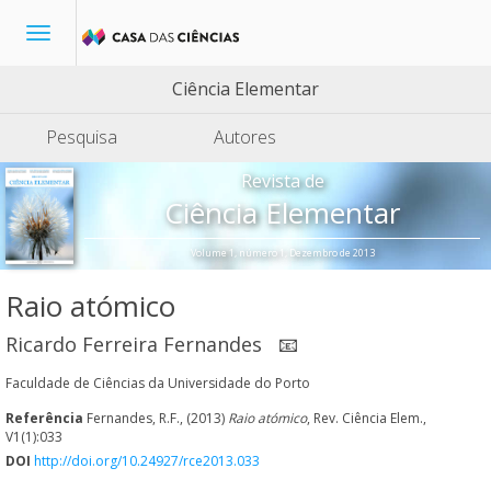
Toggle
navigation
Ciência Elementar
Pesquisa
Autores
Revista de
Ciência Elementar
Volume 1, número 1, Dezembro de 2013
Raio atómico
Ricardo Ferreira Fernandes
📧
Faculdade de Ciências da Universidade do Porto
Referência
Fernandes, R.F., (2013)
Raio atómico
, Rev. Ciência Elem.,
V1(1):033
DOI
http://doi.org/10.24927/rce2013.033