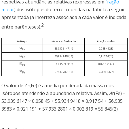
respetivas abundâncias relativas (expressas em
fração
molar
) dos isótopos do ferro, reunidas na tabela a seguir
apresentada (a incerteza associada a cada valor é indicada
2
entre parênteses).
Isótopo
Massa atómica / u
Fração molar
54
53,939 6147(14)
0,058 45(23)
Fe
56
55,934 9418(15)
0,917 54(24)
Fe
57
56,935 3983(15)
0,021 191(65)
Fe
58
57,933 2801(15)
0,002819(27)
Fe
O valor de
A
r(Fe) é a média ponderada da massa dos
isótopos atendendo à abundância relativa. Assim,
A
r(Fe) =
53,939 6147 × 0,058 45 + 55,934 9418 × 0,917 54 + 56,935
3983 × 0,021 191 + 57,933 2801 × 0,002 819 = 55,845(2).