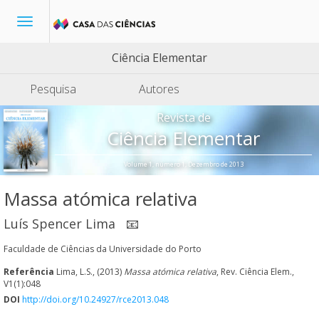
Toggle
navigation
Ciência Elementar
Pesquisa
Autores
Revista de
Ciência Elementar
Volume 1, número 1, Dezembro de 2013
Massa atómica relativa
Luís Spencer Lima
📧
Faculdade de Ciências da Universidade do Porto
Referência
Lima, L.S., (2013)
Massa atómica relativa
, Rev. Ciência Elem.,
V1(1):048
DOI
http://doi.org/10.24927/rce2013.048