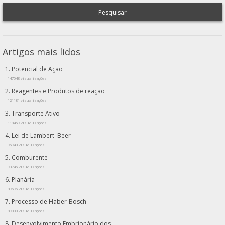
Pesquisar
Artigos mais lidos
Potencial de Ação
147548 visualizações
Reagentes e Produtos de reação
121181 visualizações
Transporte Ativo
118459 visualizações
Lei de Lambert–Beer
96940 visualizações
Comburente
93746 visualizações
Planária
89696 visualizações
Processo de Haber-Bosch
89000 visualizações
Desenvolvimento Embrionário dos