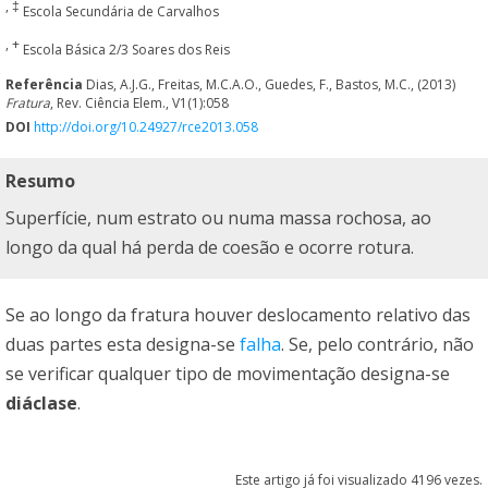
, ‡
Escola Secundária de Carvalhos
, +
Escola Básica 2/3 Soares dos Reis
Referência
Dias, A.J.G., Freitas, M.C.A.O., Guedes, F., Bastos, M.C., (2013)
Fratura
, Rev. Ciência Elem., V1(1):058
DOI
http://doi.org/10.24927/rce2013.058
Resumo
Superfície, num estrato ou numa massa rochosa, ao
longo da qual há perda de coesão e ocorre rotura.
Se ao longo da fratura houver deslocamento relativo das
duas partes esta designa-se
falha
. Se, pelo contrário, não
se verificar qualquer tipo de movimentação designa-se
diáclase
.
Este artigo já foi visualizado 4196 vezes.