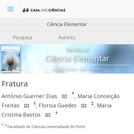
Toggle
navigation
Ciência Elementar
Pesquisa
Autores
Revista de
Ciência Elementar
Volume 1, número 1, Dezembro de 2013
Fratura
*
António Guerner Dias
,
Maria Conceição
📧
ɫ
‡
Freitas
,
Florisa Guedes
,
Maria
📧
📧
+
Cristina Bastos
📧
*, ɫ
Faculdade de Ciências Universidade do Porto