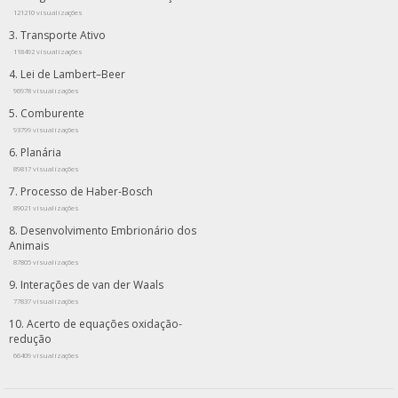
121210 visualizações
Transporte Ativo
118492 visualizações
Lei de Lambert–Beer
96978 visualizações
Comburente
93799 visualizações
Planária
89817 visualizações
Processo de Haber-Bosch
89021 visualizações
Desenvolvimento Embrionário dos
Animais
87805 visualizações
Interações de van der Waals
77837 visualizações
Acerto de equações oxidação-
redução
66409 visualizações