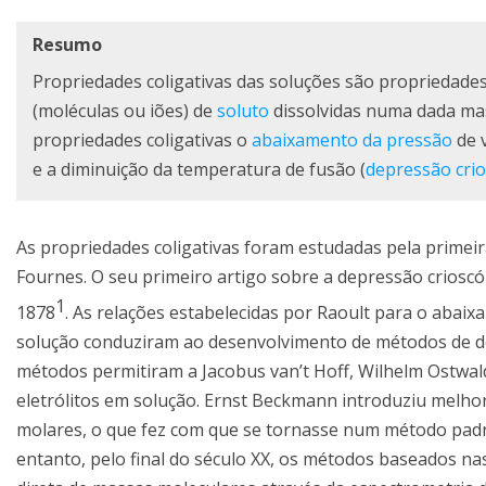
Resumo
Propriedades coligativas das soluções são propriedade
(moléculas ou iões) de
soluto
dissolvidas numa dada ma
propriedades coligativas o
abaixamento da
pressão
de 
e a diminuição da temperatura de fusão (
depressão crio
As propriedades coligativas foram estudadas pela primeir
Fournes. O seu primeiro artigo sobre a depressão crioscó
1
1878
. As relações estabelecidas por Raoult para o abai
solução conduziram ao desenvolvimento de métodos de d
métodos permitiram a Jacobus van’t Hoff, Wilhelm Ostwal
eletrólitos em solução. Ernst Beckmann introduziu melhor
molares, o que fez com que se tornasse num método padr
entanto, pelo final do século XX, os métodos baseados na