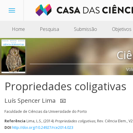
Toggle
navigation
Home
Pesquisa
Submissão
Objetivos
Ciê
Vol
Propriedades coligativas
Luís Spencer Lima
📧
Faculdade de Ciências da Universidade do Porto
Referência
Lima, L.S., (2014)
Propriedades coligativas
, Rev. Ciência Elem., V2
DOI
http://doi.org/10.24927/rce2014.023