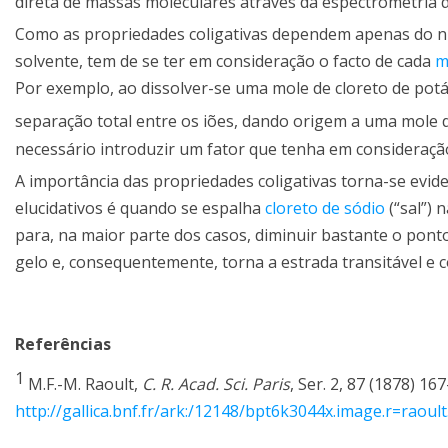
direta de massas moleculares através da espectrometria 
Como as propriedades coligativas dependem apenas do nú
solvente, tem de se ter em consideração o facto de cada
m
Por exemplo, ao dissolver-se uma mole de cloreto de potás
separação total entre os iões, dando origem a uma mole d
necessário introduzir um fator que tenha em consideraç
A importância das propriedades coligativas torna-se ev
elucidativos é quando se espalha
cloreto de sódio
(“sal”) 
para, na maior parte dos casos, diminuir bastante o pont
gelo e, consequentemente, torna a estrada transitável e
Referências
1
M.F.-M. Raoult,
C. R. Acad. Sci. Paris
, Ser. 2, 87 (1878) 16
http://gallica.bnf.fr/ark:/12148/bpt6k3044x.image.r=raoult