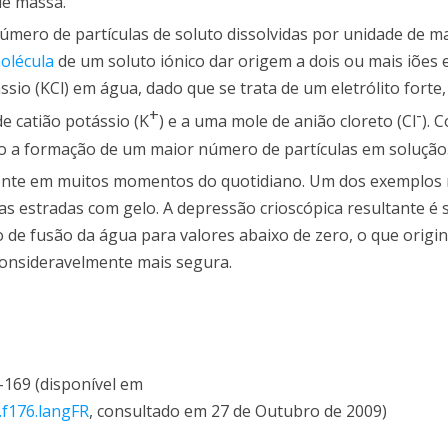
de massa.
mero de partículas de soluto dissolvidas por unidade de m
olécula
de um soluto iónico dar origem a dois ou mais iões 
sio (KCl) em água, dado que se trata de um eletrólito forte
+
-
e catião potássio (K
) e a uma mole de anião cloreto (Cl
). 
ão a formação de um maior número de partículas em solução
idente em muitos momentos do quotidiano. Um dos exemplos
nas estradas com gelo. A depressão crioscópica resultante é s
o de fusão da água para valores abaixo de zero, o que origi
 consideravelmente mais segura.
7-169 (disponível em
.f176.langFR
, consultado em 27 de Outubro de 2009)