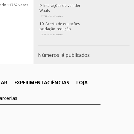
izado 11762 vezes.
Interações de van der
Waals
77741 visualizações
Acerto de equações
oxidação-redução
66364 visualizações
Números já publicados
TAR
EXPERIMENTACIÊNCIAS
LOJA
arcerias