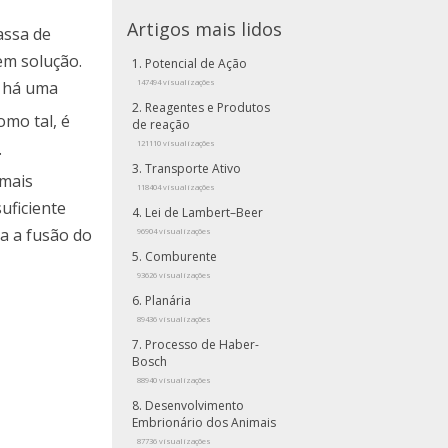
Artigos mais lidos
assa de
em solução.
Potencial de Ação
, há uma
147494 visualizações
Reagentes e Produtos
Como tal, é
de reação
.
121110 visualizações
Transporte Ativo
 mais
118404 visualizações
uficiente
Lei de Lambert–Beer
na a fusão do
96904 visualizações
Comburente
93626 visualizações
Planária
89436 visualizações
Processo de Haber-
Bosch
88940 visualizações
Desenvolvimento
Embrionário dos Animais
87736 visualizações