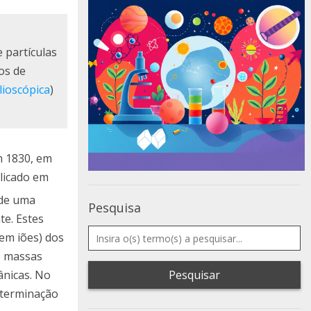
 partículas
os de
lioscópica
)
m 1830, em
blicado em
 de uma
Pesquisa
e. Estes
em iões) dos
e massas
ânicas. No
Pesquisar
eterminação