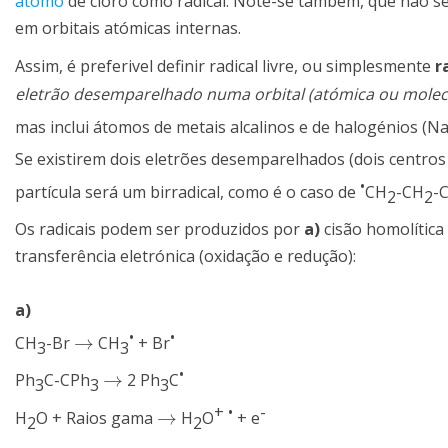
átomo
de cloro como radical. Note-se também, que não s
em orbitais atómicas internas.
Assim, é preferivel definir radical livre, ou simplesmente
r
eletrão desemparelhado numa orbital (atómica ou molec
mas inclui átomos de metais alcalinos e de halogénios (N
Se existirem dois eletrões desemparelhados (dois centros
•
partícula será um birradical, como é o caso de
CH
-CH
-
2
2
Os radicais podem ser produzidos por
a)
cisão homolític
transferência eletrónica (oxidação e redução):
a)
•
•
→
CH
-Br
CH
+ Br
→
3
3
•
→
Ph
C-CPh
2 Ph
C
→
3
3
3
+
•
-
→
H
O + Raios gama
H
O
+ e
→
2
2