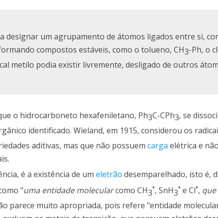
ra designar um agrupamento de átomos ligados entre si, c
, formando compostos estáveis, como o tolueno, CH
-Ph, o c
3
cal metilo podia existir livremente, desligado de outros áto
que o hidrocarboneto hexafeniletano, Ph
C-CPh
, se disso
3
3
orgânico identificado. Wieland, em 1915, considerou os radicai
riedades aditivas, mas que não possuem
carga
elétrica e nã
is.
ência, é a existência de um
eletrão
desemparelhado, isto é, d
•
•
•
 como "
uma entidade molecular
como CH
, SnH
e Cl
,
que
3
3
ão parece muito apropriada, pois refere "entidade molecular"