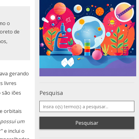
omo o
loreto de
mos,
ciava gerando
s livres
Pesquisa
o são iões
e orbitais
 possui um
Pesquisar
 e inclui o