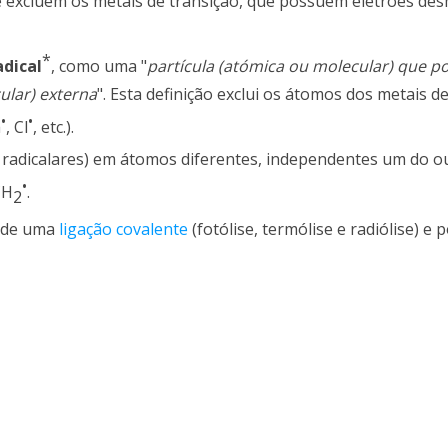
e excluem os metais de transição, que possuem eletrões de
*
adical
, como uma "
partícula (atómica ou molecular) que p
ular) externa
". Esta definição exclui os átomos dos metais de
•
•
a
, Cl
, etc.).
 radicalares) em átomos diferentes, independentes um do ou
•
CH
.
2
a de uma
ligação covalente
(fotólise, termólise e radiólise) e 