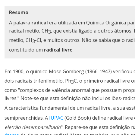
Resumo
A palavra
radical
era utilizada em Química Orgânica pa
radical metilo, CH
, que existia ligado a outros átomos
3
metilo, CH
-Cl, e muitos outros. Não se sabia que o radi
3
constituido um
radical livre
.
Em 1900, o químico Mose Gomberg (1866-1947) verificou 
dois radicais trifenilmetilo, Ph
C, o primeiro radical livre 
3
como "complexos de valência anormal que possuem prop
livres." Note-se que esta definição não inclui os iões-radica
A característica fundamental de um radical livre, a sua ess
semipreenchidas. A
IUPAC
(Gold Book) define radical livre
eletrão desemparelhado
". Repare-se que esta definição n