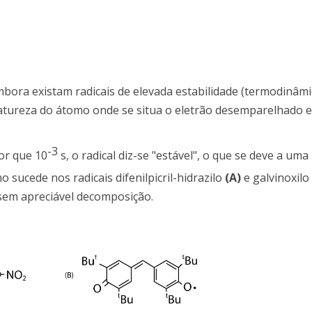
bora existam radicais de elevada estabilidade (termodinâmica
atureza do átomo onde se situa o eletrão desemparelhado e
-3
ior que 10
s, o radical diz-se "estável", o que se deve a uma
sucede nos radicais difenilpicril-hidrazilo
(A)
e galvinoxilo
 sem apreciável decomposição.