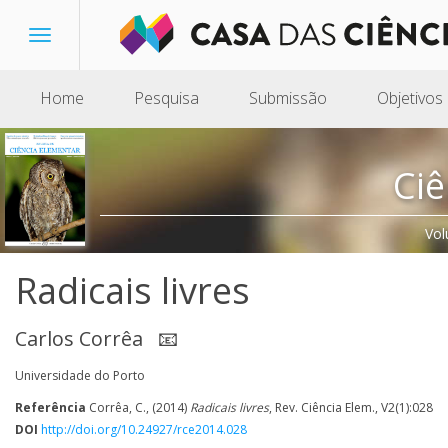
Toggle
navigation
Home
Pesquisa
Submissão
Objetivos
Ciê
Vol
Radicais livres
Carlos Corrêa
📧
Universidade do Porto
Referência
Corrêa, C., (2014)
Radicais livres
, Rev. Ciência Elem., V2(1):028
DOI
http://doi.org/10.24927/rce2014.028