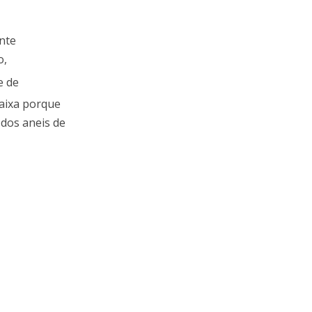
ente
o,
e de
baixa porque
dos aneis de