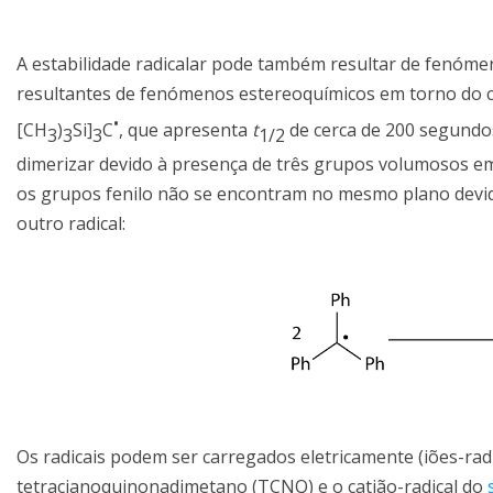
A estabilidade radicalar pode também resultar de fenómen
resultantes de fenómenos estereoquímicos em torno do cent
•
[CH
)
Si]
C
, que apresenta
t
de cerca de 200 segundos.
3
3
3
1/2
dimerizar devido à presença de três grupos volumosos em 
os grupos fenilo não se encontram no mesmo plano devido
outro radical:
Os radicais podem ser carregados eletricamente (iões-radi
tetracianoquinonadimetano (TCNQ) e o catião-radical do