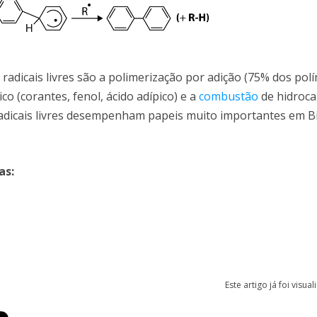
radicais livres são a polimerização por adição (75% dos polí
o (corantes, fenol, ácido adípico) e a
combustão
de hidroc
radicais livres desempenham papeis muito importantes em Bi
as
:
Este artigo já foi visua