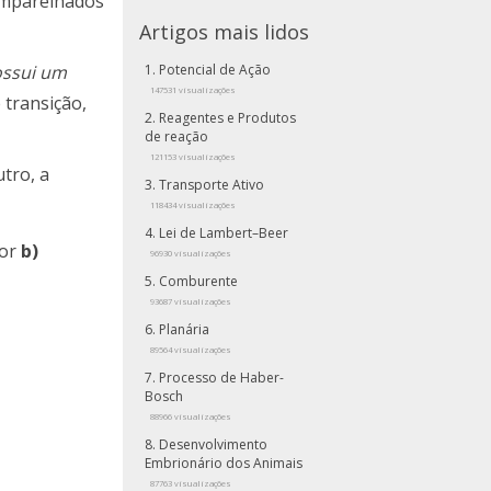
smparelhados
Artigos mais lidos
Potencial de Ação
ossui um
147531 visualizações
 transição,
Reagentes e Produtos
de reação
121153 visualizações
tro, a
Transporte Ativo
118434 visualizações
Lei de Lambert–Beer
por
b)
96930 visualizações
Comburente
93687 visualizações
Planária
89564 visualizações
Processo de Haber-
Bosch
88966 visualizações
Desenvolvimento
Embrionário dos Animais
87763 visualizações