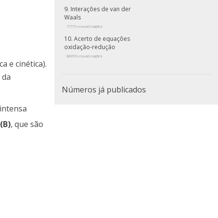
Interações de van der
Waals
77772 visualizações
Acerto de equações
oxidação-redução
66373 visualizações
 e cinética).
 da
Números já publicados
 intensa
(B)
, que são