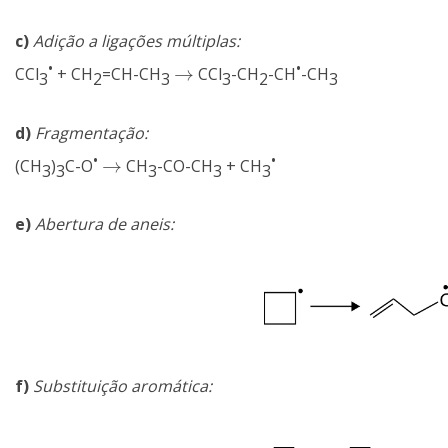
c)
Adição a ligações múltiplas:
•
•
→
CCl
+ CH
=CH-CH
CCl
-CH
-CH
-CH
→
3
2
3
3
2
3
d)
Fragmentação:
•
•
→
(CH
)
C-O
CH
-CO-CH
+ CH
→
3
3
3
3
3
e)
Abertura de aneis:
f)
Substituição aromática: