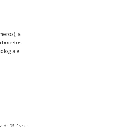
meros), a
arbonetos
ologia e
lizado 9610 vezes.