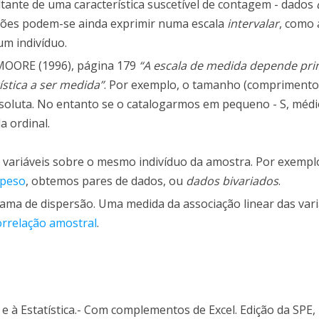
ante de uma característica suscetível de contagem - dados
ições podem-se ainda exprimir numa escala
intervalar
, como 
um indivíduo.
 MOORE (1996), página 179
“A escala de medida depende pri
stica a ser medida”
. Por exemplo, o tamanho (comprimento
soluta. No entanto se o catalogarmos em pequeno - S, médi
a ordinal.
 variáveis sobre o mesmo indivíduo da amostra. Por exemplo
peso
, obtemos pares de dados, ou
dados bivariados
.
ama de dispersão. Uma medida da associação linear das var
correlação amostral
.
 e à Estatística.- Com complementos de Excel. Edição da SPE,