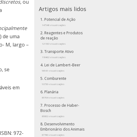
discretos
, ou
Artigos mais lidos
a
Potencial de Ação
147548 visualizações
ncipalmente
Reagentes e Produtos
) de uma
de reação
o- M, largo –
121183 visualizações
Transporte Ativo
118462 visualizações
Lei de Lambert–Beer
, se
96941 visualizações
Comburente
93750 visualizações
iáveis em
Planária
89704 visualizações
Processo de Haber-
Bosch
89002 visualizações
Desenvolvimento
Embrionário dos Animais
 ISBN: 972-
87780 visualizações