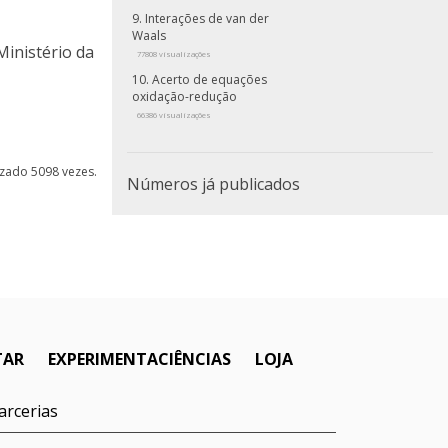
Interações de van der
Waals
Ministério da
77808 visualizações
Acerto de equações
oxidação-redução
66386 visualizações
lizado 5098 vezes.
Números já publicados
TAR
EXPERIMENTACIÊNCIAS
LOJA
arcerias