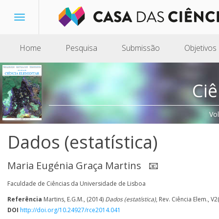
Toggle
navigation
Home
Pesquisa
Submissão
Objetivos
Ciê
Vo
Dados (estatística)
Maria Eugénia Graça Martins
📧
Faculdade de Ciências da Universidade de Lisboa
Referência
Martins, E.G.M., (2014)
Dados (estatística)
, Rev. Ciência Elem., V2
DOI
http://doi.org/10.24927/rce2014.041