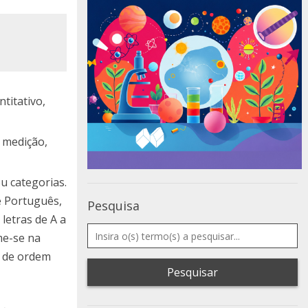
titativo,
 medição,
u categorias.
de Português,
Pesquisa
 letras de A a
me-se na
o de ordem
Pesquisar