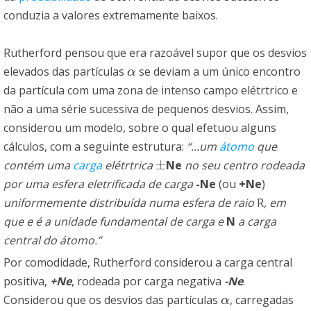
conduzia a valores extremamente baixos.
Rutherford pensou que era razoável supor que os desvios
elevados das partículas
se deviam a um único encontro
α
α
da partícula com uma zona de intenso campo elétrtrico e
não a uma série sucessiva de pequenos desvios. Assim,
considerou um modelo, sobre o qual efetuou alguns
cálculos, com a seguinte estrutura:
“...um
átomo
que
±
contém uma
carga
elétrtrica
Ne
no seu centro rodeada
±
por uma esfera eletrificada de carga
-Ne
(ou
+Ne
)
uniformemente distribuída numa esfera de raio
R
, em
que e é a unidade fundamental de carga e
N
a carga
central do átomo.”
Por comodidade, Rutherford considerou a carga central
positiva,
+Ne
, rodeada por carga negativa
-Ne
.
Considerou que os desvios das partículas
, carregadas
α
α