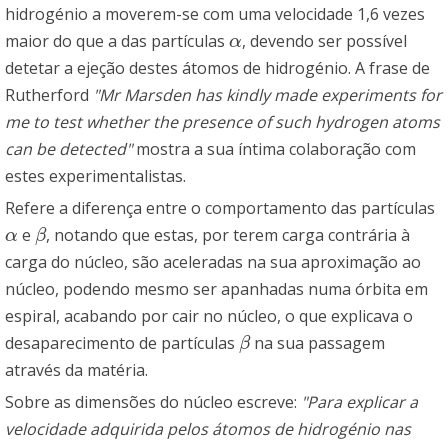
hidrogénio a moverem-se com uma velocidade 1,6 vezes
maior do que a das partículas
, devendo ser possível
α
α
detetar a ejeção destes átomos de hidrogénio. A frase de
Rutherford
"Mr Marsden has kindly made experiments for
me to test whether the presence of such hydrogen atoms
can be detected"
mostra a sua íntima colaboração com
estes experimentalistas.
Refere a diferença entre o comportamento das partículas
e
, notando que estas, por terem carga contrária à
α
β
α
β
carga do núcleo, são aceleradas na sua aproximação ao
núcleo, podendo mesmo ser apanhadas numa órbita em
espiral, acabando por cair no núcleo, o que explicava o
desaparecimento de partículas
na sua passagem
β
β
através da matéria.
Sobre as dimensões do núcleo escreve:
"Para explicar a
velocidade adquirida pelos átomos de hidrogénio nas