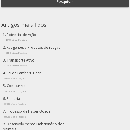
Pesquisar
Artigos mais lidos
Potencial de Ação
147522 visualizações
Reagentes e Produtos de reação
121147 visualizações
Transporte Ativo
118425 visualizações
Lei de Lambert–Beer
96923 visualizações
Comburente
93664 visualizações
Planária
89506 visualizações
Processo de Haber-Bosch
88956 visualizações
Desenvolvimento Embrionário dos
Animais