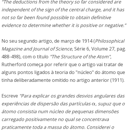
“The deductions from the theory so far considered are
independent of the sign of the central charge, and it has
not so far been found possible to obtain definitive
evidence to determine whether it is positive or negative.”
No seu segundo artigo, de março de 1914 (
Philosophical
Magazine and Journal of Science
, Série 6, Volume 27, pag.
488-498), com o título
"The Structure of the Atom"
,
Rutherford começa por referir que o artigo vai tratar de
alguns pontos ligados à teoria do "núcleo" do átomo que
tinha deliberadamente omitido no artigo anterior (1911).
Escreve
"Para explicar os grandes desvios angulares das
experiências de dispersão das partículas
, supuz que o
α
α
átomo consistia num núcleo de pequenas dimensões
carregado positivamente no qual se concentrava
praticamente toda a massa do átomo. Considerei o