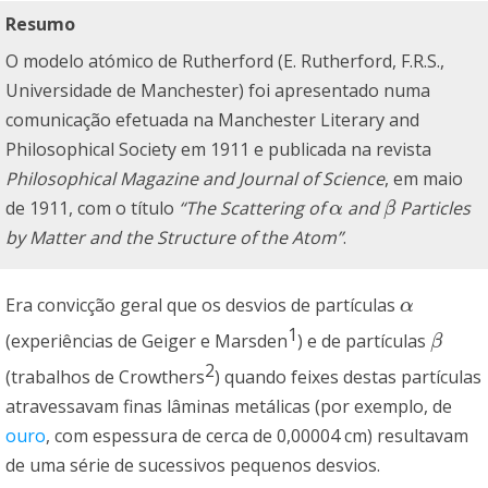
Resumo
O modelo atómico de Rutherford (E. Rutherford, F.R.S.,
Universidade de Manchester) foi apresentado numa
comunicação efetuada na Manchester Literary and
Philosophical Society em 1911 e publicada na revista
Philosophical Magazine and Journal of Science
, em maio
de 1911, com o título
“The Scattering of
and
Particles
α
β
α
β
by Matter and the Structure of the Atom”
.
Era convicção geral que os desvios de partículas
α
α
1
(experiências de Geiger e Marsden
) e de partículas
β
β
2
(trabalhos de Crowthers
) quando feixes destas partículas
atravessavam finas lâminas metálicas (por exemplo, de
ouro
, com espessura de cerca de 0,00004 cm) resultavam
de uma série de sucessivos pequenos desvios.