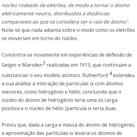
núcleo rodeado de eletrões, de modo a tornar o átomo
eletricamente neutro, distribuidos a distâncias
comparaveis ao que se considera ser o raio do átomo"
.
Note-se que nada adianta sobre o modo como os eletrões
se moveriam em torno do núcleo.
Concentra-se novamente em experiências de deflexão de
3
Geiger e Marsden
realizadas em 1913, que continuam a
4
substanciar o seu modelo atómico. Rutherford
estendeu
a sua análise à interação de partículas
com átomos
α
α
menores, como hidrogénio e hélio, concluindo que o
núcleo do átomo de hidrogénio teria uma só carga
positiva e o núcleo de hélio (partícula
teria duas.
α
α
Previu que, dada a carga e massa do átomo de hidrogénio,
a aproximação das partículas
levaria os átomos de
α
α