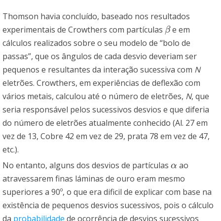
Thomson havia concluído, baseado nos resultados
experimentais de Crowthers com partículas
e em
β
β
cálculos realizados sobre o seu modelo de “bolo de
passas”, que os ângulos de cada desvio deveriam ser
pequenos e resultantes da interação sucessiva com
N
eletrões. Crowthers, em experiências de deflexão com
vários metais, calculou até o número de eletrões,
N
, que
seria responsável pelos sucessivos desvios e que diferia
do número de eletrões atualmente conhecido (Al. 27 em
vez de 13, Cobre 42 em vez de 29, prata 78 em vez de 47,
etc.).
No entanto, alguns dos desvios de partículas
ao
α
α
atravessarem finas láminas de ouro eram mesmo
superiores a 90º, o que era dificil de explicar com base na
existência de pequenos desvios sucessivos, pois o cálculo
da
probabilidade
de ocorrência de desvios sucessivos