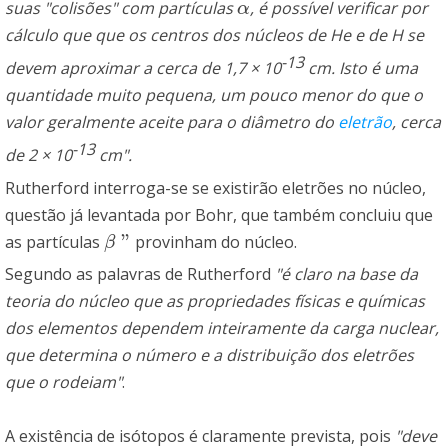
suas "colisões"
com partículas
, é possível verificar por
α
α
cálculo que que os centros dos núcleos de He e de H se
-13
devem aproximar a cerca de 1,7 × 10
cm. Isto é uma
quantidade muito pequena, um pouco menor do que o
valor geralmente aceite para o diâmetro do
eletrão
, cerca
-13
de 2 × 10
cm".
Rutherford interroga-se se existirão eletrões no núcleo,
questão já levantada por Bohr, que também concluiu que
"
as partículas
provinham do núcleo.
β
"
β
Segundo as palavras de Rutherford
"é claro na base da
teoria do núcleo que as propriedades físicas e químicas
dos elementos dependem inteiramente da carga nuclear,
que determina o número e a distribuição dos eletrões
que o rodeiam"
.
A existência de isótopos é claramente prevista, pois
"deve