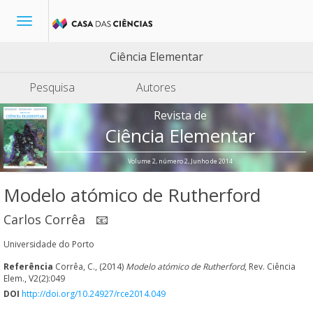
Toggle
navigation
Ciência Elementar
Pesquisa
Autores
Revista de
Ciência Elementar
Volume 2, número 2, Junho de 2014
Modelo atómico de Rutherford
Carlos Corrêa
📧
Universidade do Porto
Referência
Corrêa, C., (2014)
Modelo atómico de Rutherford
, Rev. Ciência
Elem., V2(2):049
DOI
http://doi.org/10.24927/rce2014.049