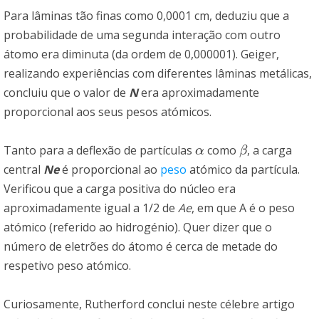
Para lâminas tão finas como 0,0001 cm, deduziu que a
probabilidade de uma segunda interação com outro
átomo era diminuta (da ordem de 0,000001). Geiger,
realizando experiências com diferentes lâminas metálicas,
concluiu que o valor de
N
era aproximadamente
proporcional aos seus pesos atómicos.
Tanto para a deflexão de partículas
como
, a carga
α
β
α
β
central
Ne
é proporcional ao
peso
atómico da partícula.
Verificou que a carga positiva do núcleo era
aproximadamente igual a 1/2 de
Ae
, em que A é o peso
atómico (referido ao hidrogénio). Quer dizer que o
número de eletrões do átomo é cerca de metade do
respetivo peso atómico.
Curiosamente, Rutherford conclui neste célebre artigo