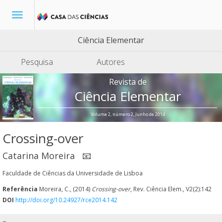
Toggle
navigation
Ciência Elementar
Pesquisa
Autores
Revista de
Ciência Elementar
Volume 2, número 2, Junho de 2014
Crossing-over
Catarina Moreira
📧
Faculdade de Ciências da Universidade de Lisboa
Referência
Moreira, C., (2014)
Crossing-over
, Rev. Ciência Elem., V2(2):142
DOI
http://doi.org/10.24927/rce2014.142