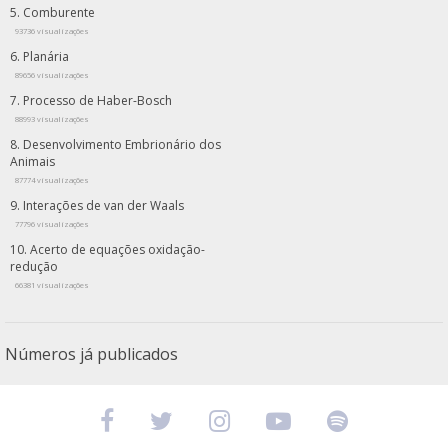
Comburente
93736 visualizações
Planária
89656 visualizações
Processo de Haber-Bosch
88993 visualizações
Desenvolvimento Embrionário dos
Animais
87774 visualizações
Interações de van der Waals
77796 visualizações
Acerto de equações oxidação-
redução
66381 visualizações
Números já publicados