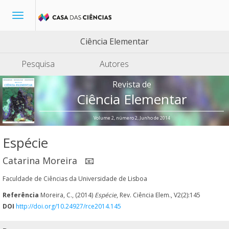
Toggle
navigation
Ciência Elementar
Pesquisa
Autores
Revista de
Ciência Elementar
Volume 2, número 2, Junho de 2014
Espécie
Catarina Moreira
📧
Faculdade de Ciências da Universidade de Lisboa
Referência
Moreira, C., (2014)
Espécie
, Rev. Ciência Elem., V2(2):145
DOI
http://doi.org/10.24927/rce2014.145