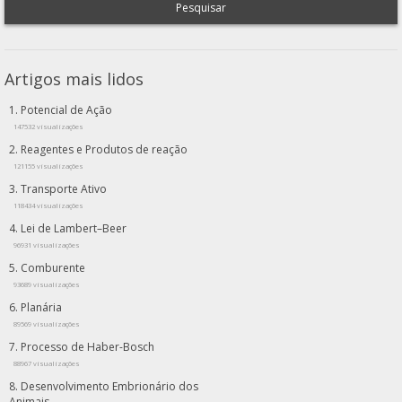
Pesquisar
Artigos mais lidos
Potencial de Ação
147532 visualizações
Reagentes e Produtos de reação
121155 visualizações
Transporte Ativo
118434 visualizações
Lei de Lambert–Beer
96931 visualizações
Comburente
93689 visualizações
Planária
89569 visualizações
Processo de Haber-Bosch
88967 visualizações
Desenvolvimento Embrionário dos
Animais