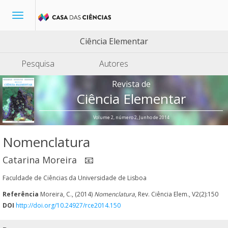
Toggle
navigation
Ciência Elementar
Pesquisa
Autores
Revista de
Ciência Elementar
Volume 2, número 2, Junho de 2014
Nomenclatura
Catarina Moreira
📧
Faculdade de Ciências da Universidade de Lisboa
Referência
Moreira, C., (2014)
Nomenclatura
, Rev. Ciência Elem., V2(2):150
DOI
http://doi.org/10.24927/rce2014.150