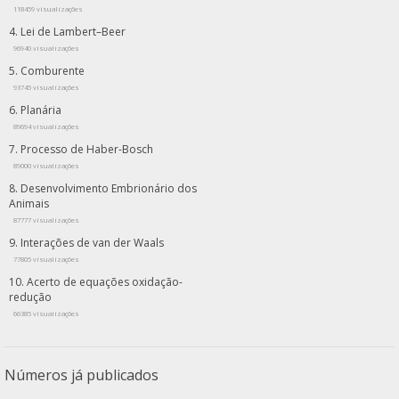
118459 visualizações
Lei de Lambert–Beer
96940 visualizações
Comburente
93745 visualizações
Planária
89694 visualizações
Processo de Haber-Bosch
89000 visualizações
Desenvolvimento Embrionário dos
Animais
87777 visualizações
Interações de van der Waals
77805 visualizações
Acerto de equações oxidação-
redução
66385 visualizações
Números já publicados