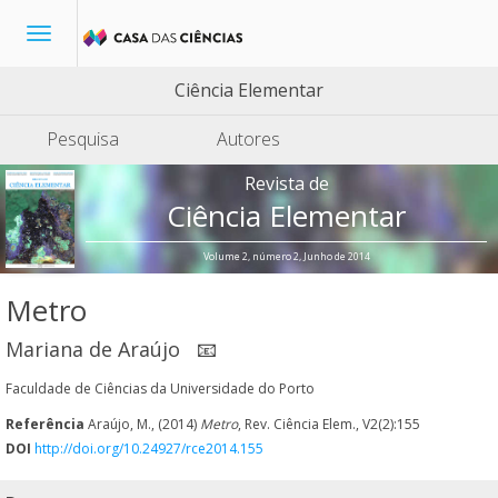
Toggle
navigation
Ciência Elementar
Pesquisa
Autores
Revista de
Ciência Elementar
Volume 2, número 2, Junho de 2014
Metro
Mariana de Araújo
📧
Faculdade de Ciências da Universidade do Porto
Referência
Araújo, M., (2014)
Metro
, Rev. Ciência Elem., V2(2):155
DOI
http://doi.org/10.24927/rce2014.155