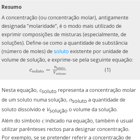
Resumo
A concentração (ou concentração molar), antigamente
designada “molaridade”, é o modo mais utilizado de
exprimir composições de misturas (especialmente, de
soluções). Define-se como a quantidade de substância
(número de moles) de
soluto
existente por unidade de
volume de solução, e exprime-se pela seguinte equação:
n
=
soluto
(1)
c
soluto
=
n
soluto
V
solucao
c
soluto
V
solucao
Nesta equação,
c
representa a concentração molar
soluto
de um soluto numa solução,
n
a quantidade de
soluto
soluto dissolvido e
V
o volume da solução.
solução
Além do símbolo
c
indicado na equação, também é usual
utilizar parênteses rectos para designar concentração.
Por exemplo, se se pretender referir a concentração de