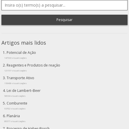
Pesquisar
Artigos mais lidos
Potencial de Ação
147533 visualizações
Reagentes e Produtos de reação
121157 visualizações
Transporte Ativo
118436 visualizações
Lei de Lambert–Beer
96934 visualizações
Comburente
93702 visualizações
Planária
89577 visualizações
Processo de Haber-Bosch