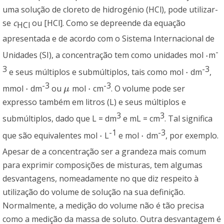
uma solução de cloreto de hidrogénio (HCl), pode utilizar-
se
c
ou [HCl]. Como se depreende da equação
HCl
apresentada e de acordo com o Sistema Internacional de
-
⋅
Unidades (SI), a concentração tem como unidades mol
m
⋅
3
-3
⋅
e seus múltiplos e submúltiplos, tais como mol
dm
,
⋅
-3
-3
⋅
⋅
mmol
dm
ou
mol
cm
. O volume pode ser
⋅
μ
⋅
μ
expresso também em litros (L) e seus múltiplos e
3
3
submúltiplos, dado que L = dm
e mL = cm
. Tal significa
-1
-3
⋅
⋅
que são equivalentes mol
L
e mol
dm
, por exemplo.
⋅
⋅
Apesar de a concentração ser a grandeza mais comum
para exprimir composições de misturas, tem algumas
desvantagens, nomeadamente no que diz respeito à
utilização do volume de solução na sua definição.
Normalmente, a medição do volume não é tão precisa
como a medição da massa de soluto. Outra desvantagem é