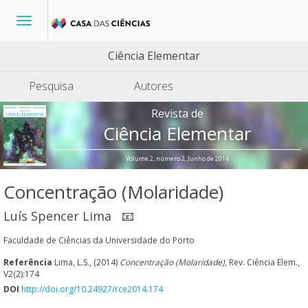
Toggle
navigation
Ciência Elementar
Pesquisa
Autores
Revista de
Ciência Elementar
Volume 2, número 2, Junho de 2014
Concentração (Molaridade)
Luís Spencer Lima
📧
Faculdade de Ciências da Universidade do Porto
Referência
Lima, L.S., (2014)
Concentração (Molaridade)
, Rev. Ciência Elem.,
V2(2):174
DOI
http://doi.org/10.24927/rce2014.174