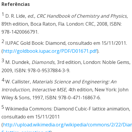
Referências
1
D. R. Lide,
ed., CRC Handbook of Chemistry and Physics
,
89th edition, Boca Raton, Fla. London: CRC, 2008, ISBN:
978-1420066791.
2
IUPAC Gold Book: Diamond, consultado em 15/11/2011.
(
http://goldbook.iupac.org/PDF/D01671.pdf
).
3
M. Dundek,
Diamonds
, 3rd edition, London: Noble Gems,
2009, ISBN: 978-0-9537884-3-9.
4
W. Callister,
Materials Science and Engineering: An
Introduction, Interactive MSE
, 4th edition, New York: John
Wiley & Sons, 1997, ISBN: 978-0-471-16867-6.
5
Wikimedia Commons: Diamond Cubic-F lattice animation,
consultado em 15/11/2011
(
http://upload.wikimedia.org/wikipedia/commons/2/22/Di