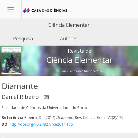
Toggle
navigation
Ciência Elementar
Pesquisa
Autores
Revista de
Ciência Elementar
Volume 2, número 2, Junho de 2014
Diamante
Daniel Ribeiro
📧
Faculdade de Ciências da Universidade do Porto
Referência
Ribeiro, D., (2014)
Diamante
, Rev. Ciência Elem., V2(2):175
DOI
http://doi.org/10.24927/rce2014.175