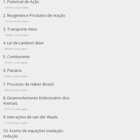
Potencial de Ação
147535 visualizações
Reagentes e Produtos de reação
121164 visualizações
Transporte Ativo
118438 visualizações
Lei de Lambert–Beer
96934 visualizações
Comburente
93720 visualizações
Planária
89603 visualizações
Processo de Haber-Bosch
88978 visualizações
Desenvolvimento Embrionário dos
Animais
87771 visualizações
Interações de van der Waals
77778 visualizações
Acerto de equações oxidação-
redução