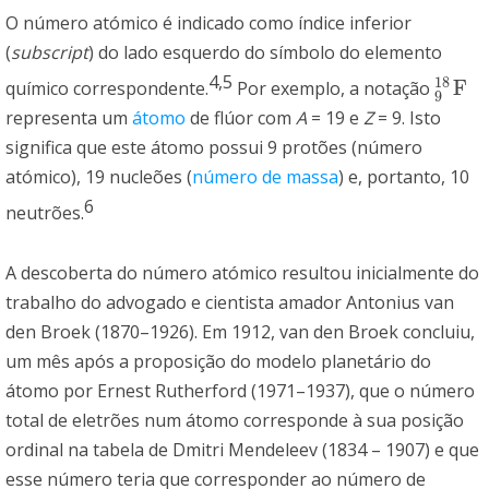
O número atómico é indicado como índice inferior
(
subscript
) do lado esquerdo do símbolo do elemento
4,5
18
F
químico correspondente.
Por exemplo, a notação
9
18
F
9
representa um
átomo
de flúor com
A
= 19 e
Z
= 9. Isto
significa que este átomo possui 9 protões (número
atómico), 19 nucleões (
número de massa
) e, portanto, 10
6
neutrões.
A descoberta do número atómico resultou inicialmente do
trabalho do advogado e cientista amador Antonius van
den Broek (1870–1926). Em 1912, van den Broek concluiu,
um mês após a proposição do modelo planetário do
átomo por Ernest Rutherford (1971–1937), que o número
total de eletrões num átomo corresponde à sua posição
ordinal na tabela de Dmitri Mendeleev (1834 – 1907) e que
esse número teria que corresponder ao número de