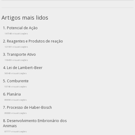
Artigos mais lidos
Potencial de Ação
147548 visualizações
Reagentes e Produtos de reação
121181 visualizações
Transporte Ativo
118459 visualizações
Lei de Lambert–Beer
96940 visualizações
Comburente
93746 visualizações
Planária
89698 visualizações
Processo de Haber-Bosch
89000 visualizações
Desenvolvimento Embrionário dos
Animais
87777 visualizações