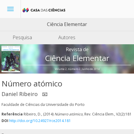
Toggle
navigation
Ciência Elementar
Pesquisa
Autores
Revista de
Ciência Elementar
Volume 2, número 2, Junho de 2014
Número atómico
Daniel Ribeiro
📧
Faculdade de Ciências da Universidade do Porto
Referência
Ribeiro, D., (2014)
Número atómico
, Rev. Ciência Elem., V2(2):181
DOI
http://doi.org/10.24927/rce2014.181