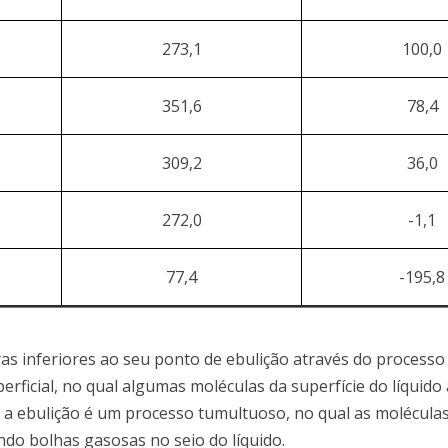
273,1
100,0
351,6
78,4
309,2
36,0
272,0
-1,1
77,4
-195,8
s inferiores ao seu ponto de ebulição através do processo
ficial, no qual algumas moléculas da superfície do líquido
 a ebulição é um processo tumultuoso, no qual as molécula
ndo bolhas gasosas no seio do líquido.