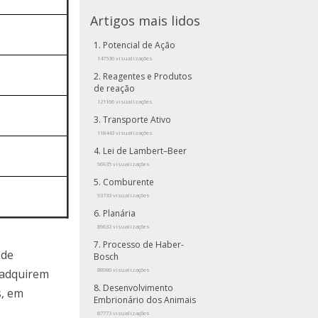
Artigos mais lidos
Potencial de Ação
147536 visualizações
Reagentes e Produtos
de reação
121166 visualizações
Transporte Ativo
118443 visualizações
Lei de Lambert–Beer
96935 visualizações
Comburente
93733 visualizações
Planária
89632 visualizações
Processo de Haber-
 de
Bosch
 adquirem
88980 visualizações
Desenvolvimento
s, em
Embrionário dos Animais
87773 visualizações