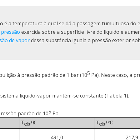
do é a temperatura à qual se dá a passagem tumultuosa do 
a
pressão
exercida sobre a superfície livre do líquido e aume
são de vapor
dessa substância iguala a pressão exterior so
5
bulição à pressão padrão de 1 bar (10
Pa). Neste caso, a p
 sistema líquido-vapor mantém-se constante (Tabela 1).
5
pressão padrão de 10
Pa
T
/K
T
/ºC
eb
eb
491,0
217,9