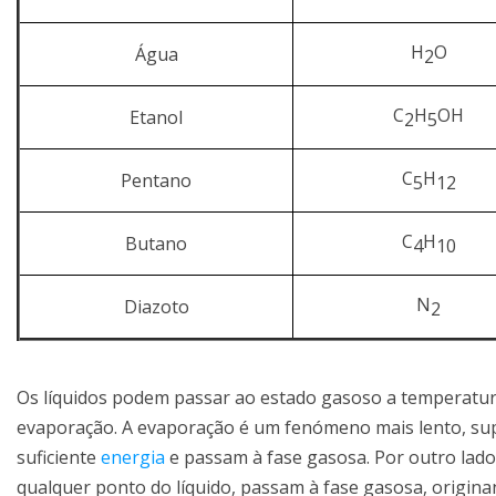
H
O
Água
2
C
H
OH
Etanol
2
5
C
H
Pentano
5
12
C
H
Butano
4
10
N
Diazoto
2
Os líquidos podem passar ao estado gasoso a temperatura
evaporação. A evaporação é um fenómeno mais lento, super
suficiente
energia
e passam à fase gasosa. Por outro lado
qualquer ponto do líquido, passam à fase gasosa, origina