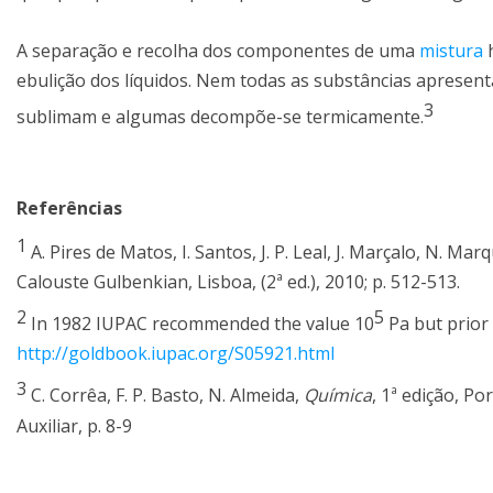
A separação e recolha dos componentes de uma
mistura
h
ebulição dos líquidos. Nem todas as substâncias aprese
3
sublimam e algumas decompõe-se termicamente.
Referências
1
A. Pires de Matos, I. Santos, J. P. Leal, J. Marçalo, N. Ma
Calouste Gulbenkian, Lisboa, (2ª ed.), 2010; p. 512-513.
2
5
In 1982 IUPAC recommended the value 10
Pa but prior 
http://goldbook.iupac.org/S05921.html
3
C. Corrêa, F. P. Basto, N. Almeida,
Química
, 1ª edição, P
Auxiliar, p. 8-9