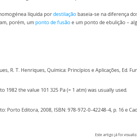
omogénea líquida por
destilação
baseia-se na diferença do
ntam, porém, um
ponto de fusão
e um ponto de ebulição – a
rques, R. T. Henriques, Química: Princípios e Aplicações, Ed. F
to 1982 the value 101 325 Pa (= 1 atm) was usually used.
orto: Porto Editora, 2008, ISBN: 978-972-0-42248-4, p. 16 e C
Este artigo já foi visual