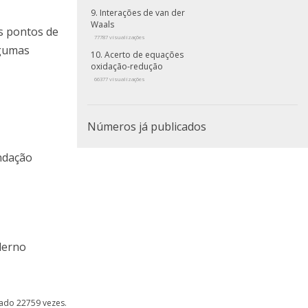
Interações de van der
Waals
s pontos de
77787 visualizações
lgumas
Acerto de equações
oxidação-redução
66377 visualizações
Números já publicados
undação
aderno
izado 22759 vezes.