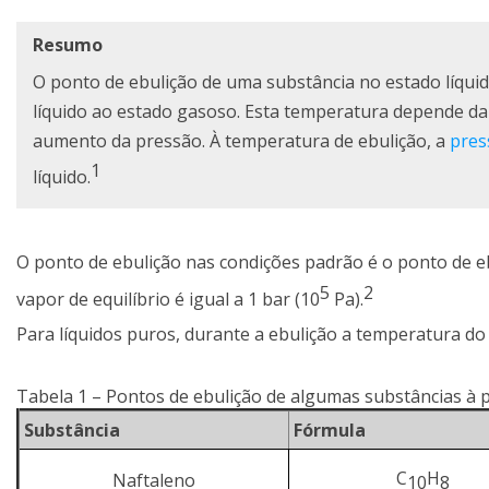
Resumo
O ponto de ebulição de uma substância no estado líqui
líquido ao estado gasoso. Esta temperatura depende d
aumento da pressão. À temperatura de ebulição, a
pres
1
líquido.
O ponto de ebulição nas condições padrão é o ponto de e
5
2
vapor de equilíbrio é igual a 1 bar (10
Pa).
Para líquidos puros, durante a ebulição a temperatura do
Tabela 1 – Pontos de ebulição de algumas substâncias à 
Substância
Fórmula
C
H
Naftaleno
10
8