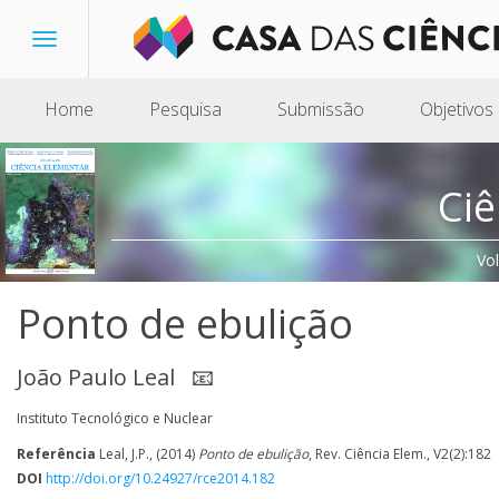
Toggle
navigation
Home
Pesquisa
Submissão
Objetivos
Ciê
Vo
Ponto de ebulição
João Paulo Leal
📧
Instituto Tecnológico e Nuclear
Referência
Leal, J.P., (2014)
Ponto de ebulição
, Rev. Ciência Elem., V2(2):182
DOI
http://doi.org/10.24927/rce2014.182