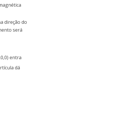
 magnética
ma direção do
imento será
,0,0) entra
rtícula dá