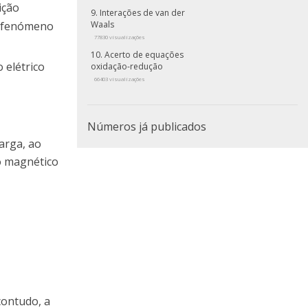
ição
Interações de van der
o fenómeno
Waals
77830 visualizações
Acerto de equações
 elétrico
oxidação-redução
66403 visualizações
Números já publicados
carga, ao
o magnético
contudo, a