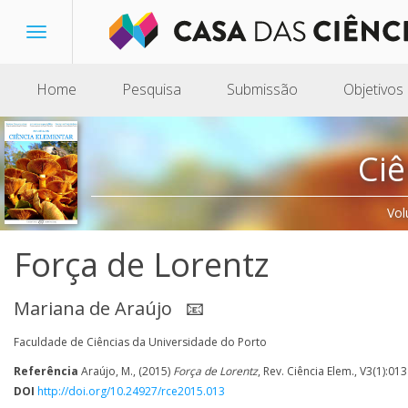
Toggle
navigation
Home
Pesquisa
Submissão
Objetivos
Ciê
Vol
Força de Lorentz
Mariana de Araújo
📧
Faculdade de Ciências da Universidade do Porto
Referência
Araújo, M., (2015)
Força de Lorentz
, Rev. Ciência Elem., V3(1):013
DOI
http://doi.org/10.24927/rce2015.013