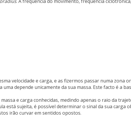
oradius
. A frequência do movimento, frequência ciclotrónica,
esma velocidade e carga, e as fizermos passar numa zona o
da uma depende unicamente da sua massa. Este facto é a ba
e massa e carga conhecidas, medindo apenas o raio da trajetó
a está sujeita, é possível determinar o sinal da sua carga 
ostos irão curvar em sentidos opostos.