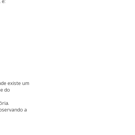
 é:
nde existe um
se do
ria.
observando a