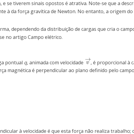
, e se tiverem sinais opostos é atrativa. Note-se que a descr
e à da força gravítica de Newton. No entanto, a origem d
rma, dependendo da distribuição de cargas que cria o campo
e no artigo Campo elétrico.
→
ga pontual
q
, animada com velocidade
, é proporcional à 
v
→
v
orça magnética é perpendicular ao plano definido pelo camp
icular à velocidade é que esta força não realiza trabalho; 