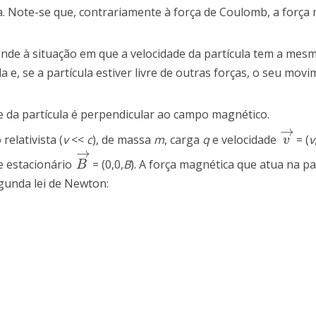
la. Note-se que, contrariamente à força de Coulomb, a força
onde à situação em que a velocidade da partícula tem a mes
 e, se a partícula estiver livre de outras forças, o seu mov
e da partícula é perpendicular ao campo magnético.
→
elativista (
v
<<
c
), de massa
m
, carga
q
e velocidade
= (
v
v
→
v
→
 estacionário
= (0,0,
B
). A força magnética que atua na pa
B
→
B
gunda lei de Newton: