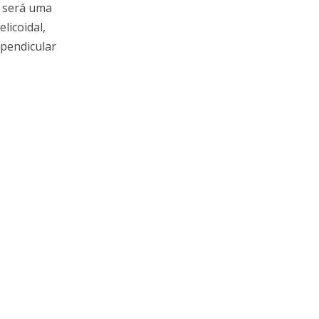
o será uma
licoidal,
rpendicular