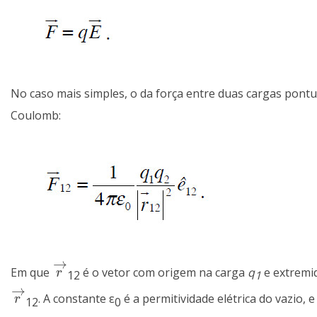
No caso mais simples, o da força entre duas cargas pont
Coulomb:
→
Em que
é o vetor com origem na carga
q
e extremi
r
→
r
12
1
→
. A constante ε
é a permitividade elétrica do vazio, e
r
→
r
12
0