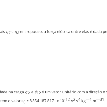
uais
q
e
q
em repouso, a força elétrica entre elas é dada pe
1
2
dade na carga
q
, e
ê
é um vetor unitário com a direção e 
2
12
-12
2
4
—1
—3
1
 tem o valor ε
= 8.854 187 817... x 10
A
s
kg
m
.
0