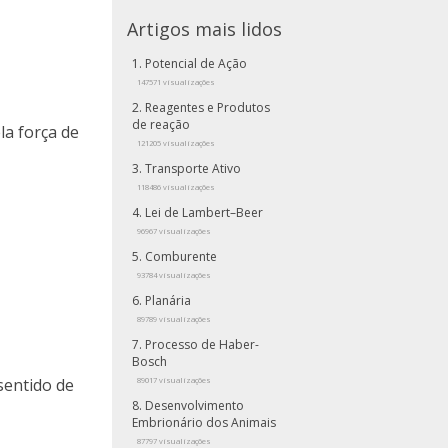
Artigos mais lidos
Potencial de Ação
147571 visualizações
Reagentes e Produtos
de reação
la força de
121205 visualizações
Transporte Ativo
118486 visualizações
Lei de Lambert–Beer
96967 visualizações
Comburente
93784 visualizações
Planária
89789 visualizações
Processo de Haber-
Bosch
sentido de
89017 visualizações
Desenvolvimento
Embrionário dos Animais
87797 visualizações