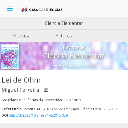
Toggle
navigation
Ciência Elementar
Pesquisa
Autores
Revista de
Ciência Elementar
Volume 3, número 2, Junho de 2015
Lei de Ohm
Miguel Ferreira
📧
Faculdade de Ciências da Universidade do Porto
Referência
Ferreira, M., (2015)
Lei de Ohm
, Rev. Ciência Elem., V3(2):029
DOI
http://doi.org/10.24927/rce2015.029