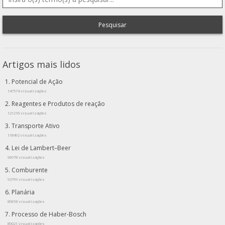
Pesquisar
Artigos mais lidos
Potencial de Ação
147574 visualizações
Reagentes e Produtos de reação
121210 visualizações
Transporte Ativo
118492 visualizações
Lei de Lambert–Beer
96978 visualizações
Comburente
93799 visualizações
Planária
89818 visualizações
Processo de Haber-Bosch
89021 visualizações