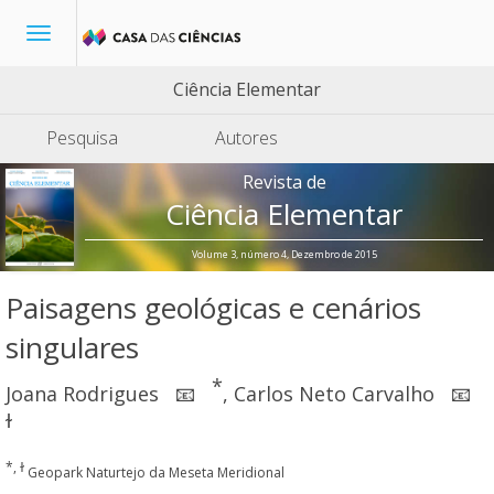
Toggle
navigation
Ciência Elementar
Pesquisa
Autores
Revista de
Ciência Elementar
Volume 3, número 4, Dezembro de 2015
Paisagens geológicas e cenários
singulares
*
Joana Rodrigues
,
Carlos Neto Carvalho
📧
📧
ɫ
*, ɫ
Geopark Naturtejo da Meseta Meridional