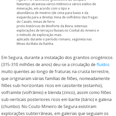
Naturtejo atravessa vários milénios e vários estilos de
mineração, em acordo com o tipo e
abundância de minério (de cima para baixo e da
esquerda para a direita): mina de volfrâmio das Fragas
do Cavalo; minas de ferro
proto-históricas de Monforte da Beira; extensas
explorações de terraços fluviais no Conhal do Arneiro e
o método de exploração mais
aplicado durante o período romano, vagoneta nas
Minas da Mata da Rainha.
Em Segura, durante a instalação dos granitos orogénicos
(315-310 milhões de anos) deu-se a circulação de
fluidos
muito quentes ao longo de fraturas na crusta terrestre,
que originaram várias famílias de filões, nomeadamente
filões sub-horizontais ricos em cassiterite (estanho),
volframite (volfrâmio) e blenda (zinco), assim como filões
sub-verticais posteriores ricos em barite (bário) e galena
(chumbo). No Couto Mineiro de Segura existiram
explorações subterrâneas, em galerias que seguiam os