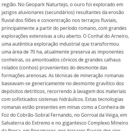
região. No Geopark Naturtejo, o ouro foi explorado em
jazigos aluvionares (secundários) resultantes da erosão
fluvial dos filões e concentração nos terraços fluviais,
principalmente a partir do período romano, com grandes
explorações extensivas a céu aberto. O Conhal do Arneiro,
uma autêntica exploração industrial que transformou
uma área de 70 ha, atualmente preserva as imponentes
conheiras, os amontoados cónicos de grandes calhaus
rolados (conhos) provenientes do desmonte das
formações arenosas. As técnicas de mineração romanas
baseavam-se genericamente no desmonte gravítico dos
depósitos detríticos, recorrendo à lavagem dos materiais
com sofisticados sistemas hidráulicos. Estas tecnologias
romanas estão presentes em minas como a Conheira de
Foz do Cobrão-Sobral Fernando, no Gorroal da Veiga, em
Salvaterra do Extremo e no gigantesco Complexo Mineiro
da Presa, em Penamacor, nos terraços fluviais dos rios