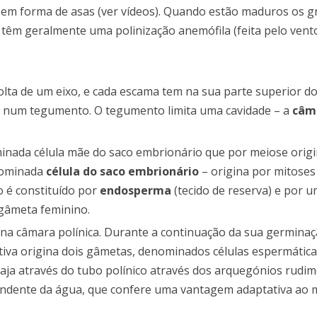
em forma de asas (ver vídeos). Quando estão maduros os g
 têm geralmente uma polinização anemófila (feita pelo vento
lta de um eixo, e cada escama tem na sua parte superior do
 num tegumento. O tegumento limita uma cavidade – a
câma
inada célula mãe do saco embrionário que por meiose orig
enominada
célula do saco embrionário
– origina por mitoses
o é constituído por
endosperma
(tecido de reserva) e por u
gâmeta feminino.
s na câmara polínica. Durante a continuação da sua germin
ativa origina dois gâmetas, denominados células espermátic
viaja através do tubo polínico através dos arquegónios rudi
ndente da água, que confere uma vantagem adaptativa ao 