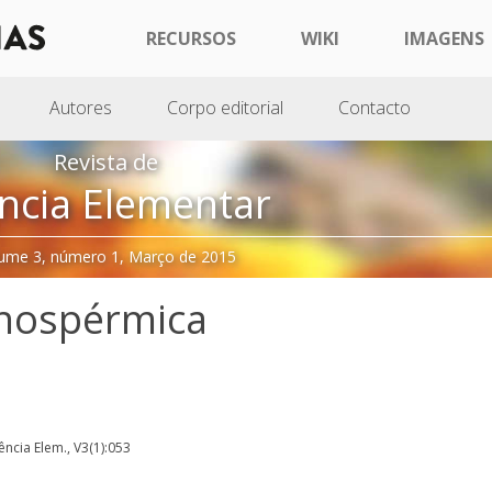
RECURSOS
WIKI
IMAGENS
Autores
Corpo editorial
Contacto
Revista de
ncia Elementar
ume 3, número 1, Março de 2015
mnospérmica
iência Elem., V3(1):053