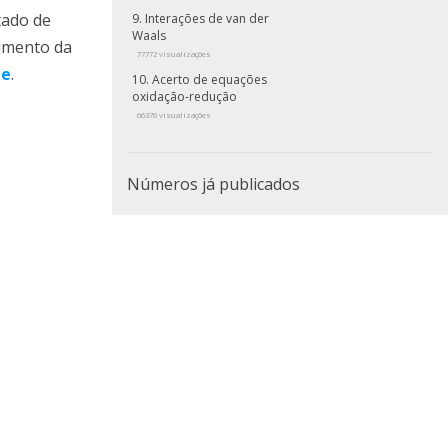
tado de
Interações de van der
Waals
cimento da
77772 visualizações
te
.
Acerto de equações
oxidação-redução
66376 visualizações
Números já publicados