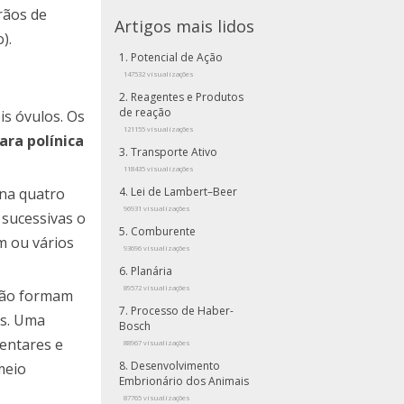
rãos de
Artigos mais lidos
).
Potencial de Ação
147532 visualizações
Reagentes e Produtos
de reação
is óvulos. Os
121155 visualizações
ra polínica
Transporte Ativo
118435 visualizações
ina quatro
Lei de Lambert–Beer
96931 visualizações
 sucessivas o
Comburente
m ou vários
93696 visualizações
Planária
89572 visualizações
ação formam
Processo de Haber-
as. Uma
Bosch
mentares e
88967 visualizações
Desenvolvimento
meio
Embrionário dos Animais
87765 visualizações