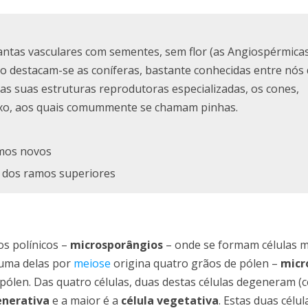
ntas vasculares com sementes, sem flor (as Angiospérmica
po destacam-se as coníferas, bastante conhecidas entre nós
as suas estruturas reprodutoras especializadas, os cones,
 eixo, aos quais comummente se chamam pinhas.
amos novos
e dos ramos superiores
os polínicos –
microsporângios
– onde se formam células 
 uma delas por
meiose
origina quatro grãos de pólen –
micr
ólen. Das quatro células, duas destas células degeneram (c
enerativa
e a maior é a
célula vegetativa
. Estas duas célu