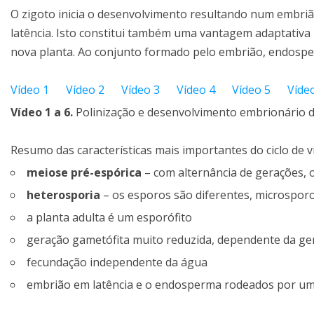
O zigoto inicia o desenvolvimento resultando num embr
latência. Isto constitui também uma vantagem adaptativa
nova planta. Ao conjunto formado pelo embrião, endosp
Vídeo 1
Vídeo 2
Vídeo 3
Vídeo 4
Vídeo 5
Víde
Vídeo 1 a 6.
Polinização e desenvolvimento embrionário d
Resumo das características mais importantes do ciclo de v
meiose pré-espórica
– com alternância de gerações, 
heterosporia
– os esporos são diferentes, microspor
a planta adulta é um esporófito
geração gametófita muito reduzida, dependente da ge
fecundação independente da água
embrião em latência e o endosperma rodeados por um