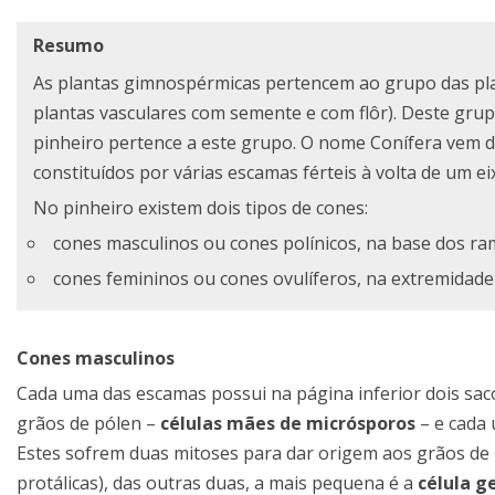
Resumo
As plantas gimnospérmicas pertencem ao grupo das pla
plantas vasculares com semente e com flôr). Deste gru
pinheiro pertence a este grupo. O nome Conífera vem d
constituídos por várias escamas férteis à volta de um
No pinheiro existem dois tipos de cones:
cones masculinos ou cones polínicos, na base dos r
cones femininos ou cones ovulíferos, na extremidad
Cones masculinos
Cada uma das escamas possui na página inferior dois sac
grãos de pólen –
células mães de micrósporos
– e cada
Estes sofrem duas mitoses para dar origem aos grãos de p
protálicas), das outras duas, a mais pequena é a
célula g