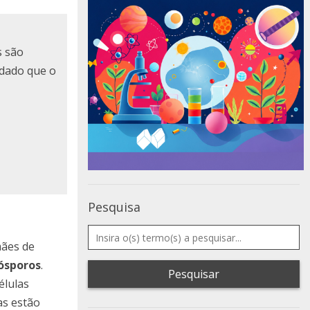
s são
 dado que o
Pesquisa
mães de
ósporos
.
Pesquisar
élulas
las estão