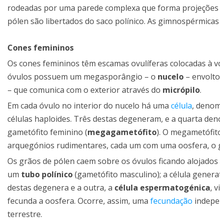
rodeadas por uma parede complexa que forma projeções 
pólen são libertados do saco polínico. As gimnospérmicas
Cones femininos
Os cones femininos têm escamas ovulíferas colocadas à vo
óvulos possuem um megasporângio – o
nucelo
– envolto
– que comunica com o exterior através do
micrópilo
.
Em cada óvulo no interior do nucelo há uma
célula
, denom
células haploides. Três destas degeneram, e a quarta d
gametófito feminino (
megagametófito
). O megametófit
arquegónios rudimentares, cada um com uma oosfera, o 
Os grãos de pólen caem sobre os óvulos ficando alojado
um
tubo polínico
(gametófito masculino); a célula gener
destas degenera e a outra, a
célula espermatogénica
, 
fecunda a oosfera. Ocorre, assim, uma
fecundação
indepe
terrestre.