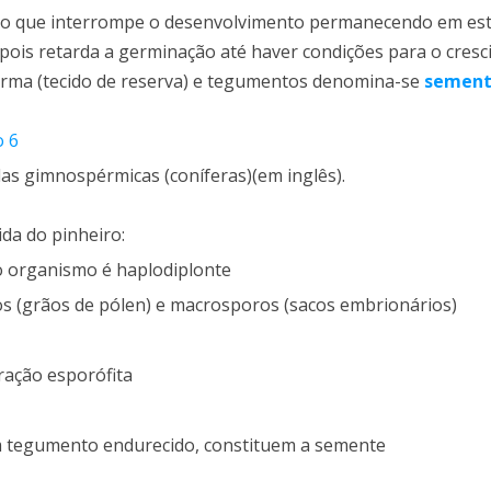
ião que interrompe o desenvolvimento permanecendo em es
 pois retarda a germinação até haver condições para o cres
erma (tecido de reserva) e tegumentos denomina-se
semen
o 6
as gimnospérmicas (coníferas)(em inglês).
ida do pinheiro:
o organismo é haplodiplonte
os (grãos de pólen) e macrosporos (sacos embrionários)
ração esporófita
 tegumento endurecido, constituem a semente