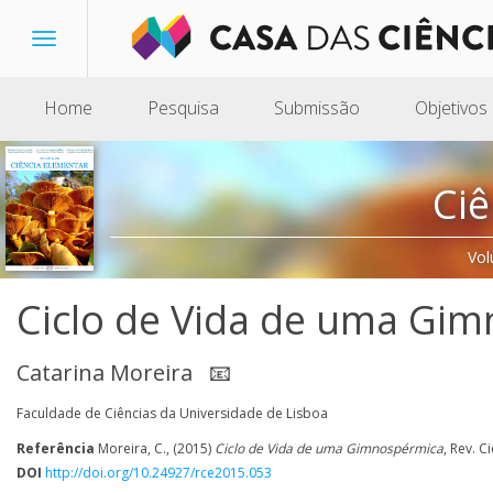
Toggle
navigation
Home
Pesquisa
Submissão
Objetivos
Ciê
Vol
Ciclo de Vida de uma Gi
Catarina Moreira
📧
Faculdade de Ciências da Universidade de Lisboa
Referência
Moreira, C., (2015)
Ciclo de Vida de uma Gimnospérmica
, Rev. C
DOI
http://doi.org/10.24927/rce2015.053