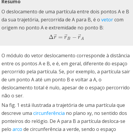
Resumo
O deslocamento de uma partícula entre dois pontos A e B
da sua trajetória, percorrida de A para B, é o
vetor
com
origem no ponto A e extremidade no ponto B:
⃗
⃗
⃗
Δ
=
−
Δ
r
→
=
r
→
B
−
r
→
A
r
r
r
B
A
O módulo do vetor deslocamento corresponde à distância
entre os pontos A e B, e é, em geral, diferente do espaço
percorrido pela partícula. Se, por exemplo, a partícula sair
de um ponto A até um ponto B e voltar a A, o
deslocamento total é nulo, apesar de o espaço percorrido
não o ser.
Na fig. 1 está ilustrada a trajetória de uma partícula que
descreve uma
circunferência
no plano xy, no sentido dos
ponteiros do relógio. De A para B a partícula desloca-se
pelo
arco
de circunferência a verde, sendo o espaço