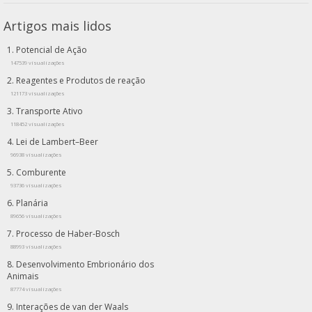
Artigos mais lidos
Potencial de Ação
147539 visualizações
Reagentes e Produtos de reação
121173 visualizações
Transporte Ativo
118452 visualizações
Lei de Lambert–Beer
96938 visualizações
Comburente
93736 visualizações
Planária
89656 visualizações
Processo de Haber-Bosch
88993 visualizações
Desenvolvimento Embrionário dos
Animais
87774 visualizações
Interações de van der Waals