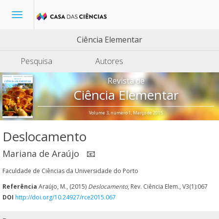
Toggle
navigation
Ciência Elementar
Pesquisa
Autores
Revista de
Ciência Elementar
Volume 3, número 1, Março de 2015
Deslocamento
Mariana de Araújo
📧
Faculdade de Ciências da Universidade do Porto
Referência
Araújo, M., (2015)
Deslocamento
, Rev. Ciência Elem., V3(1):067
DOI
http://doi.org/10.24927/rce2015.067