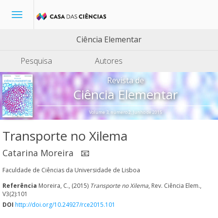
Toggle
navigation
Ciência Elementar
Pesquisa
Autores
Revista de
Ciência Elementar
Volume 3, número 2, Junho de 2015
Transporte no Xilema
Catarina Moreira
📧
Faculdade de Ciências da Universidade de Lisboa
Referência
Moreira, C., (2015)
Transporte no Xilema
, Rev. Ciência Elem.,
V3(2):101
DOI
http://doi.org/10.24927/rce2015.101