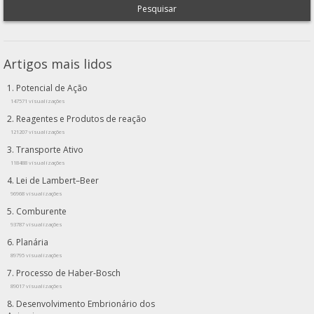
Pesquisar
Artigos mais lidos
Potencial de Ação
147571 visualizações
Reagentes e Produtos de reação
121207 visualizações
Transporte Ativo
118488 visualizações
Lei de Lambert–Beer
96968 visualizações
Comburente
93787 visualizações
Planária
89795 visualizações
Processo de Haber-Bosch
89017 visualizações
Desenvolvimento Embrionário dos