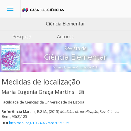
Toggle
navigation
Ciência Elementar
Pesquisa
Autores
Revista de
Ciência Elementar
Volume 3, número 2, Junho de 2015
Medidas de localização
Maria Eugénia Graça Martins
📧
Faculdade de Ciências da Universidade de Lisboa
Referência
Martins, E.G.M., (2015)
Medidas de localização
, Rev. Ciência
Elem., V3(2):125
DOI
http://doi.org/10.24927/rce2015.125