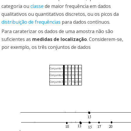
categoria ou
classe
de maior frequência em dados
qualitativos ou quantitativos discretos, ou os picos da
distribuição de frequências
para dados contínuos.
Para caraterizar os dados de uma amostra não são
suficientes as
medidas de localização
. Considerem-se,
por exemplo, os três conjuntos de dados
Conjunto 1
15
15
15
15
15
Conjunto 2
10
13
15
17
20
Conjunto 3
0
7
15
23
30