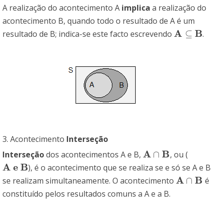
A realização do acontecimento A
implica
a realização do
acontecimento B, quando todo o resultado de A é um
A
B
⊆
resultado de B; indica-se este facto escrevendo
.
A
⊆
B
3. Acontecimento
Interseção
A
B
∩
Interseção
dos acontecimentos A e B,
, ou (
A
∩
B
A
e
B
), é o acontecimento que se realiza se e só se A e B
A
e
B
A
B
∩
se realizam simultaneamente. O acontecimento
é
A
∩
B
constituído pelos resultados comuns a A e a B.