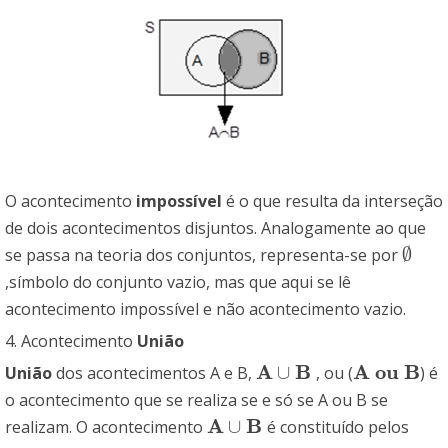
O acontecimento
impossível
é o que resulta da interseção
de dois acontecimentos disjuntos. Analogamente ao que
∅
se passa na teoria dos conjuntos, representa-se por
∅
,símbolo do conjunto vazio, mas que aqui se lê
acontecimento impossível e não acontecimento vazio.
4. Acontecimento
União
A
B
A
o
u
B
∪
União
dos acontecimentos A e B,
, ou (
) é
A
∪
B
A
o
u
B
o acontecimento que se realiza se e só se A ou B se
A
B
∪
realizam. O acontecimento
é constituído pelos
A
∪
B