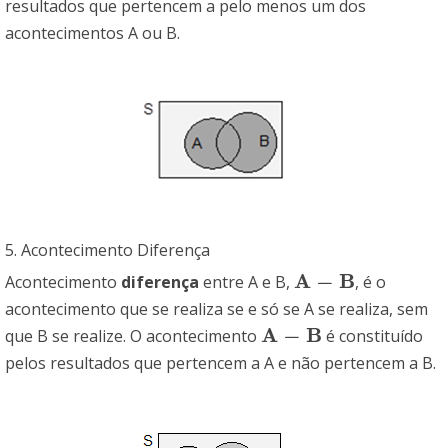
resultados que pertencem a pelo menos um dos
acontecimentos A ou B.
5. Acontecimento Diferença
A
−
B
Acontecimento
diferença
entre A e B,
, é o
A
−
B
acontecimento que se realiza se e só se A se realiza, sem
A
−
B
que B se realize. O acontecimento
é constituído
A
−
B
pelos resultados que pertencem a A e não pertencem a B.