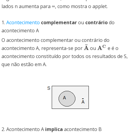
lados n aumenta para
∞
, como mostra o applet.
1.
Acontecimento
complementar
ou
contrário
do
acontecimento A
O acontecimento complementar ou contrário do
¯
C
A
A
acontecimento A, representa-se por
ou
e é o
A
¯
A
C
acontecimento constituído por todos os resultados de S,
que não estão em A.
2. Acontecimento A
implica
acontecimento B