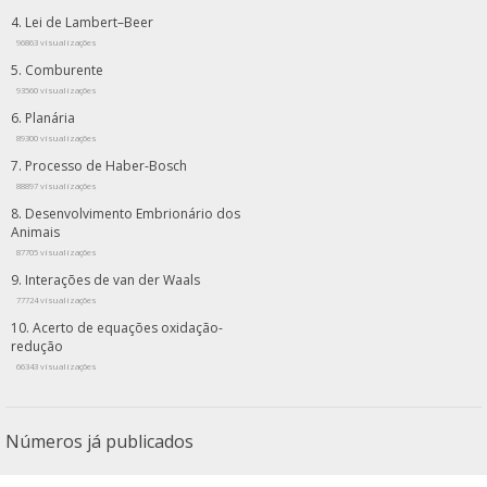
Lei de Lambert–Beer
96863 visualizações
Comburente
93560 visualizações
Planária
89300 visualizações
Processo de Haber-Bosch
88897 visualizações
Desenvolvimento Embrionário dos
Animais
87705 visualizações
Interações de van der Waals
77724 visualizações
Acerto de equações oxidação-
redução
66343 visualizações
Números já publicados