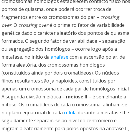
cromossomas homólogos estabelecem contacto físico nos
pontos de quiasma, onde poderá ocorrer troca de
fragmentos entre os cromossomas do par –
crossing
over
. O
crossing over
é o primeiro fator de variabilidade
genética dado o carácter aleatório dos pontos de quiasma
formados. O segundo fator de variabilidade – separação
ou segregação dos homólogos – ocorre logo após a
metafase, no início da
anafase
com a ascensão polar, de
forma aleatória, dos cromossomas homólogos
(constituídos ainda por dois cromatídeos). Os núcleos
filhos resultantes são já haploides, constituídos por
apenas um cromossoma de cada par de homólogos inicial.
A segunda divisão meiótica –
meiose II
– é semelhante à
mitose. Os cromatídeos de cada cromossoma, alinham-se
no plano equatorial de cada
célula
durante a metafase II e
seguidamente separam-se ao nível do centrómero e
migram aleatoriamente para polos opostos na anafase II,