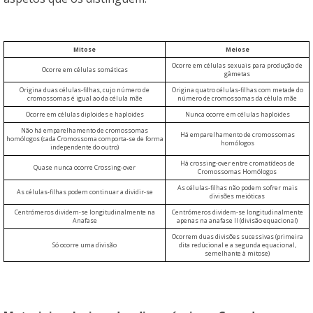
Mitose
Meiose
Ocorre em células sexuais para produção de
Ocorre em células somáticas
gâmetas
Origina duas células-filhas, cujo número de
Origina quatro células-filhas com metade do
cromossomas é igual ao da célula mãe
número de cromossomas da célula mãe
Ocorre em células diploides e haploides
Nunca ocorre em células haploides
Não há emparelhamento de cromossomas
Há emparelhamento de cromossomas
homólogos (cada Cromossoma comporta-se de forma
homólogos
independente do outro)
Há crossing-over entre cromatídeos de
Quase nunca ocorre Crossing-over
Cromossomas Homólogos
As células-filhas não podem sofrer mais
As células-filhas podem continuar a dividir-se
divisões meióticas
Centrómeros dividem-se longitudinalmente na
Centrómeros dividem-se longitudinalmente
Anafase
apenas na anafase II (divisão equacional)
Ocorrem duas divisões sucessivas (primeira
Só ocorre uma divisão
dita reducional e a segunda equacional,
semelhante à mitose)