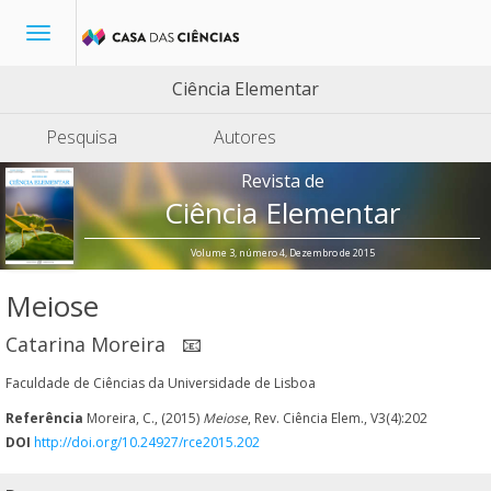
Toggle
navigation
Ciência Elementar
Pesquisa
Autores
Revista de
Ciência Elementar
Volume 3, número 4, Dezembro de 2015
Meiose
Catarina Moreira
📧
Faculdade de Ciências da Universidade de Lisboa
Referência
Moreira, C., (2015)
Meiose
, Rev. Ciência Elem., V3(4):202
DOI
http://doi.org/10.24927/rce2015.202