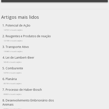
Artigos mais lidos
Potencial de Ação
147551 visualizações
Reagentes e Produtos de reação
121189 visualizações
Transporte Ativo
118469 visualizações
Lei de Lambert–Beer
96945 visualizações
Comburente
93755 visualizações
Planária
89718 visualizações
Processo de Haber-Bosch
89003 visualizações
Desenvolvimento Embrionário dos
Animais