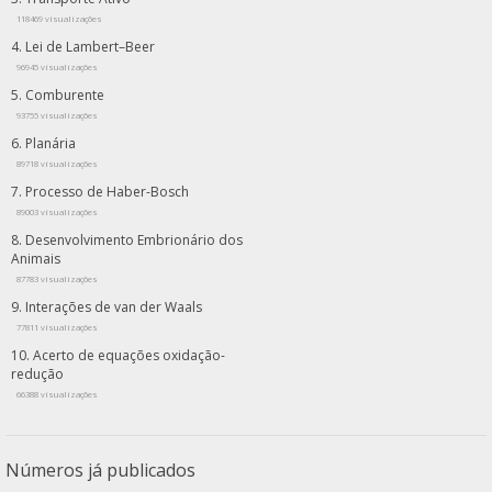
118469 visualizações
Lei de Lambert–Beer
96945 visualizações
Comburente
93755 visualizações
Planária
89718 visualizações
Processo de Haber-Bosch
89003 visualizações
Desenvolvimento Embrionário dos
Animais
87783 visualizações
Interações de van der Waals
77811 visualizações
Acerto de equações oxidação-
redução
66388 visualizações
Números já publicados