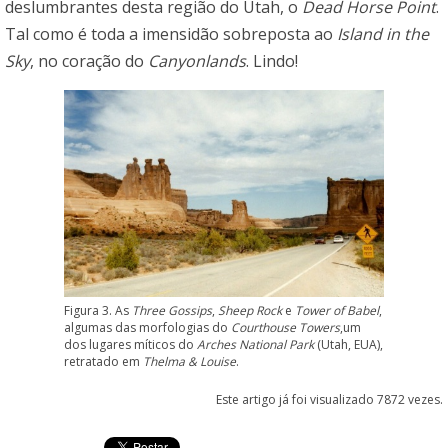
deslumbrantes desta região do Utah, o
Dead Horse Point
.
Tal como é toda a imensidão sobreposta ao
Island in the
Sky
, no coração do
Canyonlands
. Lindo!
Figura 3. As
Three Gossips
,
Sheep Rock
e
Tower of Babel
,
algumas das morfologias do
Courthouse Towers
,um
dos lugares míticos do
Arches National Park
(Utah, EUA),
retratado em
Thelma & Louise
.
Este artigo já foi visualizado 7872 vezes.