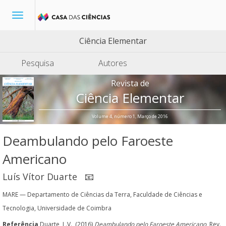
Toggle
navigation
Ciência Elementar
Pesquisa
Autores
Revista de
Ciência Elementar
Volume 4, número 1, Março de 2016
Deambulando pelo Faroeste
Americano
Luís Vítor Duarte
📧
MARE — Departamento de Ciências da Terra, Faculdade de Ciências e
Tecnologia, Universidade de Coimbra
Referência
Duarte, L.V., (2016)
Deambulando pelo Faroeste Americano
, Rev.