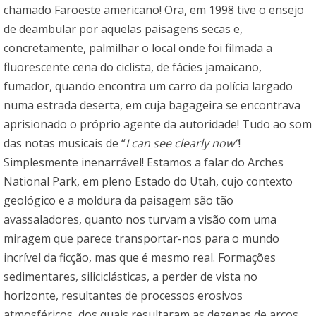
chamado Faroeste americano! Ora, em 1998 tive o ensejo
de deambular por aquelas paisagens secas e,
concretamente, palmilhar o local onde foi filmada a
fluorescente cena do ciclista, de fácies jamaicano,
fumador, quando encontra um carro da polícia largado
numa estrada deserta, em cuja bagageira se encontrava
aprisionado o próprio agente da autoridade! Tudo ao som
das notas musicais de
“
I can see clearly now”
!
Simplesmente inenarrável! Estamos a falar do Arches
National Park, em pleno Estado do Utah, cujo contexto
geológico e a moldura da paisagem são tão
avassaladores, quanto nos turvam a visão com uma
miragem que parece transportar-nos para o mundo
incrível da ficção, mas que é mesmo real. Formações
sedimentares, siliciclásticas, a perder de vista no
horizonte, resultantes de processos erosivos
atmosféricos, dos quais resultaram as dezenas de arcos