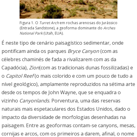
Figura 1. O
Turret Arch
em rochas arenosas do Jurássico
(Entrada Sandstone), a geoforma dominante do
Arches
National Park
(Utah, EUA).
É neste tipo de cenário paisagístico sedimentar, onde
pontificam ainda os parques
Bryce Canyon
(com as
célebres chaminés de fada a rivalizarem com as da
Capadócia),
Zion
(com as tradicionais dunas fossilizadas) e
o
Capitol Reef
(o mais colorido e com um pouco de tudo a
nível geológico), amplamente reproduzidos na sétima arte
desde os tempos de John Wayne, que se enquadra o
vizinho
Canyonlands
. Porventura, uma das reservas
naturais mais espetaculares dos Estados Unidos, dado o
impacto da diversidade de morfologias desenhadas na
paisagem. Entre as geoformas contam-se canyons, mesas,
cornijas e arcos, com os primeiros a darem, afinal, o nome