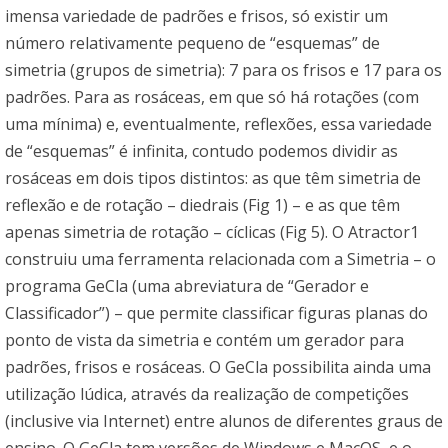
imensa variedade de padrões e frisos, só existir um
número relativamente pequeno de “esquemas” de
simetria (grupos de simetria): 7 para os frisos e 17 para os
padrões. Para as rosáceas, em que só há rotações (com
uma mínima) e, eventualmente, reflexões, essa variedade
de “esquemas” é infinita, contudo podemos dividir as
rosáceas em dois tipos distintos: as que têm simetria de
reflexão e de rotação – diedrais (Fig 1) – e as que têm
apenas simetria de rotação – cíclicas (Fig 5). O Atractor1
construiu uma ferramenta relacionada com a Simetria – o
programa GeCla (uma abreviatura de “Gerador e
Classificador”) – que permite classificar figuras planas do
ponto de vista da simetria e contém um gerador para
padrões, frisos e rosáceas. O GeCla possibilita ainda uma
utilização lúdica, através da realização de competições
(inclusive via Internet) entre alunos de diferentes graus de
ensino. O GeCla tem versões de Windows e MacOS, e o