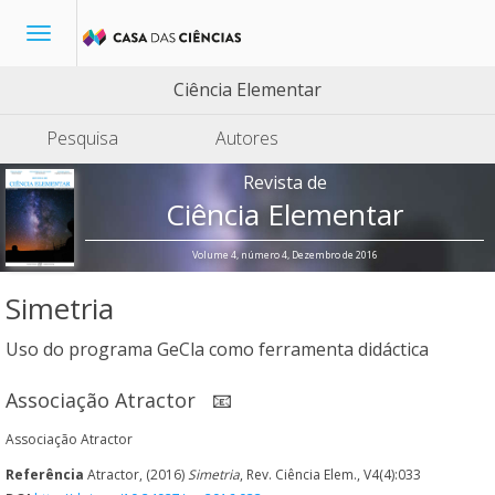
Toggle
navigation
Ciência Elementar
Pesquisa
Autores
Revista de
Ciência Elementar
Volume 4, número 4, Dezembro de 2016
Simetria
Uso do programa GeCla como ferramenta didáctica
Associação Atractor
📧
Associação Atractor
Referência
Atractor, (2016)
Simetria
, Rev. Ciência Elem., V4(4):033