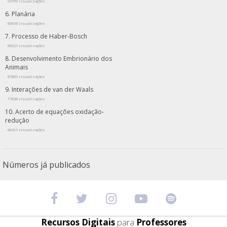
93799 visualizações
Planária
89818 visualizações
Processo de Haber-Bosch
89021 visualizações
Desenvolvimento Embrionário dos
Animais
87805 visualizações
Interações de van der Waals
77838 visualizações
Acerto de equações oxidação-
redução
66411 visualizações
Números já publicados
Recursos Digitais
para
Professores