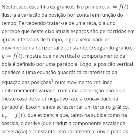
=
(
)
Neste caso, escolhi três gráficos. No primeiro,
x
=
f
(
t
)
x
f
t
ilustra a variação da posição horizontal em função do
tempo. Percebendo tratar-se de uma reta, o aluno
percebe que neste eixo iguais espaços são percorridos em
iguais intervalos de tempo, logo a velocidade do
movimento na horizontal é constante. O segundo gráfico,
=
(
)
, mostra que na vertical o comportamento da
y
=
f
(
t
)
y
f
t
bola é definido por uma parábola. Logo, a posição vertical
obedece a uma equação quadrática caraterística da
1
equação das posições
num movimento retilíneo
uniformemente variado, com uma aceleração não nula
(neste caso de valor negativo face à concavidade da
parábola). Escolhi ainda acrescentar um terceiro gráfico,
=
(
)
, que evidencia que, tanto na subida como na
v
y
=
f
(
t
)
v
f
t
y
descida, o declive (que traduz a componente escalar da
aceleração) é constante. Isto raramente é óbvio para os