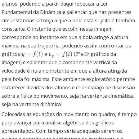
alunos, podendo a partir daqui repescar a Lei
Fundamental da Dinâmica e salientar que nas presentes
circunstâncias, a força a que a bola está sujeita é também
constante. O instante que escolhi nesta imagem
corresponde ao instante em que a bola atinge a altura
máxima na sua trajetória, podendo assim confrontar os
=
(
)
=
(
)
gráficos
e
(2º e 3º gráficos da
y
=
f
(
t
)
v
y
=
f
(
t
)
y
f
t
v
f
t
y
imagem) e salientar que a componente vertical da
velocidade é nula no instante em que a altura atingida
pela bola foi máxima. Este ambiente exploratório permite
esclarecer dúvidas dos alunos e criar espaço de discussão
sobre a física do movimento, seja na vertente cinemática,
seja na vertente dinâmica.
Colocadas as equações do movimento no quadro, é tempo
para avançar para análise algébrica dos gráficos
apresentados. Com tempo seria adequado serem os