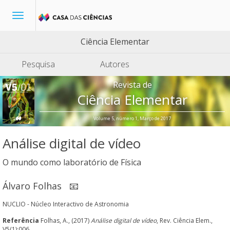
Toggle
navigation
Ciência Elementar
Pesquisa
Autores
Revista de
Ciência Elementar
Volume 5, número 1, Março de 2017
Análise digital de vídeo
O mundo como laboratório de Física
Álvaro Folhas
📧
NUCLIO - Núcleo Interactivo de Astronomia
Referência
Folhas, A., (2017)
Análise digital de vídeo
, Rev. Ciência Elem.,
V5(1):006