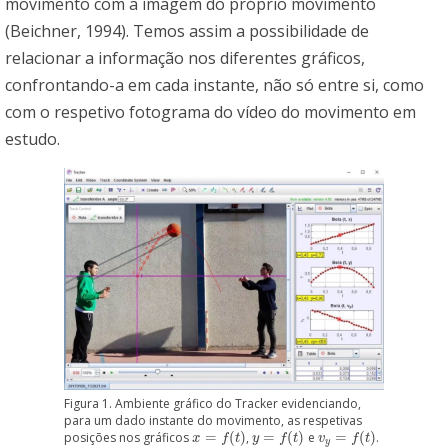
movimento com a imagem do próprio movimento
(Beichner, 1994). Temos assim a possibilidade de
relacionar a informação nos diferentes gráficos,
confrontando-a em cada instante, não só entre si, como
com o respetivo fotograma do vídeo do movimento em
estudo.
Figura 1. Ambiente gráfico do Tracker evidenciando,
para um dado instante do movimento, as respetivas
posições nos gráficos
=
(
)
,
=
(
)
e
=
(
)
.
x
=
f
(
t
)
y
=
f
(
t
)
v
y
=
f
(
t
)
x
f
t
y
f
t
v
f
t
y