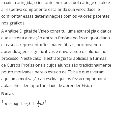
máxima atingida, o instante em que a bola atinge o solo e
a respetiva componente escalar da sua velocidade, e
confrontar essas determinações com os valores patentes
nos gráficos.
A Análise Digital de Vídeo constitui uma estratégia didática
que estreita a relação entre o fenómeno físico quotidiano
e as suas representações matemáticas, promovendo
aprendizagens significativas e envolvendo os alunos no
processo. Neste caso, a estratégia foi aplicada a turmas
de Cursos Profissionais cujos alunos são tradicionalmente
pouco motivadas para o estudo da Física e que tiveram
aqui uma motivação acrescida que os fez acompanhar a
aula e lhes deu oportunidade de aprender Física.
Notas
1
1
2
=
+
+
y
=
y
0
+
v
0
t
+
1
2
a
t
2
y
y
v
t
a
t
0
0
2