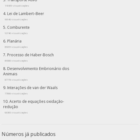
118459 visualizações
Lei de Lambert–Beer
96940 visualizações
Comburente
93746 visualizações
Planária
89699 visualizações
Processo de Haber-Bosch
89000 visualizações
Desenvolvimento Embrionário dos
Animais
87778 visualizações
Interações de van der Waals
77806 visualizações
Acerto de equações oxidação-
redução
66385 visualizações
Números já publicados