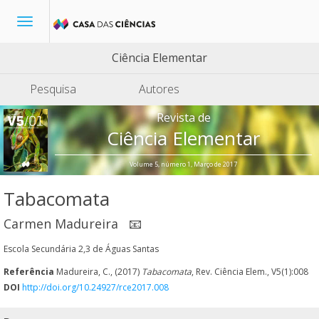
Toggle
navigation
Ciência Elementar
Pesquisa
Autores
Revista de
Ciência Elementar
Volume 5, número 1, Março de 2017
Tabacomata
Carmen Madureira
📧
Escola Secundária 2,3 de Águas Santas
Referência
Madureira, C., (2017)
Tabacomata
, Rev. Ciência Elem., V5(1):008
DOI
http://doi.org/10.24927/rce2017.008