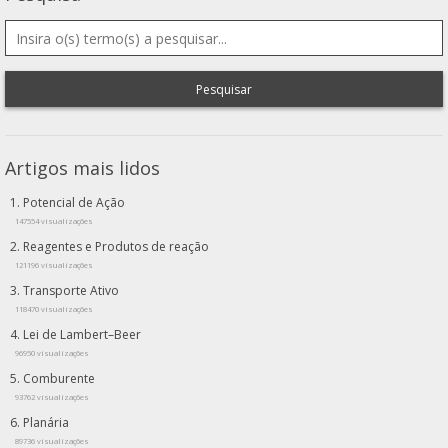
Pesquisar
Artigos mais lidos
Potencial de Ação
147554 visualizações
Reagentes e Produtos de reação
121196 visualizações
Transporte Ativo
118470 visualizações
Lei de Lambert–Beer
96950 visualizações
Comburente
93762 visualizações
Planária
89736 visualizações