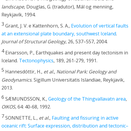
landscape
, Douglas, G. (tradutor), Mál og menning,
Reykjavík, 1994.
3
Grant, J. V. e Kattenhorn, S. A.,
Evolution of vertical faults
at an extensional plate boundary, southwest Iceland
.
Journal of Structural Geology
, 26, 537–557, 2004.
4
Einarsson, P., Earthquakes and present day tectonism in
Iceland.
Tectonophysics
, 189, 261-279, 1991.
5
Hannesdóttir, H.,
et al.
,
National Park: Geology and
Geodynamics
. Sigillum Universitatis Islandiae, Reykjavik,
2013.
6
SÆMUNDSSON, K.,
Geology of the Thingvallavatn area
,
OIKOS
, 64: 40-68, 1992.
7
SONNETTE, L.,
et al.
,
Faulting and fissuring in active
oceanic rift: Surface expression, distribution and tectonic–