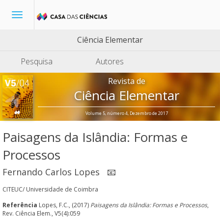
Toggle
navigation
Ciência Elementar
Pesquisa
Autores
Revista de
Ciência Elementar
Volume 5, número 4, Dezembro de 2017
Paisagens da Islândia: Formas e
Processos
Fernando Carlos Lopes
📧
CITEUC/ Universidade de Coimbra
Referência
Lopes, F.C., (2017)
Paisagens da Islândia: Formas e Processos
,
Rev. Ciência Elem., V5(4):059