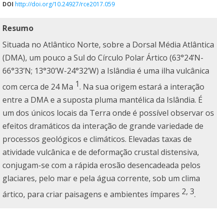
DOI
http://doi.org/10.24927/rce2017.059
Resumo
Situada no Atlântico Norte, sobre a Dorsal Média Atlântica
(DMA), um pouco a Sul do Círculo Polar Ártico (63°24’N-
66°33’N; 13°30’W-24°32’W) a Islândia é uma ilha vulcânica
1
com cerca de 24 Ma
. Na sua origem estará a interação
entre a DMA e a suposta pluma mantélica da Islândia. É
um dos únicos locais da Terra onde é possível observar os
efeitos dramáticos da interação de grande variedade de
processos geológicos e climáticos. Elevadas taxas de
atividade vulcânica e de deformação crustal distensiva,
conjugam-se com a rápida erosão desencadeada pelos
glaciares, pelo mar e pela água corrente, sob um clima
2, 3
ártico, para criar paisagens e ambientes ímpares
.