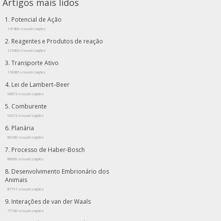
Artigos mais lidos
Potencial de Ação
147460 visualizações
Reagentes e Produtos de reação
121062 visualizações
Transporte Ativo
118385 visualizações
Lei de Lambert–Beer
96873 visualizações
Comburente
93572 visualizações
Planária
89320 visualizações
Processo de Haber-Bosch
88909 visualizações
Desenvolvimento Embrionário dos
Animais
87711 visualizações
Interações de van der Waals
77726 visualizações