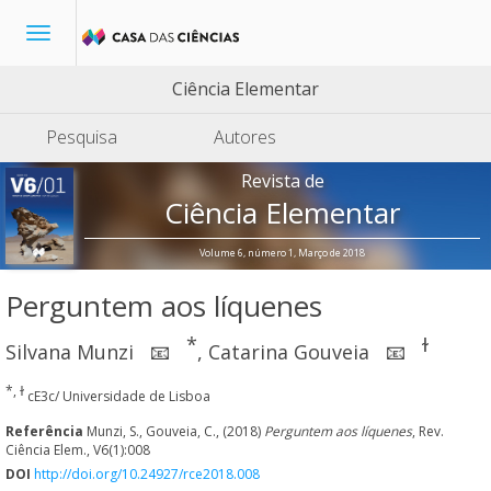
Toggle
navigation
Ciência Elementar
Pesquisa
Autores
Revista de
Ciência Elementar
Volume 6, número 1, Março de 2018
Perguntem aos líquenes
*
ɫ
Silvana Munzi
,
Catarina Gouveia
📧
📧
*, ɫ
cE3c/ Universidade de Lisboa
Referência
Munzi, S., Gouveia, C., (2018)
Perguntem aos líquenes
, Rev.
Ciência Elem., V6(1):008
DOI
http://doi.org/10.24927/rce2018.008