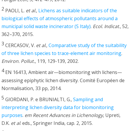
2
PAOLI, L.
et al
.,
Lichens as suitable indicators of the
biological effects of atmospheric pollutants around a
municipal solid waste incinerator (S Italy)
.
Ecol. Indicat
., 52,
362–370, 2015.
3
CERCASOV, V.
et al
.,
Comparative study of the suitability
of three lichen species to trace-element air monitoring
.
Environ. Pollut.
, 119, 129-139, 2002.
4
EN 16413, Ambient air—biomonitoring with lichens—
assessing epiphytic lichen diversity. Comité Européen de
Normalisation, 33 pp, 2014.
5
GIORDANI, P. e BRUNIALTI, G.,
Sampling and
interpreting lichen diversity data for biomonitoring
purposes
.
em Recent Advances in Lichenology
, Upreti,
D.K.
et al
. eds., Springer India, cap. 2, 2015.