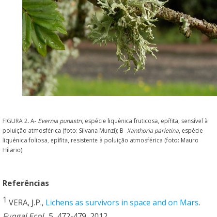
FIGURA 2. A-
Evernia punastri
, espécie liquénica fruticosa, epífita, sensível à
poluição atmosférica (foto: Silvana Munzi); B-
Xanthoria parietina
, espécie
liquénica foliosa, epífita, resistente à poluição atmosférica (foto: Mauro
Hílario).
Referências
1
VERA, J.P.,
Lichens as survivors in space and on Mars
.
Fungal Ecol
., 5, 472-479, 2012.