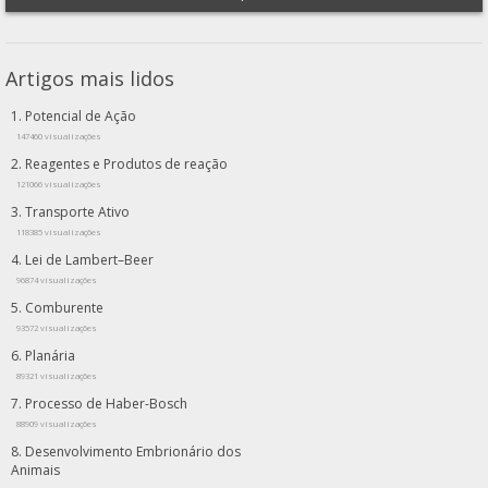
Artigos mais lidos
Potencial de Ação
147460 visualizações
Reagentes e Produtos de reação
121066 visualizações
Transporte Ativo
118385 visualizações
Lei de Lambert–Beer
96874 visualizações
Comburente
93572 visualizações
Planária
89321 visualizações
Processo de Haber-Bosch
88909 visualizações
Desenvolvimento Embrionário dos
Animais