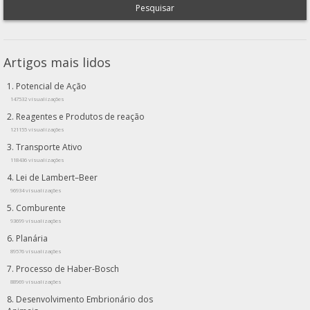
Pesquisar
Artigos mais lidos
Potencial de Ação
147532 visualizações
Reagentes e Produtos de reação
121155 visualizações
Transporte Ativo
118436 visualizações
Lei de Lambert–Beer
96934 visualizações
Comburente
93699 visualizações
Planária
89576 visualizações
Processo de Haber-Bosch
88969 visualizações
Desenvolvimento Embrionário dos