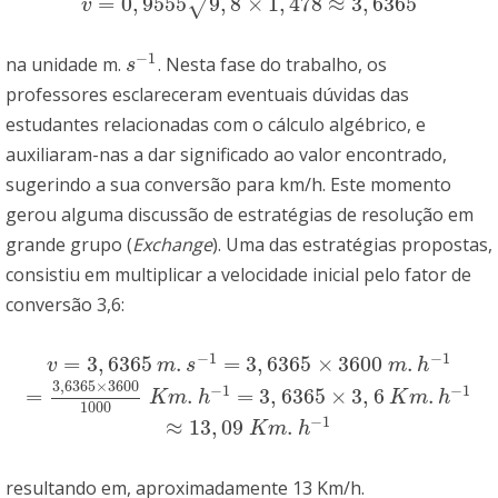
=
0
,
9555
9
,
8
×
1
,
478
≈
3
,
6365
√
v
=
0
,
9555
9
,
8
×
1
,
478
≈
3
,
6365
v
−
1
na unidade m.
. Nesta fase do trabalho, os
s
−
1
s
professores esclareceram eventuais dúvidas das
estudantes relacionadas com o cálculo algébrico, e
auxiliaram-nas a dar significado ao valor encontrado,
sugerindo a sua conversão para km/h. Este momento
gerou alguma discussão de estratégias de resolução em
grande grupo (
Exchange
). Uma das estratégias propostas,
consistiu em multiplicar a velocidade inicial pelo fator de
conversão 3,6:
−
1
−
1
=
3
,
6365
.
=
3
,
6365
×
3600
.
v
=
3
,
6365
m
.
s
−
1
=
3
,
6365
×
3600
m
.
h
−
1
v
m
s
m
h
3
,
6365
×
3600
−
1
−
1
=
.
=
3
,
6365
×
3
,
6
.
=
3
,
6365
×
3600
1000
K
m
.
h
−
1
=
3
,
6365
×
3
,
6
K
m
.
h
−
1
K
m
h
K
m
h
1000
−
1
≈
13
,
09
.
≈
13
,
09
K
m
.
h
−
1
K
m
h
resultando em, aproximadamente 13 Km/h.