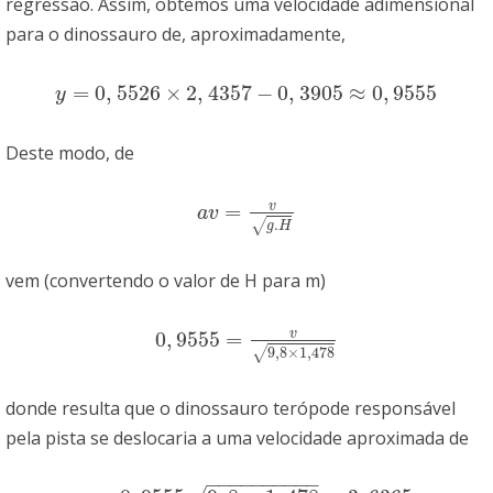
regressão. Assim, obtemos uma velocidade adimensional
para o dinossauro de, aproximadamente,
=
0
,
5526
×
2
,
4357
−
0
,
3905
≈
0
,
9555
y
=
0
,
5526
×
2
,
4357
−
0
,
3905
≈
0
,
9555
y
Deste modo, de
v
=
a
v
=
v
g
.
H
a
v
.
√
g
H
vem (convertendo o valor de H para m)
v
0
,
9555
=
0
,
9555
=
v
9
,
8
×
1
,
478
9
,
8
×
1
,
478
√
donde resulta que o dinossauro terópode responsável
pela pista se deslocaria a uma velocidade aproximada de
−
−
−
−
−
−
−
−
−
−