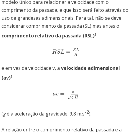
modelo único para relacionar a velocidade com o
comprimento da passada, e que isso será feito através do
uso de grandezas adimensionais. Para tal, não se deve
considerar comprimento da passada (SL) mas antes o
1
comprimento relativo da passada (RSL)
:
S
L
=
R
S
L
=
S
L
H
R
S
L
H
e em vez da velocidade v, a
velocidade adimensional
1
(av)
:
v
=
a
v
=
v
g
.
H
a
v
.
√
g
H
-2
(
g
é a aceleração da gravidade: 9,8 m.s
).
A relação entre o comprimento relativo da passada e a