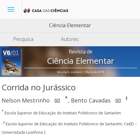
Toggle
navigation
Ciência Elementar
Pesquisa
Autores
Revista de
Ciência Elementar
Volume 6, número 1, Março de 2018
Corrida no Jurássico
*
ɫ
Nelson Mestrinho
,
Bento Cavadas
📧
📧
*
Escola Superior de Educação do Instituto Politécnico de Santarém
, ɫ
Escola Superior de Educação do Instituto Politécnico de Santarém; CeiED –
Universidade Lusófona |