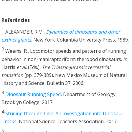
Referências
1
ALEXANDER, R.M.,
Dynamics of dinosaurs and other
extinct giants
. New York: Columbia University Press, 1989.
2
Weems, R., Locomotor speeds and patterns of running
behavior in non-maniraptoriform theropod dinosaurs.
in
Harris
et al
. (Eds.),
The Triassic-Jurassic terrestrial
transition
(pp. 379-389). New Mexico Museum of Natural
History and Science, Bulletin 37, 2006.
3
Dinosaur Running Speed
, Department of Geology,
Brooklyn College, 2017.
4
Striding through time: An Investigation into Dinosaur
Tracks
, National Science Teachers Association, 2017.
5