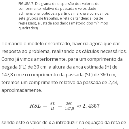
FIGURA 7. Diagrama de dispersão dos valores do
comprimento relativo da passada e velocidade
adimensional obtidos a partir da marcha e corrida nos
sete grupos de trabalho, e reta de tendência (ou de
regressão), ajustada aos dados (método dos mínimos
quadrados).
Tomando o modelo encontrado, haveria agora que dar
resposta ao problema, realizando os cálculos necessários.
Como já vimos anteriormente, para um comprimento da
pegada (FL) de 30 cm, a altura da anca estimada (H) de
147,8 cm e o comprimento da passada (SL) de 360 cm,
teremos um comprimento relativo da passada de 2,44,
aproximadamente.
360
S
L
=
=
≈
2
,
4357
R
S
L
=
S
L
H
=
360
147
,
8
≈
2
,
4357
R
S
L
147
,
8
H
sendo este o valor de x a introduzir na equação da reta de