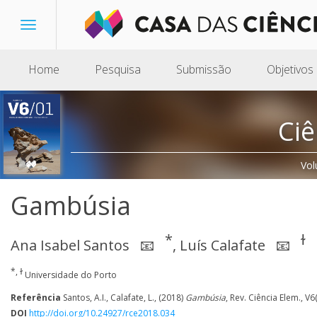
Toggle
navigation
Home
Pesquisa
Submissão
Objetivos
Ciê
Vol
Gambúsia
*
ɫ
Ana Isabel Santos
,
Luís Calafate
📧
📧
*, ɫ
Universidade do Porto
Referência
Santos, A.I., Calafate, L., (2018)
Gambúsia
, Rev. Ciência Elem., V6
DOI
http://doi.org/10.24927/rce2018.034