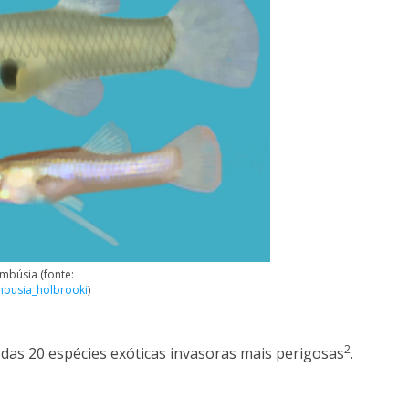
mbúsia (fonte:
ambusia_holbrooki
)
2
as 20 espécies exóticas invasoras mais perigosas
.