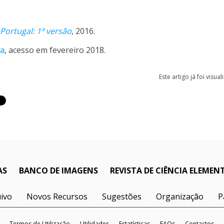
 Portugal: 1ª versão
, 2016.
ia
, acesso em fevereiro 2018.
Este artigo já foi visua
AS
BANCO DE IMAGENS
REVISTA DE CIÊNCIA ELEMEN
ivo
Novos Recursos
Sugestões
Organização
P
Termos de Utilização
Utilidades
Estatísticas
FAQs
Contactos