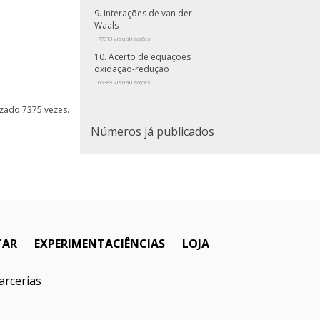
Interações de van der
Waals
77813 visualizações
Acerto de equações
oxidação-redução
66389 visualizações
lizado 7375 vezes.
Números já publicados
TAR
EXPERIMENTACIÊNCIAS
LOJA
arcerias