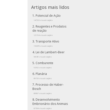
Artigos mais lidos
Potencial de Ação
147553 visualizações
Reagentes e Produtos
de reação
121194 visualizações
Transporte Ativo
118470 visualizações
Lei de Lambert–Beer
96949 visualizações
Comburente
93762 visualizações
Planária
89733 visualizações
Processo de Haber-
Bosch
89007 visualizações
Desenvolvimento
Embrionário dos Animais
87784 visualizações