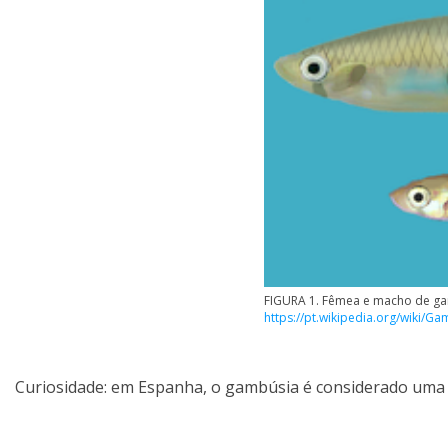
FIGURA 1. Fêmea e macho de ga
https://pt.wikipedia.org/wiki/G
Curiosidade: em Espanha, o gambúsia é considerado uma d