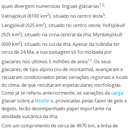
1,2
quais divergem numerosas línguas glaciarias
:
2
5
Vatnajökull (8100 km
), situado no centro leste
;
2
Langjökull (925 km
), situado no centro oeste; Hofsjökull
2
(925 km
), situado na zona central da ilha; Myrdalsjökull
2
(600 km
), situado no sul da ilha. Apesar da Islândia ter
cerca de 24 Ma, a sua paisagem só foi moldada por
11
glaciares nos últimos 5 milhões de anos
. Os seus
glaciares, de tipo alpino (ou de montanha), avançaram e
recuaram condicionados pelas variações regionais e locais
do clima, de que resultaram espetaculares morfologias.
Como já se referiu anteriormente, as variações da
carga
glaciar sobre a
litosfera
, provocadas pelas fases de gelo e
degelo, terão desempenhado papel importante na
atividade vulcânica da ilha.
Com um comprimento de cerca de 4970 km, a linha de