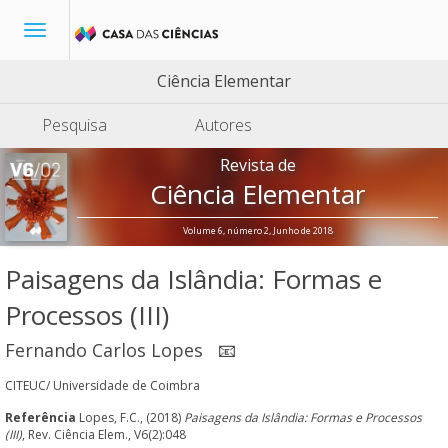
Toggle
navigation
Ciência Elementar
Pesquisa
Autores
Revista de
Ciência Elementar
Volume 6, número 2, Junho de 2018
Paisagens da Islândia: Formas e
Processos (III)
Fernando Carlos Lopes
📧
CITEUC/ Universidade de Coimbra
Referência
Lopes, F.C., (2018)
Paisagens da Islândia: Formas e Processos
(III)
, Rev. Ciência Elem., V6(2):048