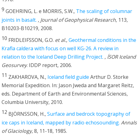
9
GOEHRING, L. e MORRIS, S.W.,
The scaling of columnar
joints in basalt.
,
Journal of Geophysical Research
, 113,
B10203-B10219, 2008.
10
FRIDLEIFSSON, G.O.
et al.
,
Geothermal conditions in the
Krafla caldera with focus on well KG-26. A review in
relation to the Iceland Deep Drilling Project.
,
ÍSOR Iceland
Geosurvey
. IDDP report, 2006.
11
ZAKHAROVA, N.,
Iceland field guide
Arthur D. Storke
Memorial Expedition. In: Jason Jweda and Margaret Reitz,
eds. Department of Earth and Environmental Sciences,
Columbia University, 2010.
12
BJÖRNSSON, H.,
Surface and bedrock topography of
ice caps in Iceland, mapped by radio echosounding.
Annals
of Glaciology
, 8, 11-18, 1985.