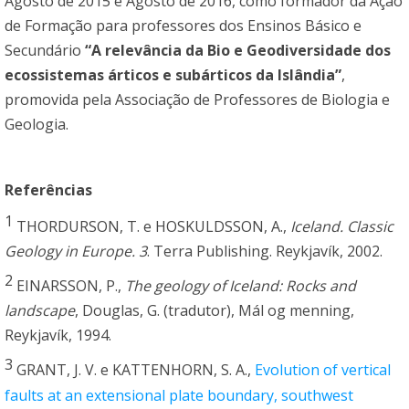
Agosto de 2015 e Agosto de 2016, como formador da Ação
de Formação para professores dos Ensinos Básico e
Secundário
“A relevância da Bio e Geodiversidade dos
ecossistemas árticos e subárticos da Islândia”
,
promovida pela Associação de Professores de Biologia e
Geologia.
Referências
1
THORDURSON, T. e HOSKULDSSON, A.,
Iceland. Classic
Geology in Europe. 3
. Terra Publishing. Reykjavík, 2002.
2
EINARSSON, P.,
The geology of Iceland: Rocks and
landscape
, Douglas, G. (tradutor), Mál og menning,
Reykjavík, 1994.
3
GRANT, J. V. e KATTENHORN, S. A.,
Evolution of vertical
faults at an extensional plate boundary, southwest