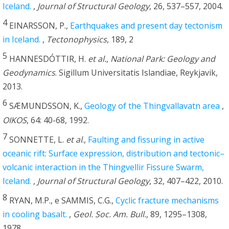
Iceland.
,
Journal of Structural Geology
, 26, 537–557, 2004.
4
EINARSSON, P.,
Earthquakes and present day tectonism
in Iceland.
,
Tectonophysics
, 189, 2
5
HANNESDÓTTIR, H.
et al.
,
National Park: Geology and
Geodynamics
. Sigillum Universitatis Islandiae, Reykjavik,
2013.
6
SÆMUNDSSON, K.,
Geology of the Thingvallavatn area
,
OIKOS
, 64: 40-68, 1992.
7
SONNETTE, L.
et al
.,
Faulting and fissuring in active
oceanic rift: Surface expression, distribution and tectonic–
volcanic interaction in the Thingvellir Fissure Swarm,
Iceland.
,
Journal of Structural Geology
, 32, 407–422, 2010.
8
RYAN, M.P., e SAMMIS, C.G.,
Cyclic fracture mechanisms
in cooling basalt.
,
Geol. Soc. Am. Bull.
, 89, 1295–1308,
1978.