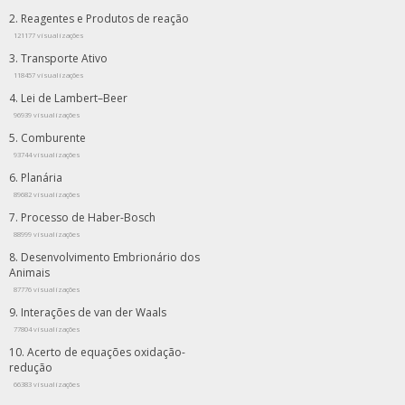
Reagentes e Produtos de reação
121177 visualizações
Transporte Ativo
118457 visualizações
Lei de Lambert–Beer
96939 visualizações
Comburente
93744 visualizações
Planária
89682 visualizações
Processo de Haber-Bosch
88999 visualizações
Desenvolvimento Embrionário dos
Animais
87776 visualizações
Interações de van der Waals
77804 visualizações
Acerto de equações oxidação-
redução
66383 visualizações