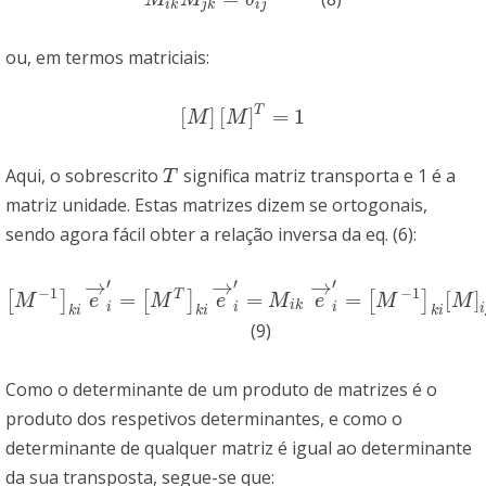
M
i
k
M
j
k
=
δ
i
j
M
M
δ
i
k
j
k
i
j
ou, em termos matriciais:
T
[
]
[
]
=
1
[
M
]
[
M
]
T
=
1
M
M
Aqui, o sobrescrito
significa matriz transporta e 1 é a
T
T
matriz unidade. Estas matrizes dizem se ortogonais,
sendo agora fácil obter a relação inversa da eq. (6):
→
→
→
′
′
′
−
1
−
1
=
=
=
[
]
T
[
]
[
]
[
]
[
M
−
1
]
k
i
e
→
i
′
=
[
M
T
]
k
i
e
→
i
′
=
M
i
k
e
→
i
′
=
[
M
−
1
]
k
i
[
M
]
i
j
e
→
j
=
e
→
k
M
e
M
e
M
e
M
M
i
k
i
i
i
i
k
i
k
i
k
i
(9)
Como o determinante de um produto de matrizes é o
produto dos respetivos determinantes, e como o
determinante de qualquer matriz é igual ao determinante
da sua transposta, segue-se que: