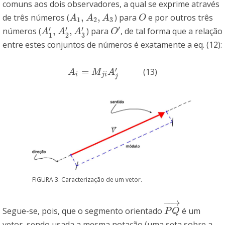
comuns aos dois observadores, a qual se exprime através
,
,
de três números (
) para
e por outros três
A
1
,
A
2
,
A
3
O
A
A
A
O
1
2
3
′
′
′
′
,
,
números (
) para
, de tal forma que a relação
A
1
′
,
A
2
′
,
A
3
′
O
′
A
A
A
O
3
1
2
entre estes conjuntos de números é exatamente a eq. (12):
′
=
(13)
A
i
=
M
j
i
A
j
′
A
M
A
i
j
i
j
FIGURA 3. Caracterização de um vetor.
−
−
→
Segue-se, pois, que o segmento orientado
é um
P
Q
→
P
Q
vetor, sendo usada a mesma notação (uma seta sobre a