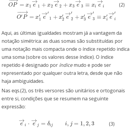
→
→
→
→
=
+
+
≡
(2)
O
P
→
=
x
1
e
→
1
+
x
2
e
→
2
+
x
3
e
→
3
≡
x
i
e
→
i
O
P
x
e
x
e
x
e
x
e
1
1
2
2
3
3
i
i
−
−
→
→
→
→
→
′
′
′
′
′
′
′
′
′
=
+
+
≡
O
′
P
→
=
x
1
′
e
→
′
1
+
x
2
′
e
→
2
′
+
x
3
′
e
→
3
′
≡
x
i
′
e
→
i
′
O
P
x
e
x
e
x
e
x
e
1
2
3
3
1
2
i
i
Aqui, as últimas igualdades mostram já a vantagem da
notação simétrica: as duas somas são substituídas por
uma notação mais compacta onde o índice repetido indica
uma soma (sobre os valores desse índice). O índice
repetido é designado por
índice
mudo e pode ser
representado por qualquer outra letra, desde que não
haja ambiguidades.
Nas eqs.(2), os três versores são unitários e ortogonais
entre si, condições que se resumem na seguinte
expressão:
→
→
⋅
=
,
=
1
,
2
,
3
(3)
e
→
i
⋅
e
→
j
=
δ
i
j
i
,
j
=
1
,
2
,
3
e
e
δ
i
j
i
j
i
j