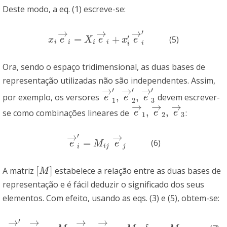
Deste modo, a eq. (1) escreve-se:
→
→
→
′
′
=
+
(5)
x
i
e
→
i
=
X
i
e
→
i
+
x
i
′
e
→
i
′
x
e
X
e
x
e
i
i
i
i
i
i
Ora, sendo o espaço tridimensional, as duas bases de
representação utilizadas não são independentes. Assim,
→
→
→
′
′
′
,
,
por exemplo, os versores
devem escrever-
e
→
1
′
,
e
→
2
′
,
e
→
3
′
e
e
e
1
2
3
→
→
→
,
,
se como combinações lineares de
:
e
→
1
,
e
→
2
,
e
→
3
e
e
e
1
2
3
→
→
′
=
(6)
e
→
i
′
=
M
i
j
e
→
j
e
M
e
i
j
j
i
[
]
A matriz
estabelece a relação entre as duas bases de
[
M
]
M
representação e é fácil deduzir o significado dos seus
elementos. Com efeito, usando as eqs. (3) e (5), obtem-se:
→
→
→
→
′