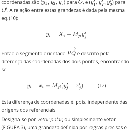
′
′
′
,
,
,
,
coordenadas são (
) para
, e (
) para
y
1
,
y
2
,
y
3
O
y
1
′
,
y
2
′
,
y
3
′
y
y
y
O
y
y
y
1
2
3
3
1
2
′
. A relação entre estas grandezas é dada pela mesma
O
′
O
eq. (10):
′
=
+
y
i
=
X
i
+
M
j
i
y
j
′
y
X
M
y
i
i
j
i
j
−
−
→
Então o segmento orientado
é descrito pela
P
Q
→
P
Q
diferença das coordenadas dos dois pontos, encontrando-
se:
′
′
−
=
(
−
)
(12)
y
i
−
x
i
=
M
j
i
(
y
j
′
−
x
j
′
)
y
x
M
y
x
i
i
j
i
j
j
Esta diferença de coordenadas é, pois, independente das
origens dos referenciais.
Designa-se por
vetor polar
, ou simplesmente vetor
(FIGURA 3), uma grandeza definida por regras precisas e