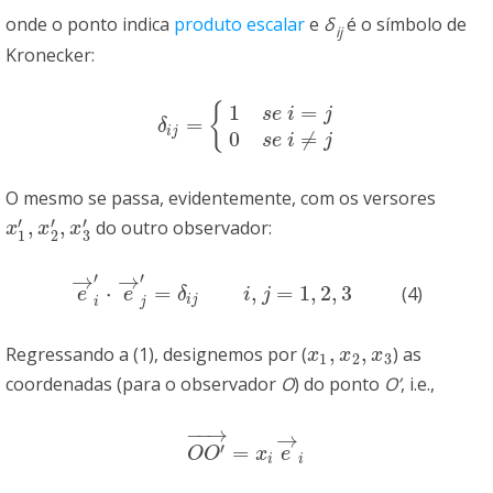
onde o ponto indica
produto escalar
e
δ
é o símbolo de
i
j
Kronecker:
1
=
{
s
e
i
j
=
δ
i
j
=
{
1
s
e
i
=
j
0
s
e
i
≠
j
δ
i
j
0
≠
s
e
i
j
O mesmo se passa, evidentemente, com os versores
′
′
′
,
,
do outro observador:
x
1
′
,
x
2
′
,
x
3
′
x
x
x
3
1
2
→
→
′
′
⋅
=
,
=
1
,
2
,
3
(4)
e
→
i
′
⋅
e
→
j
′
=
δ
i
j
i
,
j
=
1
,
2
,
3
e
e
δ
i
j
i
j
i
j
,
,
Regressando a (1), designemos por (
) as
x
1
,
x
2
,
x
3
x
x
x
1
2
3
coordenadas (para o observador
O
) do ponto
O’
, i.e.,
−
−
→
→
′
=
O
O
′
→
=
x
i
e
→
i
O
O
x
e
i
i