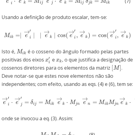
⋅
=
⋅
=
=
(7)
e
→
i
′
⋅
e
→
k
=
M
i
j
e
→
j
⋅
e
→
k
=
M
i
j
δ
j
k
=
M
i
k
e
e
M
e
e
M
δ
M
k
i
j
j
k
i
j
j
k
i
k
i
Usando a definição de produto escalar, tem-se:
→
→
→
→
→
→
′
′
′
=
∣
∣
∣
∣
cos
(
,
)
=
cos
(
,
)
M
i
k
=∣
e
→
i
′
∣
∣
e
→
k
∣
cos
(
e
→
i
′
,
e
→
k
)
=
cos
(
e
→
i
′
,
e
→
k
)
M
e
e
e
e
e
e
i
k
k
k
k
i
i
i
Isto é,
é o cosseno do ângulo formado pelas partes
M
i
k
M
i
k
′
positivas dos eixos
e
, o que justifica a designação de
x
i
′
x
k
x
x
k
i
[
]
cossenos diretores para os elementos da matriz
.
[
M
]
M
Deve notar-se que estes nove elementos não são
independentes; com efeito, usando as eqs. (4) e (6), tem se:
→
→
→
→
→
′
′
⋅
=
=
⋅
=
⋅
e
→
i
′
⋅
e
→
j
′
=
δ
i
j
=
M
i
k
e
→
k
⋅
M
j
n
e
→
n
=
M
i
k
M
j
n
e
→
k
⋅
e
→
n
=
M
i
k
M
e
e
δ
M
e
M
e
M
M
e
i
j
i
k
k
j
n
n
i
k
j
n
k
i
j
onde se invocou a eq. (3). Assim:
=
(8)