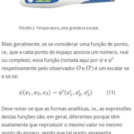
FIGURA 2. Temperatura, uma grandeza escalar.
Mais geralmente, se se considerar uma função de ponto,
i.e., que a cada ponto do espaço associa um número, real
′
ou complexo, essa função (notada aqui por
e
ψ
ψ
′
ψ
ψ
′
respetivamente pelo observador
e
) é um escalar se
O
O
′
O
O
e só se:
′
′
′
′
(
,
,
)
=
(
,
,
)
(11)
ψ
(
x
1
,
x
2
,
x
3
)
=
ψ
′
(
x
1
′
,
x
2
′
,
x
3
′
)
ψ
x
x
x
ψ
x
x
x
1
2
3
3
1
2
Deve notar-se que as formas analíticas, i.e., as expressões
destas funções são, em geral, diferentes porque têm
exatamente que reproduzir o mesmo valor no mesmo
ponto do espaço, sendo que tal ponto apresenta