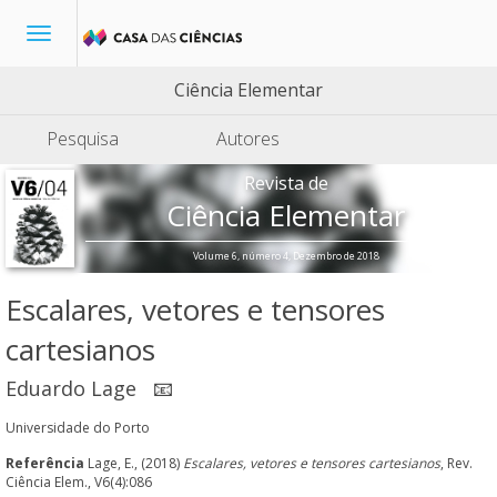
Toggle
navigation
Ciência Elementar
Pesquisa
Autores
Revista de
Ciência Elementar
Volume 6, número 4, Dezembro de 2018
Escalares, vetores e tensores
cartesianos
Eduardo Lage
📧
Universidade do Porto
Referência
Lage, E., (2018)
Escalares, vetores e tensores cartesianos
, Rev.
Ciência Elem., V6(4):086