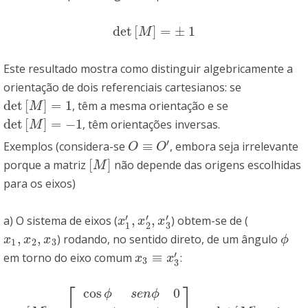
det
[
]
=
±
1
det
[
M
]
=
±
1
M
Este resultado mostra como distinguir algebricamente a
orientação de dois referenciais cartesianos: se
det
[
]
=
1
, têm a mesma orientação e se
det
[
M
]
=
1
M
det
[
]
=
−
1
, têm orientações inversas.
det
[
M
]
=
−
1
M
′
≡
Exemplos (considera-se
, embora seja irrelevante
O
≡
O
′
O
O
[
]
porque a matriz
não depende das origens escolhidas
[
M
]
M
para os eixos)
′
′
′
,
,
a) O sistema de eixos (
) obtem-se de (
x
1
′
,
x
2
′
,
x
3
′
x
x
x
3
1
2
,
,
) rodando, no sentido direto, de um ângulo
x
1
,
x
2
,
x
3
ϕ
x
x
x
ϕ
1
2
3
′
≡
em torno do eixo comum
:
x
3
≡
x
3
′
x
x
3
3
⎡
⎤
cos
0
ϕ
s
e
n
ϕ