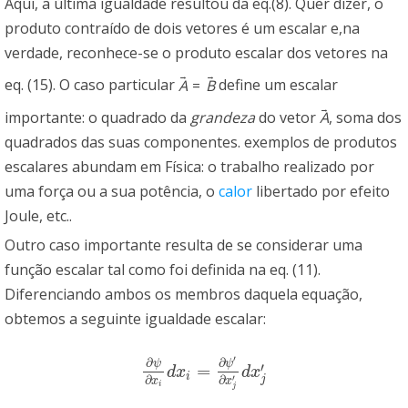
Aqui, a última igualdade resultou da eq.(8). Quer dizer, o
produto contraído de dois vetores é um escalar e,na
verdade, reconhece-se o produto escalar dos vetores na
→
→
eq. (15). O caso particular
A
=
B
define um escalar
→
importante: o quadrado da
grandeza
do vetor
A
, soma dos
quadrados das suas componentes. exemplos de produtos
escalares abundam em Física: o trabalho realizado por
uma força ou a sua potência, o
calor
libertado por efeito
Joule, etc..
Outro caso importante resulta de se considerar uma
função escalar tal como foi definida na eq. (11).
Diferenciando ambos os membros daquela equação,
obtemos a seguinte igualdade escalar:
′
∂
∂
ψ
ψ
′
=
∂
ψ
∂
x
i
d
x
i
=
∂
ψ
′
∂
x
j
′
d
x
j
′
d
x
d
x
i
′
∂
∂
j
x
x
i
j