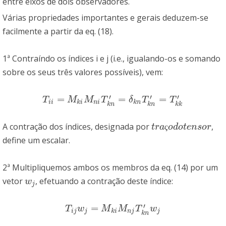
entre eixos de dois observadores.
Várias propriedades importantes e gerais deduzem-se
facilmente a partir da eq. (18).
1ª Contraíndo os índices i e j (i.e., igualando-os e somando
sobre os seus três valores possíveis), vem:
′
′
′
=
=
=
T
i
i
=
M
k
i
M
n
i
T
k
n
′
=
δ
k
n
T
k
n
′
=
T
k
k
′
T
M
M
T
δ
T
T
i
i
k
i
n
i
k
n
k
n
k
n
k
k
A contração dos índices, designada por
,
t
r
a
ç
o
d
o
t
e
n
s
o
r
t
r
a
ç
o
d
o
t
e
n
s
o
r
define um escalar.
2ª Multipliquemos ambos os membros da eq. (14) por um
vetor
, efetuando a contração deste índice:
w
j
w
j
′
=
T
i
j
w
j
=
M
k
i
M
n
j
T
k
n
′
w
j
T
w
M
M
T
w
i
j
j
k
i
n
j
j
k
n