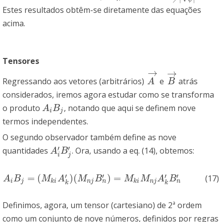
Estes resultados obtêm-se diretamente das equações
acima.
Tensores
→
→
Regressando aos vetores (arbitrários)
e
atrás
A
→
B
→
A
B
considerados, iremos agora estudar como se transforma
o produto
, notando que aqui se definem nove
A
i
B
j
A
B
i
j
termos independentes.
O segundo observador também define as nove
′
′
quantidades
. Ora, usando a eq. (14), obtemos:
A
i
′
B
j
′
A
B
i
j
′
′
′
′
=
(
)
(
)
=
(17)
A
i
B
j
=
(
M
k
i
A
k
′
)
(
M
n
j
B
n
′
)
=
M
k
i
M
n
j
A
k
′
B
n
′
A
B
M
A
M
B
M
M
A
B
n
n
i
j
k
i
n
j
k
i
n
j
k
k
Definimos, agora, um tensor (cartesiano) de 2ª ordem
como um conjunto de nove números, definidos por regras