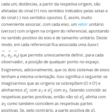
cada um, distâncias, a partir da respetiva origem, são
afetadas do sinal (+) nos sentidos indicados pelas setas e
do sinal (-) nos sentidos opostos. É, assim, muito
conveniente associar, com cada eixo, um
vetor
unitário
(versor) com origem na origem do referencial, apontando
no sentido positivo do eixo e de tamanho unitário. Deste
modo, em cada referencial fica associada uma
base
(
→
→
→
e
,
e
,
e
) que permite univocamente definir, para cada
1
2
3
observador, a posição de qualquer ponto no espaço.
Exigiremos, adicionalmente, que os dois sistemas de eixos
tenham a mesma orientação. Isso significa o seguinte: se
imaginarmos que as origens se sobrepõem (O ≡ O’) e
′
′
alinharmos
com
e
com
, fazendo coincidir as
x
1
′
x
1
x
2
′
x
2
x
x
x
x
1
2
1
2
′
respetivas partes positivas, então não só
alinha com
x
3
′
x
3
como também coincidem as respetivas partes
x
3
x
3
′
positivas. Se, pelo contrário, a parte positiva de
x
3
′
x