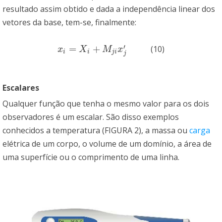
resultado assim obtido e dada a independência linear dos
vetores da base, tem-se, finalmente:
′
=
+
(10)
x
i
=
X
i
+
M
j
i
x
j
′
x
X
M
x
i
i
j
i
j
Escalares
Qualquer função que tenha o mesmo valor para os dois
observadores é um escalar. São disso exemplos
conhecidos a temperatura (FIGURA 2), a massa ou
carga
elétrica de um corpo, o volume de um domínio, a área de
uma superfície ou o comprimento de uma linha.