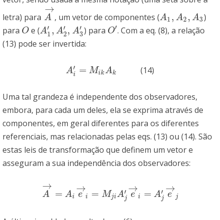
→
,
,
letra) para
, um vetor de componentes (
)
A
→
A
1
,
A
2
,
A
3
A
A
A
A
1
2
3
′
′
′
′
,
,
para
e (
) para
. Com a eq. (8), a relação
O
A
1
′
,
A
2
′
,
A
3
′
O
′
O
A
A
A
O
3
1
2
(13) pode ser invertida:
′
=
(14)
A
i
′
=
M
i
k
A
k
A
M
A
i
k
k
i
Uma tal grandeza é independente dos observadores,
embora, para cada um deles, ela se exprima através de
componentes, em geral diferentes para os diferentes
referenciais, mas relacionadas pelas eqs. (13) ou (14). São
estas leis de transformação que definem um vetor e
asseguram a sua independência dos observadores:
→
→
→
→
′
′
=
=
=
A
→
=
A
i
e
→
i
=
M
j
i
A
j
′
e
→
i
=
A
j
′
e
→
j
A
A
e
M
A
e
A
e
i
i
j
i
i
j
j
j