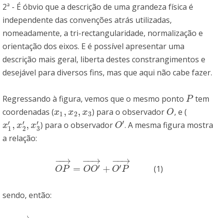
2ª - É óbvio que a descrição de uma grandeza física é
independente das convenções atrás utilizadas,
nomeadamente, a tri-rectangularidade, normalização e
orientação dos eixos. E é possível apresentar uma
descrição mais geral, liberta destes constrangimentos e
desejável para diversos fins, mas que aqui não cabe fazer.
Regressando à figura, vemos que o mesmo ponto
tem
P
P
,
,
coordenadas (
) para o observador
, e (
x
1
,
x
2
,
x
3
O
x
x
x
O
1
2
3
′
′
′
′
,
,
) para o observador
. A mesma figura mostra
x
1
′
,
x
2
′
,
x
3
′
O
′
x
x
x
O
3
1
2
a relação:
−
−
→
−
−
→
−
−
→
′
′
=
+
(1)
O
P
→
=
O
O
′
→
+
O
′
P
→
O
P
O
O
O
P
sendo, então:
−
−
→