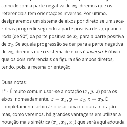
3
coincide com a parte negativa de
, diremos que os
x
3
x
3
referenciais têm orientações inversas. Por último,
designaremos um sistema de eixos por direto se um saca-
rolhas progredir segundo a parte positiva de
quando
x
3
x
3
roda (de 90°) da parte positiva de
para a parte positiva
x
1
x
1
de
. Se aquela progressão se der para a parte negativa
x
2
x
2
de
, diremos que o sistema de eixos é
inverso
. É óbvio
x
3
x
3
que os dois referenciais da figura são ambos diretos,
tendo, pois, a mesma orientação.
Duas notas:
,
,
1ª - É muito comum usar-se a notação (
) para os
x
,
y
,
z
x
y
z
≡
,
≡
,
≡
eixos, nomeadamente,
. É
x
≡
x
1
,
y
≡
x
2
,
z
≡
x
3
x
x
y
x
z
x
1
2
3
completamente arbitrário usar uma ou outra notação
mas, como veremos, há grandes vantagens em utilizar a
,
,
notação mais simétrica (
) que será aqui adotada.
x
1
,
x
2
,
x
3
x
x
x
1
2
3