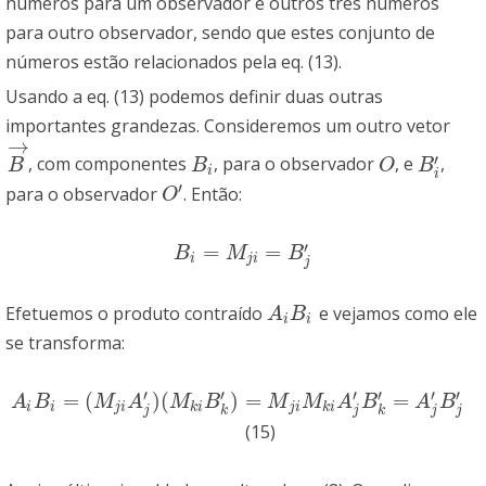
números para um observador e outros três números
para outro observador, sendo que estes conjunto de
números estão relacionados pela eq. (13).
Usando a eq. (13) podemos definir duas outras
importantes grandezas. Consideremos um outro vetor
→
′
, com componentes
, para o observador
, e
,
B
→
B
i
O
B
i
′
B
B
O
B
i
i
′
para o observador
. Então:
O
′
O
′
=
=
B
i
=
M
j
i
=
B
j
′
B
M
B
i
j
i
j
Efetuemos o produto contraído
e vejamos como ele
A
i
B
i
A
B
i
i
se transforma:
′
′
′
′
′
′
=
(
)
(
)
=
=
A
i
B
i
=
(
M
j
i
A
j
′
)
(
M
k
i
B
k
′
)
=
M
j
i
M
k
i
A
j
′
B
k
′
=
A
j
′
B
j
′
A
B
M
A
M
B
M
M
A
B
A
B
i
i
j
i
k
i
j
i
k
i
j
j
j
j
k
k
(15)