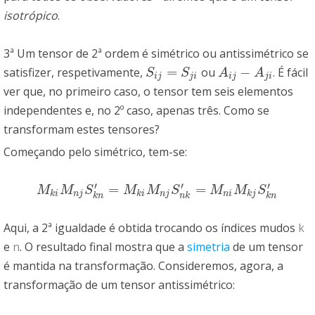
isotrópico
.
3ª Um tensor de 2ª ordem é simétrico ou antissimétrico se
=
−
satisfizer, respetivamente,
ou
. É fácil
S
i
j
=
S
j
i
A
i
j
−
A
j
i
S
S
A
A
i
j
j
i
i
j
j
i
ver que, no primeiro caso, o tensor tem seis elementos
independentes e, no 2º caso, apenas três. Como se
transformam estes tensores?
Começando pelo simétrico, tem-se:
′
′
′
=
=
M
k
i
M
n
j
S
k
n
′
=
M
k
i
M
n
j
S
n
k
′
=
M
n
i
M
k
j
S
k
n
′
M
M
S
M
M
S
M
M
S
k
i
n
j
k
i
n
j
n
i
k
j
k
n
n
k
k
n
Aqui, a 2ª igualdade é obtida trocando os índices mudos
k
e
n
. O resultado final mostra que a
simetria
de um tensor
é mantida na transformação. Consideremos, agora, a
transformação de um tensor antissimétrico: