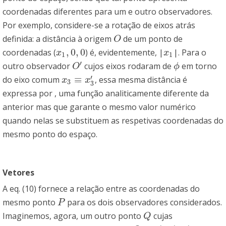
coordenadas diferentes para um e outro observadores.
Por exemplo, considere-se a rotação de eixos atrás
definida: a distância à origem
de um ponto de
O
O
,
0
,
0
coordenadas (
) é, evidentemente, |
|. Para o
x
1
,
0
,
0
x
1
x
x
1
1
′
outro observador
cujos eixos rodaram de
em torno
O
′
ϕ
O
ϕ
′
≡
do eixo comum
, essa mesma distância é
x
3
≡
x
3
′
x
x
3
3
expressa por
, uma função analiticamente diferente da
anterior mas que garante o mesmo valor numérico
quando nelas se substituem as respetivas coordenadas do
mesmo ponto do espaço.
Vetores
A eq. (10) fornece a relação entre as coordenadas do
mesmo ponto
para os dois observadores considerados.
P
P
Imaginemos, agora, um outro ponto
cujas
Q
Q