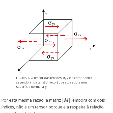
FIGURA 4. O tensor das tensões:
é a componente,
σ
y
x
σ
y
x
segundo
, da tensão (vetor) que atua sobre uma
x
x
superfície normal a
.
y
y
[
]
Por esta mesma razão, a matriz
, embora com dois
[
M
]
M
índices, não é um tensor porque ela respeita à relação