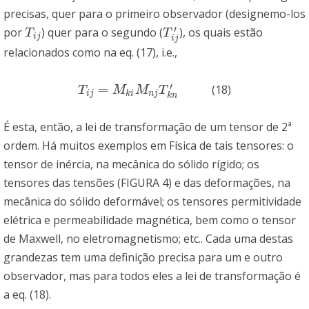
precisas, quer para o primeiro observador (designemo-los
′
por
) quer para o segundo (
), os quais estão
T
i
j
T
i
j
′
T
T
i
j
i
j
relacionados como na eq. (17), i.e.,
′
=
(18)
T
i
j
=
M
k
i
M
n
j
T
k
n
′
T
M
M
T
i
j
k
i
n
j
k
n
É esta, então, a lei de transformação de um tensor de 2ª
ordem. Há muitos exemplos em Física de tais tensores: o
tensor de inércia, na mecânica do sólido rígido; os
tensores das tensões (FIGURA 4) e das deformações, na
mecânica do sólido deformável; os tensores permitividade
elétrica e permeabilidade magnética, bem como o tensor
de Maxwell, no eletromagnetismo; etc.. Cada uma destas
grandezas tem uma definição precisa para um e outro
observador, mas para todos eles a lei de transformação é
a eq. (18).