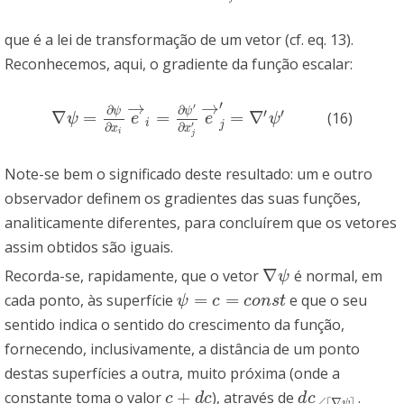
que é a lei de transformação de um vetor (cf. eq. 13).
Reconhecemos, aqui, o gradiente da função escalar:
→
→
′
′
∂
∂
ψ
ψ
′
′
∇
=
=
=
∇
(16)
∇
ψ
=
∂
ψ
∂
x
i
e
→
i
=
∂
ψ
′
∂
x
j
′
e
→
j
′
=
∇
′
ψ
′
ψ
e
e
ψ
i
′
j
∂
∂
x
x
i
j
Note-se bem o significado deste resultado: um e outro
observador definem os gradientes das suas funções,
analiticamente diferentes, para concluírem que os vetores
assim obtidos são iguais.
∇
Recorda-se, rapidamente, que o vetor
é normal, em
∇
ψ
ψ
=
=
cada ponto, às superfície
e que o seu
ψ
=
c
=
c
o
n
s
t
ψ
c
c
o
n
s
t
sentido indica o sentido do crescimento da função,
fornecendo, inclusivamente, a distância de um ponto
destas superfícies a outra, muito próxima (onde a
+
constante toma o valor
), através de
.
c
+
d
c
d
c
╱
⌈
∇
ψ
⌉
c
d
c
d
c
╱
⌈
∇
⌉
ψ