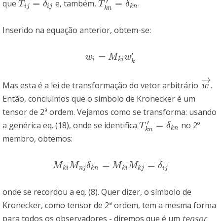
′
=
=
que
e, também,
.
T
i
j
=
δ
i
j
T
k
n
′
=
δ
k
n
T
δ
T
δ
i
j
i
j
k
n
k
n
Inserido na equação anterior, obtem-se:
′
=
w
i
=
M
k
i
w
k
′
w
M
w
i
k
i
k
→
Mas esta é a lei de transformação do vetor arbitrário
.
w
→
w
Então, concluímos que o símbolo de Kronecker é um
tensor de 2ª ordem. Vejamos como se transforma: usando
′
=
a genérica eq. (18), onde se identifica
no 2º
T
k
n
′
=
δ
k
n
T
δ
k
n
k
n
membro, obtemos:
=
=
M
k
i
M
n
j
δ
k
n
=
M
k
i
M
k
j
=
δ
i
j
M
M
δ
M
M
δ
k
i
n
j
k
n
k
i
k
j
i
j
onde se recordou a eq. (8). Quer dizer, o símbolo de
Kronecker, como tensor de 2ª ordem, tem a mesma forma
para todos os observadores - diremos que é um
tensor