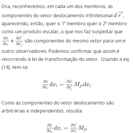
Ora, reconhecemos, em cada um dos membros, as
→
componentes do vetor deslocamento infinitesimal
,
d
r
→
d
r
aparecendo, então, quer o 1º membro quer o 2º membro
como um produto escalar, o que nos faz suspeitar que
′
∂
∂
ψ
ψ
e
são componentes do mesmo vetor para um e
∂
ψ
∂
x
i
∂
ψ
′
∂
x
j
′
′
∂
∂
x
x
i
j
outro observadores. Podemos confirmar que assim é
recorrendo à lei de transformação do vetor . Usando a eq.
(14), tem-se:
′
∂
∂
ψ
ψ
=
∂
ψ
∂
x
i
d
x
i
=
∂
ψ
′
∂
x
j
′
M
j
i
d
x
i
d
x
M
d
x
i
j
i
i
′
∂
∂
x
x
i
j
Como as componentes do vetor deslocamento são
arbitrárias e independentes, resulta:
′
∂
∂
ψ
ψ
=
∂
ψ
∂
x
i
d
x
i
=
∂
ψ
′
∂
x
j
′
M
j
i
d
x
M
i
j
i
′
∂
∂
x
x
i
j