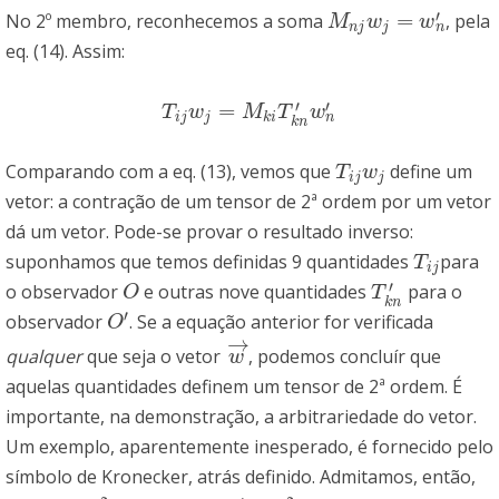
′
=
No 2º membro, reconhecemos a soma
, pela
M
n
j
w
j
=
w
n
′
M
w
w
n
n
j
j
eq. (14). Assim:
′
′
=
T
i
j
w
j
=
M
k
i
T
k
n
′
w
n
′
T
w
M
T
w
n
i
j
j
k
i
k
n
Comparando com a eq. (13), vemos que
define um
T
i
j
w
j
T
w
i
j
j
vetor: a contração de um tensor de 2ª ordem por um vetor
dá um vetor. Pode-se provar o resultado inverso:
suponhamos que temos definidas 9 quantidades
para
T
i
j
T
i
j
′
o observador
e outras nove quantidades
para o
O
T
k
n
′
O
T
k
n
′
observador
. Se a equação anterior for verificada
O
′
O
→
qualquer
que seja o vetor
, podemos concluír que
w
→
w
aquelas quantidades definem um tensor de 2ª ordem. É
importante, na demonstração, a arbitrariedade do vetor.
Um exemplo, aparentemente inesperado, é fornecido pelo
símbolo de Kronecker, atrás definido. Admitamos, então,