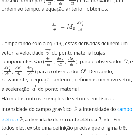
,
,
mesmo ponto por (
). Ora, derivando, em
d
x
1
′
d
t
,
d
x
2
′
d
t
,
d
x
3
′
d
t
d
t
d
t
d
t
ordem ao tempo, a equação anterior, obtemos:
′
d
x
d
x
=
j
d
x
i
d
t
=
M
j
i
d
x
j
′
d
t
i
M
j
i
d
t
d
t
Comparando com a eq. (13), estas derivadas definem um
→
vetor, a velocidade
do ponto material cujas
v
→
v
d
x
d
x
d
x
,
,
3
componentes são (
1
2
), para o observador
, e
d
x
1
d
t
,
d
x
2
d
t
,
d
x
3
d
t
O
O
d
t
d
t
d
t
′
′
′
d
x
d
x
d
x
′
,
,
3
(
1
2
) para o observador
. Derivando,
d
x
1
′
d
t
,
d
x
2
′
d
t
,
d
x
3
′
d
t
O
′
O
d
t
d
t
d
t
novamente, a equação anterior, definimos um novo vetor,
→
a aceleração
do ponto material.
a
→
a
Há muitos outros exemplos de vetores em Física: a
→
intensidade do campo gravítico
G
, a intensidade do
campo
→
→
elétrico
E
, a densidade de corrente elétrica
l
, etc.. Em
todos eles, existe uma definição precisa que origina três