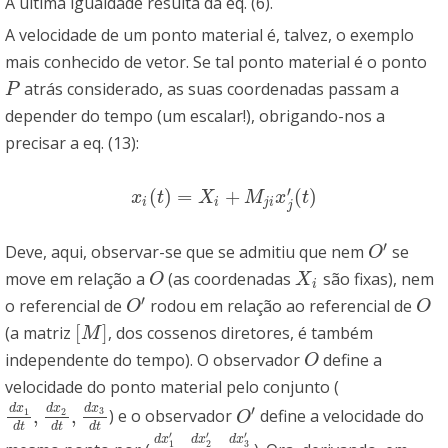
A última igualdade resulta da eq. (6).
A velocidade de um ponto material é, talvez, o exemplo
mais conhecido de vetor. Se tal ponto material é o ponto
atrás considerado, as suas coordenadas passam a
P
P
depender do tempo (um escalar!), obrigando-nos a
precisar a eq. (13):
′
(
)
=
+
(
)
x
i
(
t
)
=
X
i
+
M
j
i
x
j
′
(
t
)
x
t
X
M
x
t
i
i
j
i
j
′
Deve, aqui, observar-se que se admitiu que nem
se
O
′
O
move em relação a
(as coordenadas
são fixas), nem
O
X
i
O
X
i
′
o referencial de
rodou em relação ao referencial de
O
′
O
O
O
[
]
(a matriz
, dos cossenos diretores, é também
[
M
]
M
independente do tempo). O observador
define a
O
O
velocidade do ponto material pelo conjunto (
d
x
′
d
x
d
x
,
,
3
1
2
) e o observador
define a velocidade do
d
x
1
d
t
,
d
x
2
d
t
,
d
x
3
d
t
O
′
O
d
t
d
t
d
t
′
′
′
d
x
d
x
d
x
3
1
2