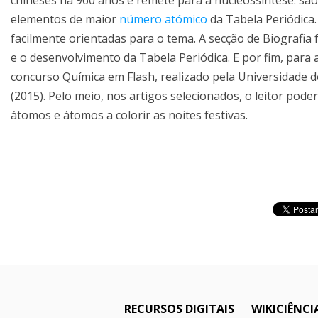
chineses há 960 anos e remete para a nucleossíntese: sã
elementos de maior
número atómico
da Tabela Periódica.
facilmente orientadas para o tema. A secção de Biografi
e o desenvolvimento da Tabela Periódica. E por fim, para
concurso Química em Flash, realizado pela Universidade 
(2015). Pelo meio, nos artigos selecionados, o leitor pod
átomos e átomos a colorir as noites festivas.
RECURSOS DIGITAIS
WIKICIÊNCI