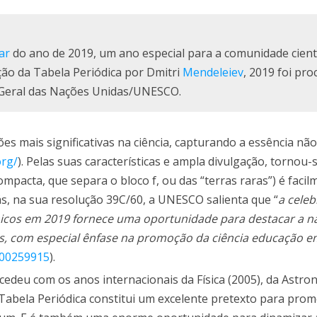
ar
do ano de 2019, um ano especial para a comunidade cientí
ão da Tabela Periódica por Dmitri
Mendeleiev
, 2019 foi pr
a Geral das Nações Unidas/UNESCO.
s mais significativas na ciência, capturando a essência não
org/
). Pelas suas características e ampla divulgação, torno
pacta, que separa o bloco f, ou das “terras raras”) é facil
ás, na sua resolução 39C/60, a UNESCO salienta que “
a cele
micos em 2019 fornece uma oportunidade para destacar a n
os, com especial ênfase na promoção da ciência educação e
000259915
).
cedeu com os anos internacionais da Física (2005), da Astro
a Tabela Periódica constitui um excelente pretexto para pro