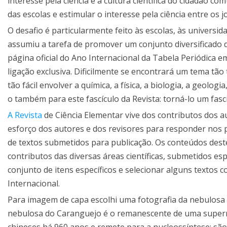
interesse pela ciência e a cultura científica do cidadão
das escolas e estimular o interesse pela ciência entre os 
O desafio é particularmente feito às escolas, às universid
assumiu a tarefa de promover um conjunto diversificado 
página oficial do Ano Internacional da Tabela Periódica 
ligação exclusiva. Dificilmente se encontrará um tema tão
tão fácil envolver a química, a física, a biologia, a geolog
o também para este fascículo da Revista: torná-lo um fasc
A Revista
de Ciência Elementar vive dos contributos dos a
esforço dos autores e dos revisores para responder nos p
de textos submetidos para publicação. Os conteúdos deste
contributos das diversas áreas científicas, submetidos e
conjunto de itens específicos e selecionar alguns textos
Internacional.
Para imagem de capa escolhi uma fotografia da nebulosa d
nebulosa do Caranguejo é o remanescente de uma supern