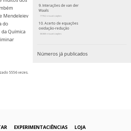
e muitos dos
Interações de van der
ambém
Waals
re Mendeleiev
77762 visualizações
a do
Acerto de equações
oxidação-redução
l da Química
66368 visualizações
riminar
Números já publicados
lizado 5556 vezes.
TAR
EXPERIMENTACIÊNCIAS
LOJA