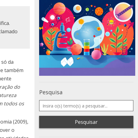
fica.
oclamado
 só da
u-se também
mente
bração do
Pesquisa
atureza
m todos os
nomia (2009),
Pesquisar
mover o