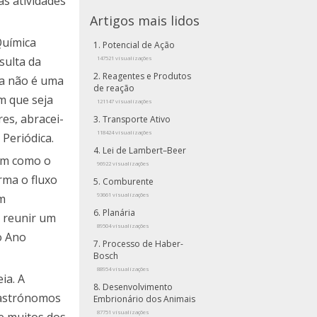
as atividades
Artigos mais lidos
Química
Potencial de Ação
sulta da
147521 visualizações
Reagentes e Produtos
ca não é uma
de reação
m que seja
121147 visualizações
res, abracei-
Transporte Ativo
118424 visualizações
 Periódica.
Lei de Lambert–Beer
bem como o
96922 visualizações
rma o fluxo
Comburente
om
93661 visualizações
Planária
l reunir um
89504 visualizações
o Ano
Processo de Haber-
Bosch
88954 visualizações
ia. A
Desenvolvimento
 astrónomos
Embrionário dos Animais
87751 visualizações