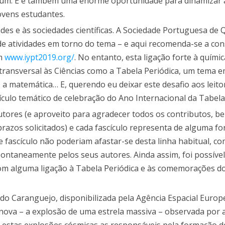
 comum. E é também uma enorme oportunidade para dinamizar 
jovens estudantes.
ades e às sociedades científicas. A Sociedade Portuguesa de 
de atividades em torno do tema – e aqui recomenda-se a con
em
www.iypt2019.org/
. No entanto, esta ligação forte à quími
 transversal às Ciências como a Tabela Periódica, um tema e
ia, a matemática… E, querendo eu deixar este desafio aos leito
ículo temático de celebração do Ano Internacional da Tabela
utores (e aproveito para agradecer todos os contributos, 
razos solicitados) e cada fascículo representa de alguma fo
 fascículo não poderiam afastar-se desta linha habitual, c
spontaneamente pelos seus autores. Ainda assim, foi possíve
 com alguma ligação à Tabela Periódica e às comemorações d
o Caranguejo, disponibilizada pela Agência Espacial Europe
ova – a explosão de uma estrela massiva – observada por