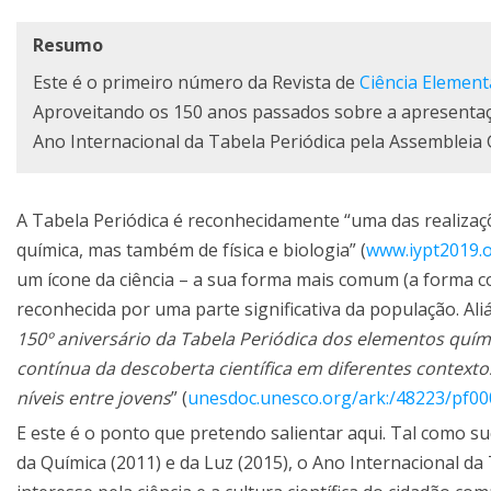
Resumo
Este é o primeiro número da Revista de
Ciência Element
Aproveitando os 150 anos passados sobre a apresentaç
Ano Internacional da Tabela Periódica pela Assemblei
A Tabela Periódica é reconhecidamente “uma das realizaçõe
química, mas também de física e biologia” (
www.iypt2019.
um ícone da ciência – a sua forma mais comum (a forma com
reconhecida por uma parte significativa da população. Ali
150º aniversário da Tabela Periódica dos elementos quí
contínua da descoberta científica em diferentes context
níveis entre jovens
” (
unesdoc.unesco.org/ark:/48223/pf0
E este é o ponto que pretendo salientar aqui. Tal como su
da Química (2011) e da Luz (2015), o Ano Internacional d