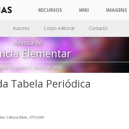
RECURSOS
WIKI
IMAGENS
Autores
Corpo editorial
Contacto
Revista de
ncia Elementar
ume 7, número 1, Março de 2019
da Tabela Periódica
 Rev. Ciência Elem., V7(1):001