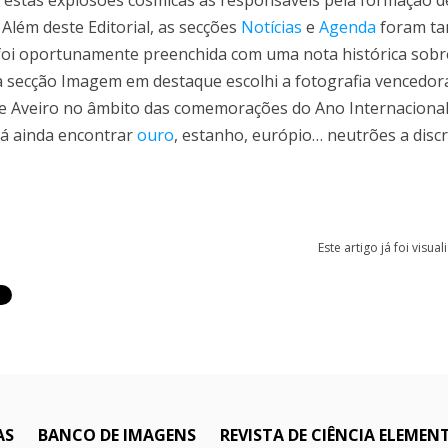
o estas explosões cósmicas as responsáveis pela formação d
 Além deste Editorial, as secções
Notícias
e
Agenda
foram t
a foi oportunamente preenchida com uma nota histórica sob
 a secção Imagem em destaque escolhi a fotografia vencedor
de Aveiro no âmbito das comemorações do Ano Internaciona
erá ainda encontrar
ouro
, estanho, európio… neutrões a disc
Este artigo já foi visua
AS
BANCO DE IMAGENS
REVISTA DE CIÊNCIA ELEMEN