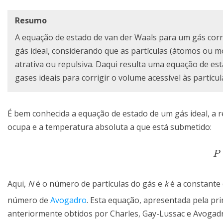
Resumo
A equação de estado de van der Waals para um gás corr
gás ideal, considerando que as partículas (átomos ou 
atrativa ou repulsiva. Daqui resulta uma equação de e
gases ideais para corrigir o volume acessível às partícul
É bem conhecida a equação de estado de um gás ideal, a 
ocupa e a temperatura absoluta a que está submetido:
P
=
P
Aqui,
N
é o número de partículas do gás e
k
é a constante
número de
Avogadro
. Esta equação, apresentada pela pr
anteriormente obtidos por Charles, Gay-Lussac e Avoga