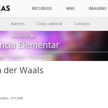
RECURSOS
WIKI
IMAGENS
Autores
Corpo editorial
Contacto
Revista de
ncia Elementar
ume 7, número 1, Março de 2019
n der Waals
ia Elem., V7(1):005