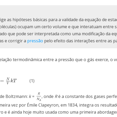
ige as hipóteses básicas para a validade da equação de est
moléculas) ocupam um certo volume e que interatuam entre s
stado que pode ser interpretada como uma modificação da e
as e corrigir a
pressão
pelo efeito das interações entre as pa
relação termodinâmica entre a pressão que o gás exerce, o 
N
=
(1)
N
V
k
T
k
T
V
R
 de Boltzmann:
k
=
, onde
R
é a constante dos gases perfe
N
A
imeira vez por Émile Clapeyron, em 1834, integra os resulta
dro e é ainda hoje muito usada como uma primeira abordag