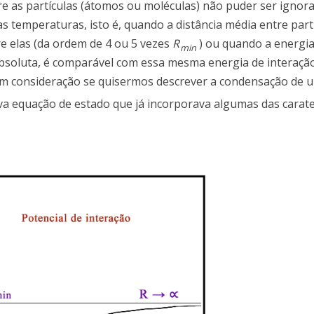
e as partículas (átomos ou moléculas) não puder ser ignor
s temperaturas, isto é, quando a distância média entre part
e elas (da ordem de 4 ou 5 vezes
R
) ou quando a energia 
m
i
n
absoluta, é comparável com essa mesma energia de interaçã
 em consideração se quisermos descrever a condensação de u
 equação de estado que já incorporava algumas das carater