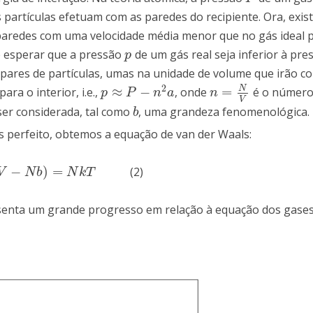
s partículas efetuam com as paredes do recipiente. Ora, exis
as paredes com uma velocidade média menor que no gás ideal
de esperar que a pressão
de um gás real seja inferior à pr
p
p
pares de partículas, umas na unidade de volume que irão col
2
N
≈
−
=
a o interior, i.e.,
, onde
é o número
p
≈
P
−
n
2
a
n
=
N
V
p
P
n
a
n
V
er considerada, tal como
, uma grandeza fenomenológica.
b
b
s perfeito, obtemos a equação de van der Waals:
−
)
=
(2)
N
b
)
=
N
k
T
V
N
b
N
k
T
esenta um grande progresso em relação à equação dos gases 