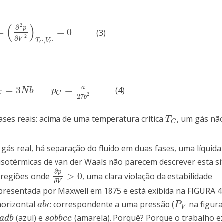
(
)
2
∂
p
=
=
0
(3)
=
(
∂
2
p
∂
V
2
)
T
C
,
V
C
=
0
2
∂
V
,
T
V
C
C
a
=
3
=
(4)
=
3
N
b
p
C
=
a
27
b
2
N
b
p
C
C
2
27
b
ases reais: acima de uma temperatura crítica
, um gás nã
T
C
T
C
gás real, há separação do fluido em duas fases, uma líquida
sotérmicas de van der Waals não parecem descrever esta sit
∂
p
>
0
m regiões onde
, uma clara violação da estabilidade
∂
p
∂
V
>
0
∂
V
presentada por Maxwell em 1875 e está exibida na FIGURA 4
horizontal
correspondente a uma pressão (
na figura
a
b
c
P
V
a
b
c
P
V
(azul) e
(amarela). Porquê? Porque o trabalho e
a
d
b
s
o
b
b
e
c
a
d
b
s
o
b
b
e
c