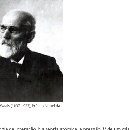
 Waals (1837-1923), Prémio Nobel da
rgia de interação. Na teoria atómica, a pressão
de um gás 
P
P