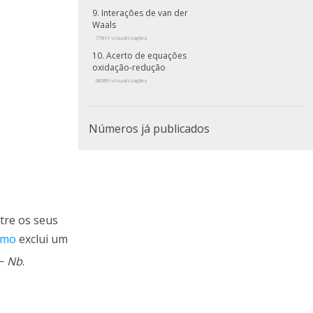
Interações de van der
Waals
77811 visualizações
Acerto de equações
oxidação-redução
66389 visualizações
Números já publicados
tre os seus
omo
exclui um
−
N
b
.