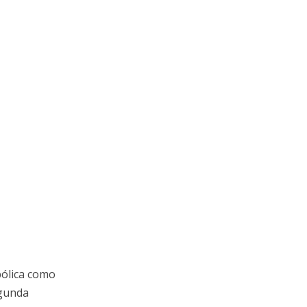
bólica como
egunda