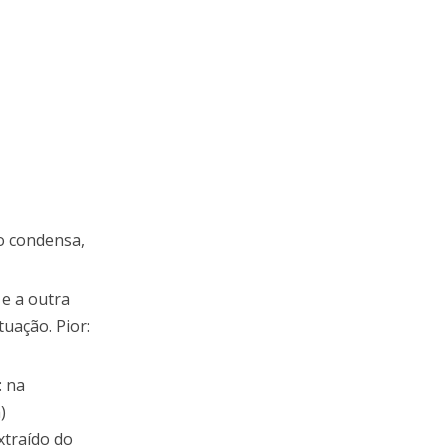
o condensa,
 e a outra
uação. Pior:
: na
)
xtraído do