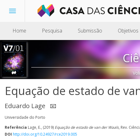
Toggle
navigation
Home
Pesquisa
Submissão
Objetivos
Ciê
Vol
Equação de estado de va
Eduardo Lage
📧
Universidade do Porto
Referência
Lage, E., (2019)
Equação de estado de van der Waals
, Rev. Ciênc
DOI
http://doi.org/10.24927/rce2019.005