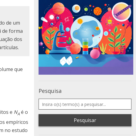
ado de um
i de forma
quação dos
rtículas.
volume que
Pesquisa
itos e
N
é o
A
Pesquisar
dos empíricos
em no estudo