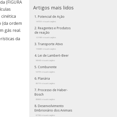
ada (FIGURA
Artigos mais lidos
ículas
cinética
Potencial de Ação
147551 visualizações
o (da ordem
Reagentes e Produtos
m gás real.
de reação
ísticas da
121189 visualizações
Transporte Ativo
118469 visualizações
Lei de Lambert–Beer
96945 visualizações
Comburente
93755 visualizações
Planária
89719 visualizações
Processo de Haber-
Bosch
89003 visualizações
Desenvolvimento
Embrionário dos Animais
87783 visualizações