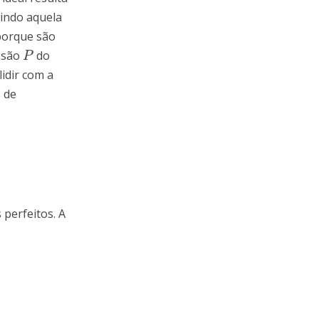
tindo aquela
 porque são
essão
do
P
P
idir com a
 de
perfeitos. A