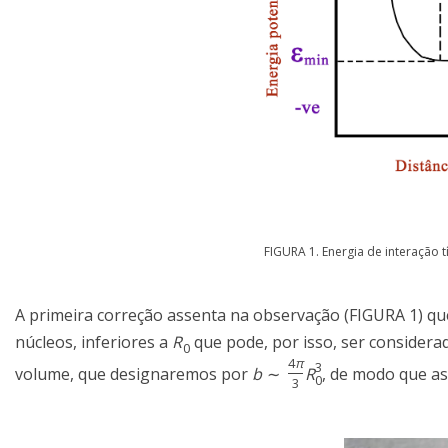
FIGURA 1. Energia de interação 
A primeira correção assenta na observação (FIGURA 1) que
núcleos, inferiores a
R
que pode, por isso, ser considera
0
4
π
3
volume, que designaremos por
b
∼
R
, de modo que a
0
3