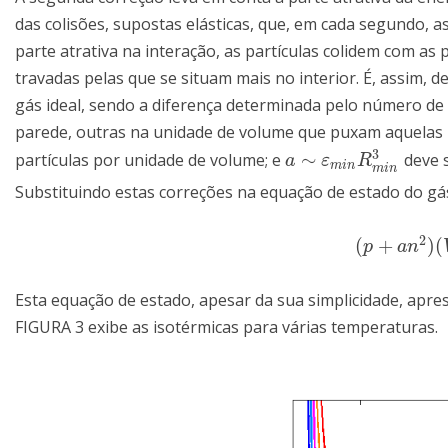
das colisões, supostas elásticas, que, em cada segundo, a
parte atrativa na interação, as partículas colidem com 
travadas pelas que se situam mais no interior. É, assim, 
gás ideal, sendo a diferença determinada pelo número de 
parede, outras na unidade de volume que puxam aquelas par
3
∼
partículas por unidade de volume; e
deve s
a
∼
𝜀
m
i
n
R
m
i
n
3
a
ε
R
m
i
n
m
i
n
Substituindo estas correções na equação de estado do gá
2
(
+
)
(
(
p
+
a
n
2
)
(
V
−
p
a
n
Esta equação de estado, apesar da sua simplicidade, apr
FIGURA 3 exibe as isotérmicas para várias temperaturas.