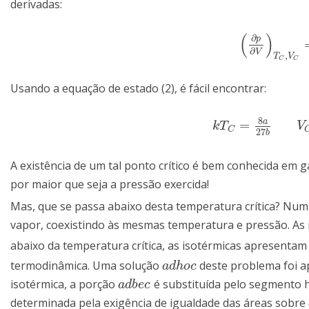
derivadas:
(
)
∂
p
(
∂
p
∂
V
)
T
C
,
V
C
∂
V
,
T
V
C
C
Usando a equação de estado (2), é fácil encontrar:
8
a
=
k
T
C
=
8
a
27
b
V
C
k
T
V
C
27
b
A existência de um tal ponto crítico é bem conhecida em g
por maior que seja a pressão exercida!
Mas, que se passa abaixo desta temperatura crítica? Num 
vapor, coexistindo às mesmas temperatura e pressão. As i
abaixo da temperatura crítica, as isotérmicas apresenta
termodinâmica. Uma solução
deste problema foi a
a
d
h
o
c
a
d
h
o
c
isotérmica, a porção
é substituída pelo segmento 
a
d
b
e
c
a
d
b
e
c
determinada pela exigência de igualdade das áreas sobre