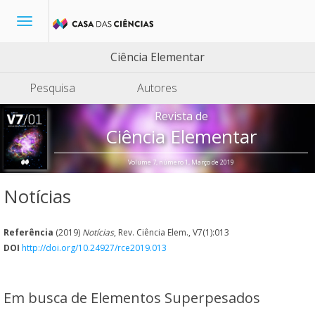
Toggle
navigation
Ciência Elementar
Pesquisa
Autores
Revista de
Ciência Elementar
Volume 7, número 1, Março de 2019
Notícias
Referência
(2019)
Notícias
, Rev. Ciência Elem., V7(1):013
DOI
http://doi.org/10.24927/rce2019.013
Em busca de Elementos Superpesados