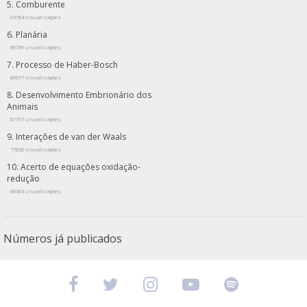
Comburente
93784 visualizações
Planária
89789 visualizações
Processo de Haber-Bosch
89017 visualizações
Desenvolvimento Embrionário dos
Animais
87797 visualizações
Interações de van der Waals
77830 visualizações
Acerto de equações oxidação-
redução
66403 visualizações
Números já publicados