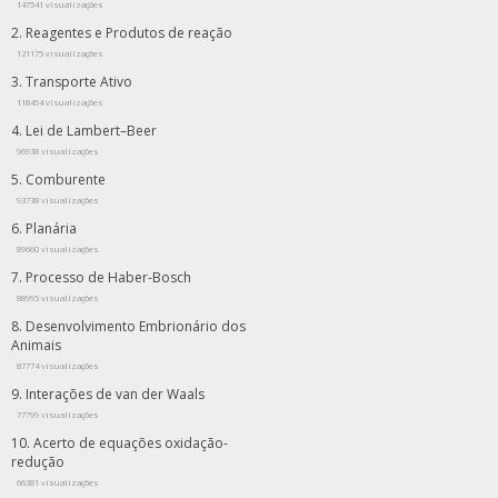
147541 visualizações
Reagentes e Produtos de reação
121175 visualizações
Transporte Ativo
118454 visualizações
Lei de Lambert–Beer
96938 visualizações
Comburente
93738 visualizações
Planária
89660 visualizações
Processo de Haber-Bosch
88995 visualizações
Desenvolvimento Embrionário dos
Animais
87774 visualizações
Interações de van der Waals
77799 visualizações
Acerto de equações oxidação-
redução
66381 visualizações