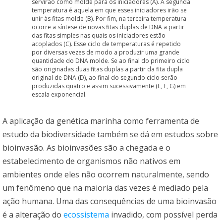
servirão como molde para os iniciadores (A). A segunda
temperatura é aquela em que esses iniciadores irão se
unir às fitas molde (B). Por fim, na terceira temperatura
ocorre a síntese de novas fitas duplas de DNA a partir
das fitas simples nas quais os iniciadores estão
acoplados (C). Esse ciclo de temperaturas é repetido
por diversas vezes de modo a produzir uma grande
quantidade do DNA molde. Se ao final do primeiro ciclo
são originadas duas fitas duplas a partir da fita dupla
original de DNA (D), ao final do segundo ciclo serão
produzidas quatro e assim sucessivamente (E, F, G) em
escala exponencial.
A aplicação da genética marinha como ferramenta de
estudo da biodiversidade também se dá em estudos sobre
bioinvasão. As bioinvasões são a chegada e o
estabelecimento de organismos não nativos em
ambientes onde eles não ocorrem naturalmente, sendo
um fenômeno que na maioria das vezes é mediado pela
ação humana. Uma das consequências de uma bioinvasão
é a alteração do
ecossistema
invadido, com possível perda