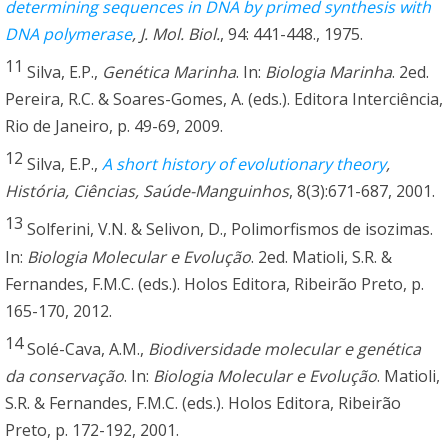
determining sequences in DNA by primed synthesis with
DNA polymerase
, J. Mol. Biol.
, 94: 441-448., 1975.
11
Silva, E.P.,
Genética Marinha
. In:
Biologia Marinha
. 2ed.
Pereira, R.C. & Soares-Gomes, A. (eds.). Editora Interciência,
Rio de Janeiro, p. 49-69, 2009.
12
Silva, E.P.,
A short history of evolutionary theory
,
História, Ciências, Saúde-Manguinhos
, 8(3):671-687, 2001.
13
Solferini, V.N. & Selivon, D., Polimorfismos de isozimas.
In:
Biologia Molecular e Evolução
. 2ed. Matioli, S.R. &
Fernandes, F.M.C. (eds.). Holos Editora, Ribeirão Preto, p.
165-170, 2012.
14
Solé-Cava, A.M.,
Biodiversidade molecular e genética
da conservação
. In:
Biologia Molecular e Evolução
. Matioli,
S.R. & Fernandes, F.M.C. (eds.). Holos Editora, Ribeirão
Preto, p. 172-192, 2001.