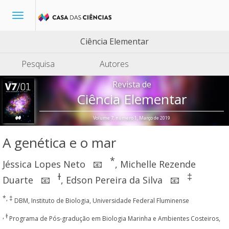
Toggle
navigation
Ciência Elementar
Pesquisa
Autores
Revista de
Ciência Elementar
Volume 7, número 1, Março de 2019
A genética e o mar
*
Jéssica Lopes Neto
,
Michelle Rezende
📧
ɫ
‡
Duarte
,
Edson Pereira da Silva
📧
📧
*, ‡
DBM, Instituto de Biologia, Universidade Federal Fluminense
, ɫ
Programa de Pós-gradução em Biologia Marinha e Ambientes Costeiros,