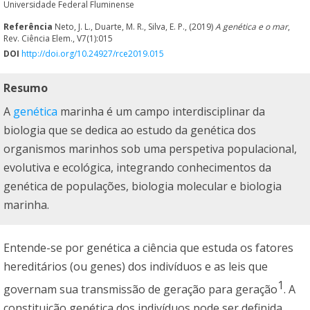
Universidade Federal Fluminense
Referência
Neto, J. L., Duarte, M. R., Silva, E. P., (2019)
A genética e o mar
,
Rev. Ciência Elem., V7(1):015
DOI
http://doi.org/10.24927/rce2019.015
Resumo
A
genética
marinha é um campo interdisciplinar da
biologia que se dedica ao estudo da genética dos
organismos marinhos sob uma perspetiva populacional,
evolutiva e ecológica, integrando conhecimentos da
genética de populações, biologia molecular e biologia
marinha.
Entende-se por genética a ciência que estuda os fatores
hereditários (ou genes) dos indivíduos e as leis que
1
governam sua transmissão de geração para geração
. A
constituição genética dos indivíduos pode ser definida