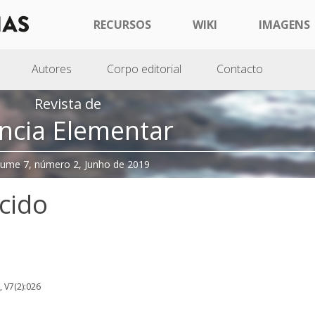
RECURSOS
WIKI
IMAGENS
Autores
Corpo editorial
Contacto
Revista de
ncia Elementar
lume 7, número 2, Junho de 2019
cido
, V7(2):026