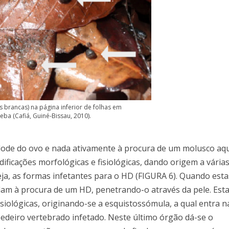
s brancas) na página inferior de folhas em
a (Cafiá, Guiné-Bissau, 2010).
lode do ovo e nada ativamente à procura de um molusco aq
dificações morfológicas e fisiológicas, dando origem a vária
eja, as formas infetantes para o HD (FIGURA 6). Quando esta
am à procura de um HD, penetrando-o através da pele. Est
iológicas, originando-se a esquistossómula, a qual entra na
edeiro vertebrado infetado. Neste último órgão dá-se o