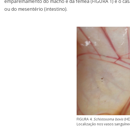
emparelhamento do macho e da fêmea (FIGURA 1) e o casa
ou do mesentério (intestino).
FIGURA 4.
Schistosoma bovis
(HD,
Localização nos vasos sanguín