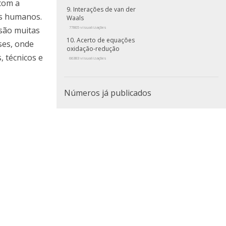
com a
Interações de van der
es humanos.
Waals
são muitas
77805 visualizações
Acerto de equações
ses, onde
oxidação-redução
 técnicos e
66383 visualizações
Números já publicados