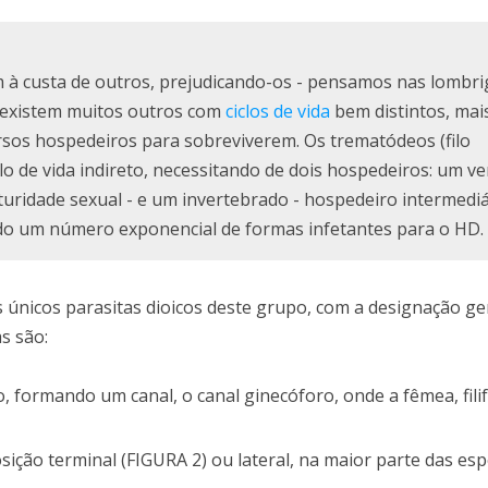
 à custa de outros, prejudicando-os - pensamos nas lombri
o existem muitos outros com
ciclos de vida
bem distintos, mai
sos hospedeiros para sobreviverem. Os trematódeos (filo
o de vida indireto, necessitando de dois hospedeiros: um ve
turidade sexual - e um invertebrado - hospedeiro intermediár
ndo um número exponencial de formas infetantes para o HD.
únicos parasitas dioicos deste grupo, com a designação ge
as são:
formando um canal, o canal ginecóforo, onde a fêmea, fili
ão terminal (FIGURA 2) ou lateral, na maior parte das esp