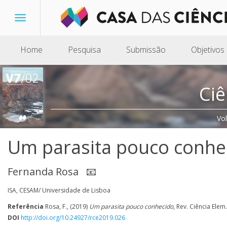
Toggle
navigation
Home
Pesquisa
Submissão
Objetivos
Ciê
Vo
Um parasita pouco conhe
Fernanda Rosa
📧
ISA, CESAM/ Universidade de Lisboa
Referência
Rosa, F., (2019)
Um parasita pouco conhecido
, Rev. Ciência Elem.
DOI
http://doi.org/10.24927/rce2019.026