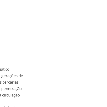
uático
s gerações de
s cercárias
a penetração
 circulação