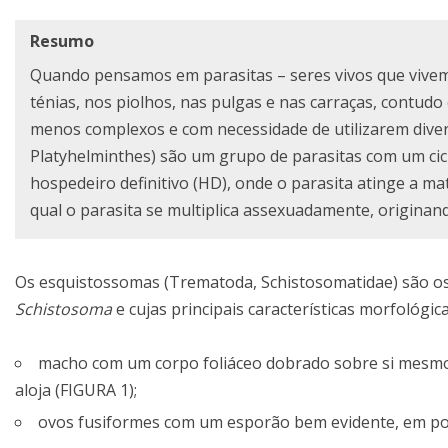
Resumo
Quando pensamos em parasitas – seres vivos que vivem
ténias, nos piolhos, nas pulgas e nas carraças, contud
menos complexos e com necessidade de utilizarem diver
Platyhelminthes) são um grupo de parasitas com um cicl
hospedeiro definitivo (HD), onde o parasita atinge a ma
qual o parasita se multiplica assexuadamente, origina
Os esquistossomas (Trematoda, Schistosomatidae) são os 
Schistosoma
e cujas principais características morfológic
macho com um corpo foliáceo dobrado sobre si mesmo, 
aloja (FIGURA 1);
ovos fusiformes com um esporão bem evidente, em posiç