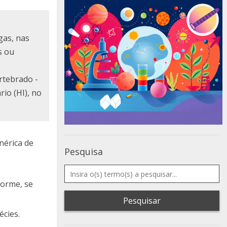
gas, nas
s ou
rtebrado -
io (HI), no
nérica de
Pesquisa
forme, se
Pesquisar
écies.