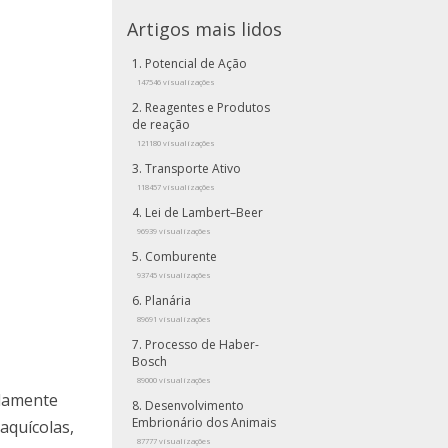
Artigos mais lidos
Potencial de Ação
147546 visualizações
Reagentes e Produtos
de reação
121180 visualizações
Transporte Ativo
118457 visualizações
Lei de Lambert–Beer
96939 visualizações
Comburente
93745 visualizações
Planária
89691 visualizações
Processo de Haber-
Bosch
89000 visualizações
adamente
Desenvolvimento
Embrionário dos Animais
aquícolas,
87777 visualizações