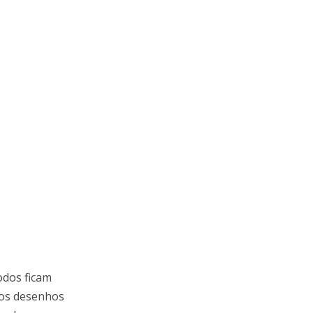
odos ficam
m os desenhos