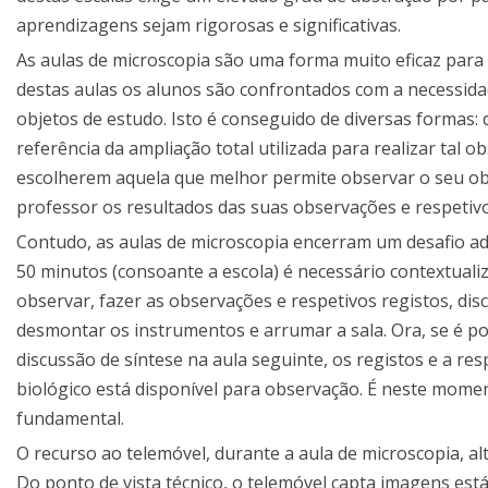
aprendizagens sejam rigorosas e significativas.
As aulas de microscopia são uma forma muito eficaz para r
destas aulas os alunos são confrontados com a necessida
objetos de estudo. Isto é conseguido de diversas formas
referência da ampliação total utilizada para realizar tal
escolherem aquela que melhor permite observar o seu ob
professor os resultados das suas observações e respetivo
Contudo, as aulas de microscopia encerram um desafio adi
50 minutos (consoante a escola) é necessário contextualiz
observar, fazer as observações e respetivos registos, dis
desmontar os instrumentos e arrumar a sala. Ora, se é pos
discussão de síntese na aula seguinte, os registos e a re
biológico está disponível para observação. É neste momen
fundamental.
O recurso ao telemóvel, durante a aula de microscopia, 
Do ponto de vista técnico, o telemóvel capta imagens está