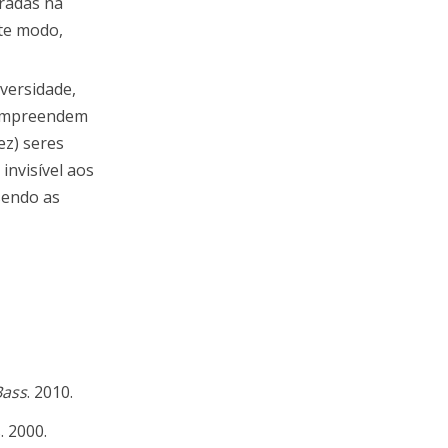
iradas na
ste modo,
versidade,
 compreendem
ez) seres
invisível aos
sendo as
Bass
. 2010.
. 2000.