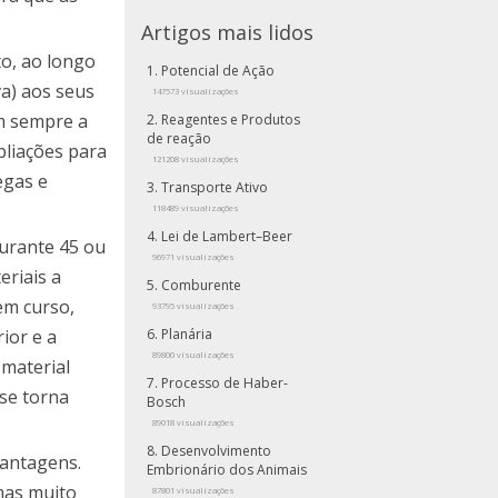
Artigos mais lidos
to, ao longo
Potencial de Ação
a) aos seus
147573 visualizações
am sempre a
Reagentes e Produtos
de reação
pliações para
121208 visualizações
egas e
Transporte Ativo
118489 visualizações
Lei de Lambert–Beer
durante 45 ou
96971 visualizações
eriais a
Comburente
em curso,
93795 visualizações
ior e a
Planária
89800 visualizações
 material
Processo de Haber-
 se torna
Bosch
89018 visualizações
Desenvolvimento
vantagens.
Embrionário dos Animais
imas muito
87801 visualizações