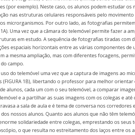
ões (por exemplo). Neste caso, os alunos podem estudar os
nção nas estruturas celulares responsáveis pelo movimento
e os microrganismos. Por outro lado, as fotografias permite
1A). Uma vez que a câmara do telemóvel permite fazer a am
uturas em estudo. A sequência de fotografias tiradas com d
ões espaciais horizontais entre as várias componentes de
com a mesma ampliação, mas com diferentes focagens, permi
e do campo.
 uso do telemóvel uma vez que a captura de imagens ao mi
 (FIGURA 1B), libertando o professor para melhor orientar
de alunos, cada um com o seu telemóvel, a comparar imagens
lemóvel e a partilhar as suas imagens com os colegas e até
travasa a sala de aula e é tema de conversa nos corredores e
as dos nossos alunos. Quanto aos alunos que não têm telemóv
 enorme solidariedade entre colegas, emprestando os seus 
scópio, o que resulta no estreitamento dos laços entre os 