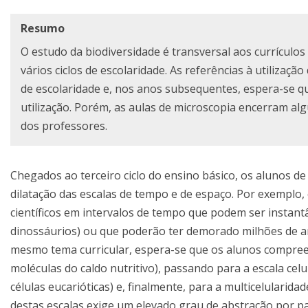
Resumo
O estudo da biodiversidade é transversal aos currículo
vários ciclos de escolaridade. As referências à utilização
de escolaridade e, nos anos subsequentes, espera-se 
utilização. Porém, as aulas de microscopia encerram al
dos professores.
Chegados ao terceiro ciclo do ensino básico, os alunos 
dilatação das escalas de tempo e de espaço. Por exemplo, 
científicos em intervalos de tempo que podem ser instant
dinossáurios) ou que poderão ter demorado milhões de ano
mesmo tema curricular, espera-se que os alunos compree
moléculas do caldo nutritivo), passando para a escala celu
células eucarióticas) e, finalmente, para a multicelularida
destas escalas exige um elevado grau de abstração por pa