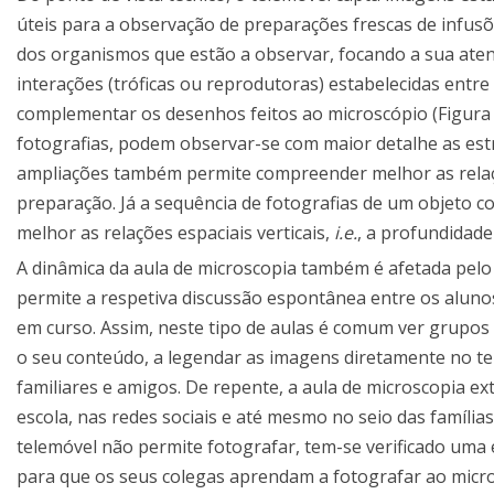
úteis para a observação de preparações frescas de infus
dos organismos que estão a observar, focando a sua ate
interações (tróficas ou reprodutoras) estabelecidas entr
complementar os desenhos feitos ao microscópio (Figura 
fotografias, podem observar-se com maior detalhe as estr
ampliações também permite compreender melhor as relaç
preparação. Já a sequência de fotografias de um objeto 
melhor as relações espaciais verticais,
i.e.
, a profundidad
A dinâmica da aula de microscopia também é afetada pelo
permite a respetiva discussão espontânea entre os alunos
em curso. Assim, neste tipo de aulas é comum ver grupos 
o seu conteúdo, a legendar as imagens diretamente no te
familiares e amigos. De repente, a aula de microscopia ex
escola, nas redes sociais e até mesmo no seio das famíli
telemóvel não permite fotografar, tem-se verificado uma
para que os seus colegas aprendam a fotografar ao micro