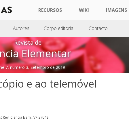
RECURSOS
WIKI
IMAGENS
Autores
Corpo editorial
Contacto
Revista de
ncia Elementar
me 7, número 3, Setembro de 2019
cópio e ao telemóvel
l
, Rev. Ciência Elem., V7(3):048