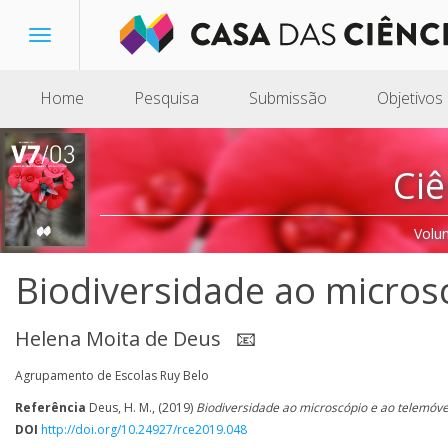
Toggle
navigation
Home
Pesquisa
Submissão
Objetivos
Ciê
Volu
Biodiversidade ao micros
Helena Moita de Deus
📧
Agrupamento de Escolas Ruy Belo
Referência
Deus, H. M., (2019)
Biodiversidade ao microscópio e ao telemóve
DOI
http://doi.org/10.24927/rce2019.048