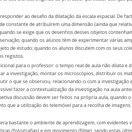
esponder ao desafio da dilatação da escala espacial. De fac
de constante de atribuírem uma dimensão (ainda que relativ
: quando se exige que os desenhos desses objetos contenh
 observação; quando os alunos têm de experimentar várias am
jeto de estudo; quando os alunos discutem com os seus col
s registos.
cional para o professor: o tempo real de aula não dilata e 
ar a investigação, montar os microscópios, distribuir os mat
cutir o que se observou, relacionando-o com a investigação 
sível fazer a contextualização da investigação na aula anter
spetiva discussão devem ser feitos na própria aula, quando o
to que a utilização do telemóvel para a recolha de imagens
altera bastante o ambiente de aprendizagem, com evidentes 
ticas (fotografias) e em movimento (filme), sendo estas últ