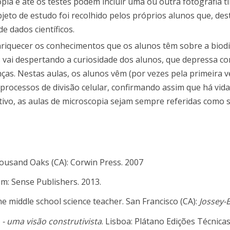
pia e até os testes podem incluir uma ou outra fotografia t
bjeto de estudo foi recolhido pelos próprios alunos que, de
e dados científicos.
riquecer os conhecimentos que os alunos têm sobre a biodi
s vai despertando a curiosidade dos alunos, que depressa
as. Nestas aulas, os alunos vêm (por vezes pela primeira v
ocessos de divisão celular, confirmando assim que há vida 
etivo, as aulas de microscopia sejam sempre referidas como 
housand Oaks (CA): Corwin Press. 2007
m: Sense Publishers. 2013.
he middle school science teacher.
San Francisco (CA):
Jossey-
- uma visão construtivista
. Lisboa: Plátano Edições Técnicas