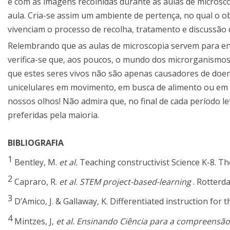
e com as imagens recolhidas durante as aulas de microsco
aula. Cria-se assim um ambiente de pertença, no qual o o
vivenciam o processo de recolha, tratamento e discussão d
Relembrando que as aulas de microscopia servem para en
verifica-se que, aos poucos, o mundo dos microrganismo
que estes seres vivos não são apenas causadores de doenç
unicelulares em movimento, em busca de alimento ou em pr
nossos olhos! Não admira que, no final de cada período l
preferidas pela maioria.
BIBLIOGRAFIA
1
Bentley, M.
et al.
Teaching constructivist Science K-8. T
2
Capraro, R.
et al. STEM project-based-learning
. Rotterda
3
D’Amico, J. & Gallaway, K.
Differentiated instruction for t
4
Mintzes, J,
et al. Ensinando Ciência para a compreensão 