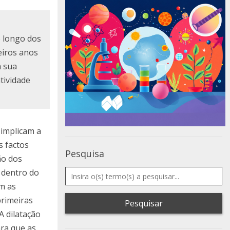
o longo dos
iros anos
a sua
tividade
 implicam a
s factos
Pesquisa
ão dos
 dentro do
m as
primeiras
Pesquisar
A dilatação
ara que as