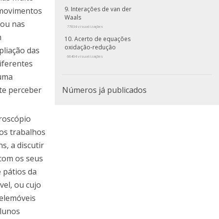
Interações de van der
 movimentos
Waals
 ou nas
77834 visualizações
m
Acerto de equações
oxidação-redução
pliação das
66404 visualizações
iferentes
 uma
te perceber
Números já publicados
croscópio
 os trabalhos
, a discutir
 com os seus
 pátios da
el, ou cujo
telemóveis
alunos