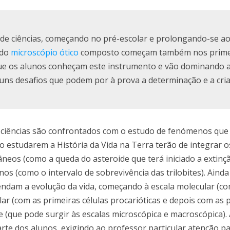
s de ciências, começando no pré-escolar e prolongando-se a
 do
microscópio ótico
composto começam também nos prime
que os alunos conheçam este instrumento e vão dominando 
guns desafios que podem por à prova a determinação e a cria
de ciências são confrontados com o estudo de fenómenos que
o estudarem a História da Vida na Terra terão de integrar o
âneos (como a queda do asteroide que terá iniciado a extinç
s (como o intervalo de sobrevivência das trilobites). Ainda
ndam a evolução da vida, começando à escala molecular (co
lar (com as primeiras células procarióticas e depois com as 
de (que pode surgir às escalas microscópica e macroscópica). 
rte dos alunos, exigindo ao professor particular atenção p