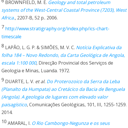
6
BROWNFIELD, M. E.
Geology and total petroleum
systems of the West-Central Coastal Province (7203), West
Africa.
, 2207-B, 52 p.. 2006.
7
http://www.stratigraphy.org/index.php/ics-chart-
timescale
8
LAPÃO, L. G. P. & SIMÕES, M. V. C.
Notícia Explicativa da
folha 184 – Novo Redondo, da Carta Geológica de Angola,
escala 1:100 000
, Direcção Provincial dos Serviços de
Geologia e Minas, Luanda. 1972.
9
DUARTE, L. V.
et al.
Do Proterozoico da Serra da Leba
(Planalto da Humpata) ao Cretácico da Bacia de Benguela
(Angola). A geologia de lugares com elevado valor
paisagístico
, Comunicações Geológicas, 101, III, 1255-1259.
2014.
10
AMARAL, I.
O Rio Cambongo-Negunza e os seus