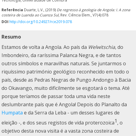
Tecnologia, Universidade de Coimbra
Referência
Duarte, L.V., (2019)
De regresso à geologia de Angola: I. A zona
costeira de Luanda ao Cuanza Sul
, Rev. Ciência Elem., V7(4):078
DOI
http://doi.org/10.24927/rce2019.078
Resumo
Estamos de volta a Angola. Ao país da
Welwitschia
, do
Imbondeiro, da raríssima Palanca Negra, e de tantos
outros símbolos e maravilhas naturais. Se juntarmos o
riquíssimo património geológico reconhecido em todo o
país, desde as Pedras Negras de Pungo Andongo à Bacia
do Okavango, muito dificilmente se esgotará o tema. Até
porque teríamos de passar toda uma vida neste
deslumbrante país que é Angola! Depois do Planalto da
Humpata
e da Serra da Leba - um desses lugares de
1
eleição -, e dos seus registos de vida proterozoica
, o
objetivo desta nova visita é a vasta zona costeira de