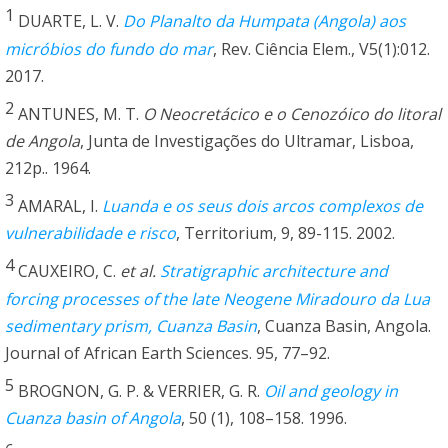
1
DUARTE, L. V.
Do Planalto da Humpata (Angola) aos
micróbios do fundo do mar
, Rev. Ciência Elem., V5(1):012.
2017.
2
ANTUNES, M. T.
O Neocretácico e o Cenozóico do litoral
de Angola
, Junta de Investigações do Ultramar, Lisboa,
212p.. 1964.
3
AMARAL, I.
Luanda e os seus dois arcos complexos de
vulnerabilidade e risco
, Territorium, 9, 89-115. 2002.
4
CAUXEIRO, C.
et al.
Stratigraphic architecture and
forcing processes of the late Neogene Miradouro da Lua
sedimentary prism, Cuanza Basin
, Cuanza Basin, Angola.
Journal of African Earth Sciences. 95, 77–92.
5
BROGNON, G. P. & VERRIER, G. R.
Oil and geology in
Cuanza basin of Angola
, 50 (1), 108–158. 1996.