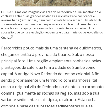
FIGURA 1. Uma das imagens clássicas do Miradouro da Lua, mostrando o
contraste entre duas grandes unidades siliciclásticas de cor branca e
avermelhada (ferruginosa), bem como os efeitos da erosão. Um efeito de
zoom
mostrará muito mais, em especial o estilo de empilhamento das
unidades esbranquiçadas dominadas por estruturas cruzadas. Uma
sucessão que conta a evolução neogénica e quaternária do paleo-delta do
3
Cuanza
.
Percorridos pouco mais de uma centena de quilómetros,
chegamos então à província do Cuanza Sul, o nosso
principal foco. Uma região amplamente conhecida pelas
plantações de café, que tem a cidade de Sumbe como
capital. A antiga Novo Redondo do tempo colonial. Não
sendo propriamente um território com mármores, tal
como a original vila do Redondo no Alentejo, o carbonato
domina igualmente as rochas da região, mas sob a sua
variante sedimentar mais típica, o calcário. Esta rocha
compõe a base das sucessões sedimentares que se