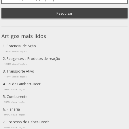
Pesquisar
Artigos mais lidos
Potencial de Ação
147536 visualizações
Reagentes e Produtos de reação
121168 visualizações
Transporte Ativo
118444 visualizações
Lei de Lambert–Beer
96936 visualizações
Comburente
93734 visualizações
Planária
89642 visualizações
Processo de Haber-Bosch
88983 visualizações