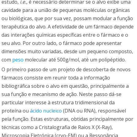
estudo,
i.e.
, é necessário determinar se o alvo exibe uma
cavidade para a união de pequenas moléculas orgânicas
ou biológicas, que por sua vez, possam modular a função
terapêutica do alvo. A efetividade de um fármaco depende
das interações químicas específicas entre o fármaco e o
seu alvo. Por outro lado, o fármaco pode apresentar
dimensões muito variadas, desde um pequeno composto,
com
peso
molecular até 500g/mol, até um polipéptido.
O primeiro passo de um projeto de descoberta de novos
fármacos consiste em reunir toda a informação
bibliográfica sobre o alvo em questão, principalmente a
sua função e mecanismo de ação. Neste passo dá-se
particular interesse à estrutura tridimensional da
proteína ou
ácido nucleico
(DNA ou RNA), responsável
pela função. Estas estruturas, obtidas principalmente por
técnicas como a Cristalografia de Raios X (X-Ray),
Microscopia Eletrónica (cryo-EM) ou a Ressonância