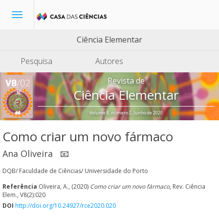
Toggle
navigation
Ciência Elementar
Pesquisa
Autores
Revista de
Ciência Elementar
Volume 8, número 2, Junho de 2020
Como criar um novo fármaco
Ana Oliveira
📧
DQB/ Faculdade de Ciências/ Universidade do Porto
Referência
Oliveira, A., (2020)
Como criar um novo fármaco
, Rev. Ciência
Elem., V8(2):020
DOI
http://doi.org/10.24927/rce2020.020