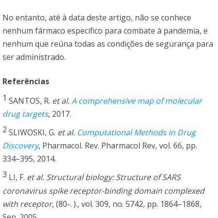
No entanto, até à data deste artigo, não se conhece
nenhum fármaco específico para combate à pandemia, e
nenhum que reúna todas as condições de segurança para
ser administrado.
Referências
1
SANTOS, R.
et al.
A comprehensive map of molecular
drug targets
, 2017.
2
SLIWOSKI, G.
et al.
Computational Methods in Drug
Discovery
, Pharmacol. Rev. Pharmacol Rev, vol. 66, pp.
334–395, 2014.
3
LI, F.
et al.
Structural biology: Structure of SARS
coronavirus spike receptor-binding domain complexed
with receptor
, (80-. )., vol. 309, no. 5742, pp. 1864–1868,
Sep. 2005.