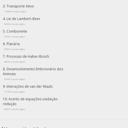
Transporte Ativo
118438 visualizações
Lei de Lambert–Beer
96934 visualizações
Comburente
93716 visualizações
Planária
89597 visualizações
Processo de Haber-Bosch
88975 visualizações
Desenvolvimento Embrionário dos
Animais
87769 visualizações
Interações de van der Waals
77778 visualizações
Acerto de equações oxidação-
redução
66377 visualizações