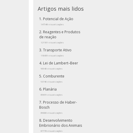
Artigos mais lidos
Potencial de Ação
147548 visualizações
Reagentes e Produtos
de reação
121181 visualizações
Transporte Ativo
118459 visualizações
Lei de Lambert–Beer
96940 visualizações
Comburente
93746 visualizações
Planária
89699 visualizações
Processo de Haber-
Bosch
89000 visualizações
Desenvolvimento
Embrionário dos Animais
87778 visualizações