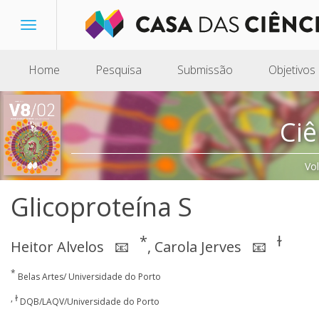
Toggle
navigation
Home
Pesquisa
Submissão
Objetivos
Ciê
Vo
Glicoproteína S
*
ɫ
Heitor Alvelos
,
Carola Jerves
📧
📧
*
Belas Artes/ Universidade do Porto
, ɫ
DQB/LAQV/Universidade do Porto