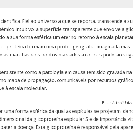
entífica. Fiel ao universo a que se reporta, transcende a s
mico intuitivo: a superfície transparente que envolve a gli
o a sua forma esférica um eterno retorno à escala planetár
licoproteína formam uma proto- geografia: imaginada mas p
de as manchas e os pontos marcados a cor nos poderão suge
ersistente como a patologia em causa tem sido gravada na
 como mapa de propagação, comunicáveis por recursos gráfic
ve à escala molecular.
Belas Artes/ Univ
r uma forma esférica da qual as espículas se projetam, dan
mensional da glicoproteína espicular S é de importância vit
bater a doença. Esta glicoproteína é responsável pela apar