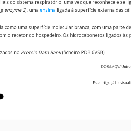
liais do sistema respiratório, uma vez que reconhece e se li
ng enzyme 2
), uma
enzima
ligada à superfície externa das cé
da como uma superfície molecular branca, com uma parte de
m o recetor do hospedeiro. Os hidrocabonetos ligados às 
lizadas no
Protein Data Bank
(ficheiro PDB 6VSB).
DQB/LAQV/ Unive
Este artigo já foi visua