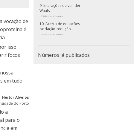
Interações de van der
Waals
77807 visualizações
ua vocação de
Acerto de equações
coproteína é
oxidação-redução
66386 visualizações
ia.
or isso
rir focos
Números já publicados
 nossa
os em tudo
Heitor Alvelos
ersidade do Porto
do a
al para o
ência em