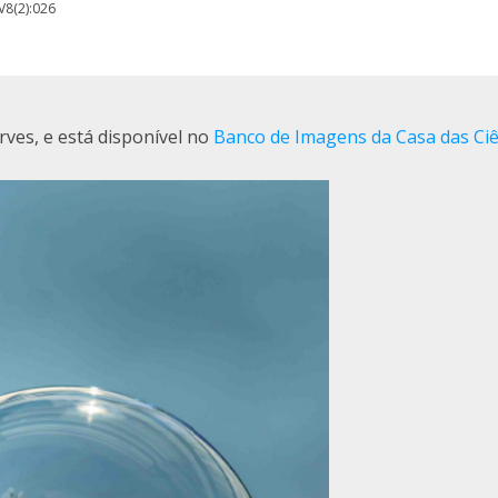
 V8(2):026
rves, e está disponível no
Banco de Imagens da Casa das Ciê