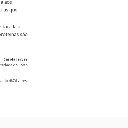
ga aos
lulas que
stacada a
proteínas são
Carola Jerves
rsidade do Porto
lizado 4876 vezes.