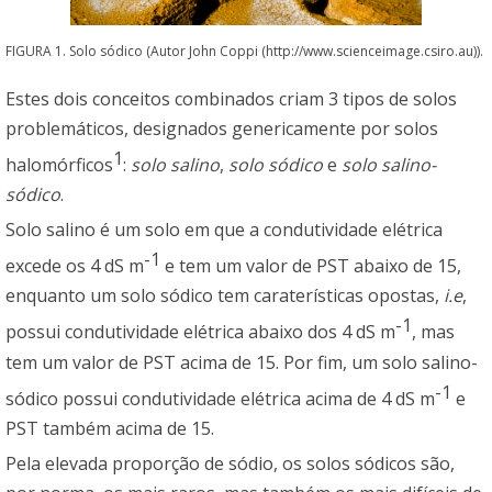
FIGURA 1. Solo sódico (Autor John Coppi (http://www.scienceimage.csiro.au)).
Estes dois conceitos combinados criam 3 tipos de solos
problemáticos, designados genericamente por solos
1
halomórficos
:
solo salino
,
solo sódico
e
solo salino-
sódico
.
Solo salino é um solo em que a condutividade elétrica
-1
excede os 4 dS m
e tem um valor de PST abaixo de 15,
enquanto um solo sódico tem caraterísticas opostas,
i.e
,
-1
possui condutividade elétrica abaixo dos 4 dS m
, mas
tem um valor de PST acima de 15. Por fim, um solo salino-
-1
sódico possui condutividade elétrica acima de 4 dS m
e
PST também acima de 15.
Pela elevada proporção de sódio, os solos sódicos são,