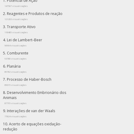
Potencial de Ação
147567 visualizações
Reagentes e Produtos de reação
121203 visualizações
Transporte Ativo
118485 visualizações
Lei de Lambert–Beer
96964 visualizações
Comburente
93780 visualizações
Planária
89782 visualizações
Processo de Haber-Bosch
89015 visualizações
Desenvolvimento Embrionário dos
Animais
87795 visualizações
Interações de van der Waals
77824 visualizações
Acerto de equações oxidação-
redução