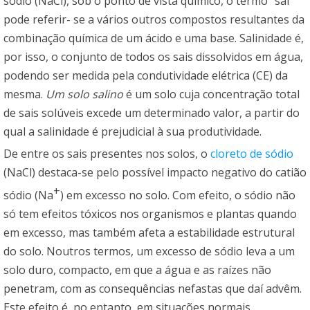
sódio (NaCl), sob o ponto de vista químico, o termo “sal”
pode referir- se a vários outros compostos resultantes da
combinação química de um ácido e uma base. Salinidade é,
por isso, o conjunto de todos os sais dissolvidos em água,
podendo ser medida pela condutividade elétrica (CE) da
mesma.
Um solo salino
é um solo cuja concentração total
de sais solúveis excede um determinado valor, a partir do
qual a salinidade é prejudicial à sua produtividade.
De entre os sais presentes nos solos, o
cloreto de sódio
(NaCl) destaca-se pelo possível impacto negativo do catião
+
sódio (Na
) em excesso no solo. Com efeito, o sódio não
só tem efeitos tóxicos nos organismos e plantas quando
em excesso, mas também afeta a estabilidade estrutural
do solo. Noutros termos, um excesso de sódio leva a um
solo duro, compacto, em que a água e as raízes não
penetram, com as consequências nefastas que daí advêm.
Este efeito é, no entanto, em situações normais,