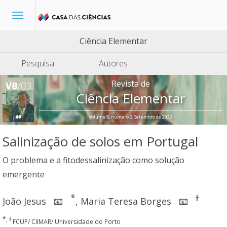
Toggle
navigation
Ciência Elementar
Pesquisa
Autores
Revista de
Ciência Elementar
Volume 8, número 3, Setembro de 2020
Salinização de solos em Portugal
O problema e a fitodessalinização como solução
emergente
*
ɫ
João Jesus
,
Maria Teresa Borges
📧
📧
*, ɫ
FCUP/ CIIMAR/ Universidade do Porto