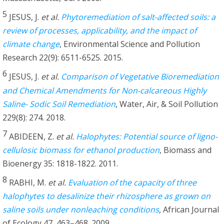
5
JESUS, J.
et al.
Phytoremediation of salt-affected soils: a
review of processes, applicability, and the impact of
climate change
, Environmental Science and Pollution
Research 22(9): 6511-6525. 2015.
6
JESUS, J.
et al.
Comparison of Vegetative Bioremediation
and Chemical Amendments for Non-calcareous Highly
Saline- Sodic Soil Remediation
, Water, Air, & Soil Pollution
229(8): 274. 2018.
7
ABIDEEN, Z.
et al.
Halophytes: Potential source of ligno-
cellulosic biomass for ethanol production
, Biomass and
Bioenergy 35: 1818-1822. 2011.
8
RABHI, M.
et al.
Evaluation of the capacity of three
halophytes to desalinize their rhizosphere as grown on
saline soils under nonleaching conditions
, African Journal
of Ecology 47, 463–468. 2009.